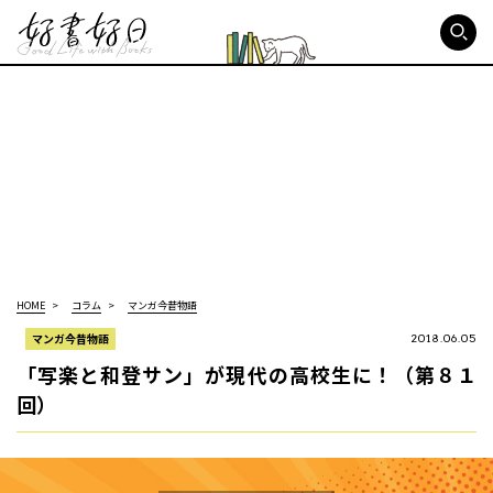
好書好日
HOME
コラム
マンガ今昔物語
マンガ今昔物語
2018.06.05
「写楽と和登サン」が現代の高校生に！（第８１
回）