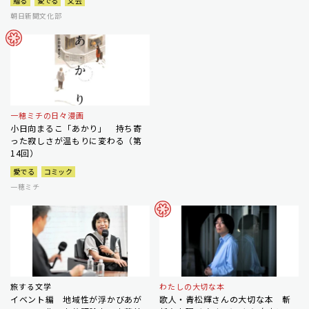
贈る
愛でる
文芸
朝日新聞文化部
一穂ミチの日々漫画
小日向まるこ「あかり」 持ち寄
った寂しさが温もりに変わる（第
14回）
愛でる
コミック
一穂ミチ
旅する文学
わたしの大切な本
イベント編 地域性が浮かびあが
歌人・青松輝さんの大切な本 斬