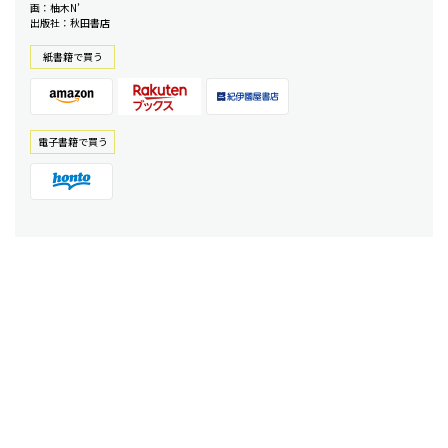
画：柚木N’
出版社：秋田書店
紙書籍で買う
電⼦書籍で買う