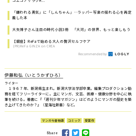
コエコアザラクR...
「嫌われる勇気」に「しんちゃん」…ラッパー写楽の揺れる心を再定
義した本
大矢博子さん注目の時代小説3冊 「大河」の世界、もっと楽しもう
【銀座】ReFaで始める大人の贅沢セルフケア
(PR)ReFa GINZA on CREA
Recommended by
伊藤和弘（いとうかずひろ）
ライター
１９６７年、新潟県生まれ。新潟大学法学部卒業。編集プロダクション勤
務を経てフリーライターに。主にマンガ、文芸、医療・健康分野を中心に執
筆を続ける。著書に『「週刊少年マガジン」はどのようにマンガの歴史を築
き上げてきたのか？』（星海社新書）など。
マンガ今昔物語
コミック
受賞作
Share