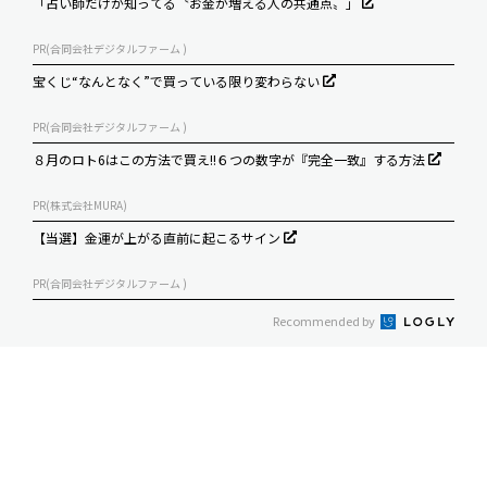
「占い師だけが知ってる〝お金が増える人の共通点〟」
PR(合同会社デジタルファーム )
宝くじ“なんとなく”で買っている限り変わらない
PR(合同会社デジタルファーム )
８月のロト6はこの方法で買え!!６つの数字が『完全一致』する方法
PR(株式会社MURA)
【当選】金運が上がる直前に起こるサイン
PR(合同会社デジタルファーム )
Recommended by