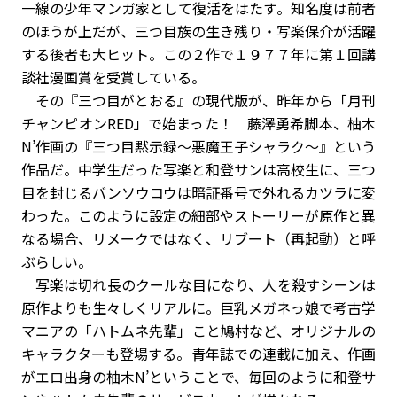
一線の少年マンガ家として復活をはたす。知名度は前者
のほうが上だが、三つ目族の生き残り・写楽保介が活躍
する後者も大ヒット。この２作で１９７７年に第１回講
談社漫画賞を受賞している。
その『三つ目がとおる』の現代版が、昨年から「月刊
チャンピオンRED」で始まった！ 藤澤勇希脚本、柚木
N’作画の『三つ目黙示録～悪魔王子シャラク～』という
作品だ。中学生だった写楽と和登サンは高校生に、三つ
目を封じるバンソウコウは暗証番号で外れるカツラに変
わった。このように設定の細部やストーリーが原作と異
なる場合、リメークではなく、リブート（再起動）と呼
ぶらしい。
写楽は切れ長のクールな目になり、人を殺すシーンは
原作よりも生々しくリアルに。巨乳メガネっ娘で考古学
マニアの「ハトムネ先輩」こと鳩村など、オリジナルの
キャラクターも登場する。青年誌での連載に加え、作画
がエロ出身の柚木N’ということで、毎回のように和登サ