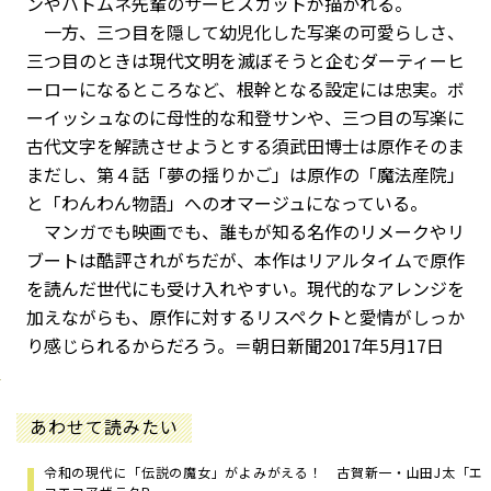
ンやハトムネ先輩のサービスカットが描かれる。
一方、三つ目を隠して幼児化した写楽の可愛らしさ、
三つ目のときは現代文明を滅ぼそうと企むダーティーヒ
ーローになるところなど、根幹となる設定には忠実。ボ
ーイッシュなのに母性的な和登サンや、三つ目の写楽に
古代文字を解読させようとする須武田博士は原作そのま
まだし、第４話「夢の揺りかご」は原作の「魔法産院」
と「わんわん物語」へのオマージュになっている。
マンガでも映画でも、誰もが知る名作のリメークやリ
ブートは酷評されがちだが、本作はリアルタイムで原作
を読んだ世代にも受け入れやすい。現代的なアレンジを
加えながらも、原作に対するリスペクトと愛情がしっか
り感じられるからだろう。＝朝日新聞2017年5月17日
あわせて読みたい
令和の現代に「伝説の魔女」がよみがえる！ 古賀新一・山田J太「エ