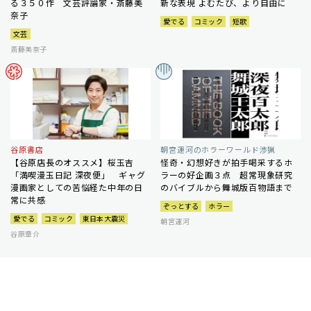
る３５０作 文芸評論家・斎藤美
新な表現 よむたび、より自由に
奈子
愛でる
コミック
短歌
文芸
斎藤美奈子
谷原書店
朝宮運河のホラーワールド渉猟
【谷原店長のオススメ】桜玉吉
怪奇・幻想好きが拍手喝采するホ
「満喫漫玉日記 深夜便」 ギャグ
ラーの好企画３点 超常現象研究
漫画家としての苦悩経た中年の日
のバイブルから舞城版百物語まで
常に共感
ぞっとする
ホラー
愛でる
コミック
東日本大震災
朝宮運河
谷原章介