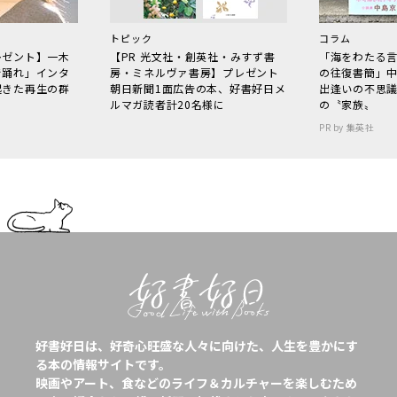
トピック
コラム
レゼント】一木
【PR 光文社・創英社・みすず書
「海をわたる
で踊れ」インタ
房・ミネルヴァ書房】プレゼント
の往復書簡」
起きた再生の群
朝日新聞1面広告の本、好書好日メ
出逢いの不思
ルマガ読者計20名様に
の〝家族〟
PR by 集英社
好書好日は、好奇心旺盛な人々に向けた、人生を豊かにす
る本の情報サイトです。
映画やアート、食などのライフ＆カルチャーを楽しむため