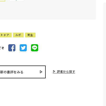
ウトドア
ルポ
死生
re
評者から探す
最新の書評をみる