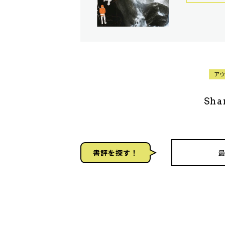
ア
Sha
書評を探す！