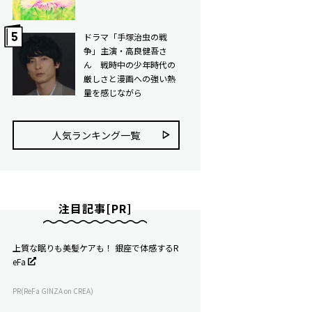
ドラマ「手塚治虫の戦
争」主演・高良健吾さ
ん 戦時中の少年時代の
厳しさと漫画への強い熱
量を感じながら
人気ランキング⼀覧
注目記事[PR]
上質な眠りも美髪ケアも！ 銀座で体感するR
eFa
PR(ReFa GINZA on CREA)