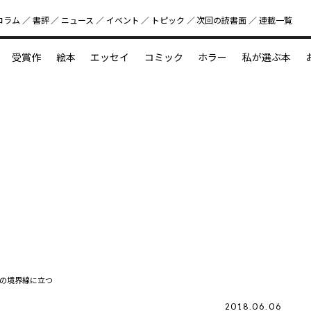
コラム
書評
ニュース
イベント
トピック
次回の読書⾯
連載一覧
好書好日
受賞作
絵本
エッセイ
コミック
ホラー
私が選ぶ本
？
えほん新定番
今めぐりたい児童文学の世界
図鑑の中の小宇宙
の境界線に立つ
2018.06.06