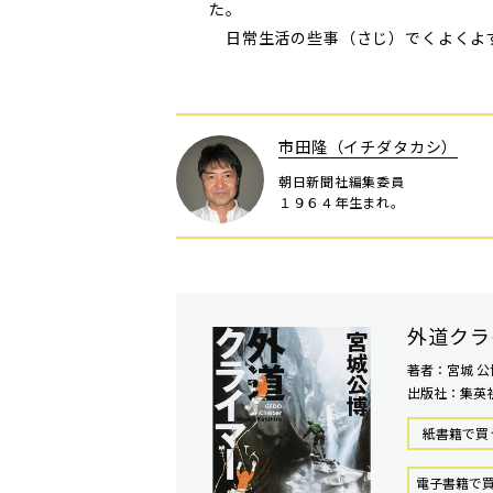
た。
日常生活の些事（さじ）でくよくよ
市田隆（イチダタカシ）
朝日新聞社編集委員
１９６４年生まれ。
外道クラ
著者：宮城 公
出版社：集英
紙書籍で買
電⼦書籍で