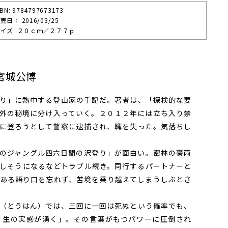
SBN: 9784797673173
売⽇： 2016/03/25
イズ: ２０ｃｍ／２７７ｐ
宮城公博
り」に熱中する登山家の手記だ。著者は、「探検的な要
外の秘境に分け入っていく。２０１２年には立ち入り禁
に登ろうとして警察に逮捕され、職を失った。気落ちし
のジャングル四六日間の沢登り」が面白い。密林の豪雨
しそうになるなどトラブル続き。同行するパートナーと
ある語り口を忘れず、苦境を乗り越えてしまうしぶとさ
（とうはん）では、三回に一回は死ぬという確率でも、
て生の実感が湧く」。その言葉がもつパワーに圧倒され