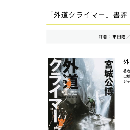
「外道クライマー」書評
評者： 市田隆 ／
外
著
出
ジ