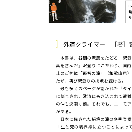
I
発
サ
外道クライマー ［著］
本書は、谷間の沢筋をたどる「沢登
素を含んだ」沢登りにこだわり、国内
止のご神体「那智の滝」（和歌山県）
たが、再び沢登りの挑戦を続ける。
最も多くのページが割かれた「タイ
に悩まされ、激流に巻き込まれて遭難
の仲も決裂寸前。それでも、ユーモア
がある。
日本に残された秘境の滝の冬季登攀
「生と死の境界線に立つことによっ