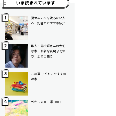
いま読まれています
夏休みに本を読みたい人
へ 記者のおすすめ紹介
歌人・青松輝さんの大切
な本 斬新な表現 よむた
び、より自由に
この夏 子どもにおすすめ
の本
外からの声 澤田瞳子