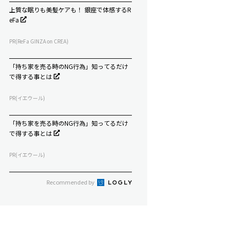
上質な眠りも美髪ケアも！ 銀座で体感するR
eFa
PR(ReFa GINZA on CREA)
「持ち家を売る時のNG行為」知ってるだけ
で得する事とは
PR(イエウール)
「持ち家を売る時のNG行為」知ってるだけ
で得する事とは
PR(イエウール)
Recommended by