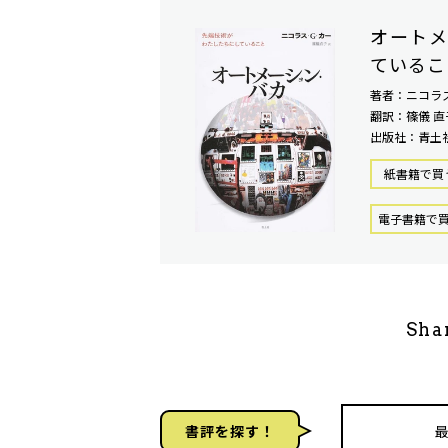
オートメ
ているこ
著者：ニコラ
翻訳：篠儀 直
出版社：青土
紙書籍で買
電⼦書籍で
Sha
書評を探す！