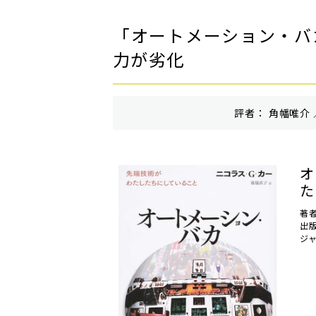
「オートメーション・バ
力が劣化
評者： 角幡唯介 
オ
た
著
出
ジ