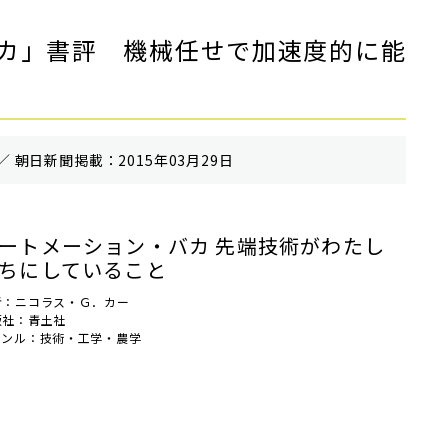
カ」書評 機械任せで加速度的に能
／ 朝⽇新聞掲載：2015年03月29日
ートメーション・バカ 先端技術がわたし
ちにしていること
者：ニコラス・Ｇ．カー
版社：青土社
ャンル：技術・工学・農学