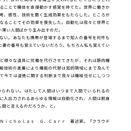
ることで機体を直接動かす感覚を持てた。世界に働きか
考、感性、技術を磨く生成効果をもたらした。ところが
なることでその効果を喪失した。自動化は我々と世界と
い薄い人間ばかり生み出すのだ。
ない。あなたも携帯が登場するまで知人の番号を何件も
と妻の番号も覚えていないだろう。もちろん私も覚えてい
ど様々な道具に労働を代行させてきたが、それは筋肉機
報技術の進展により機能の代替は知的領域にまで及んで
て今では道徳に関する判断まで我々は機械任せにしつつ
られない。はたして人間はいつまで人間でいられるの
に入出力されるあらゆる情報は自動化され、人間は脱身
人間と言えるのだろうか、と。
Ｎｉｃｈｏｌａｓ Ｇ．Ｃａｒｒ 著述家。『クラウド