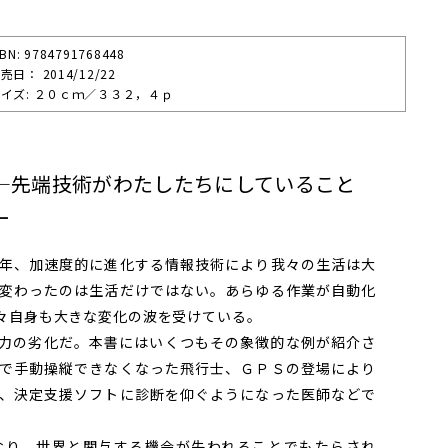
SBN: 9784791768448
売⽇： 2014/12/22
イズ: ２０ｃｍ／３３２，４ｐ
―先端技術がわたしたちにしていること
ー
年、加速度的に進化する情報技術により我々の生活は大
変わったのは生活だけではない。あらゆる作業が自動化
々自身も大きな変化の波を受けている。
力の劣化だ。本書にはいくつもその象徴的な例が紹介さ
で手動操縦できなくなった飛行士、ＧＰＳの登場により
、決定支援ソフトに診断を仰ぐようになった医師などで
り、世界と関与する機会が失われることでもたらされ