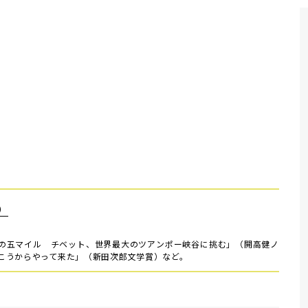
）
の五マイル チベット、世界最大のツアンポー峡谷に挑む」（開高健ノ
こうからやって来た」（新田次郎文学賞）など。