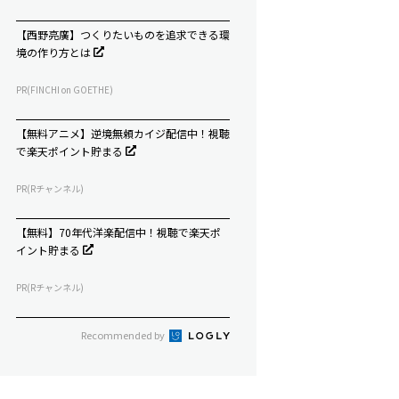
【西野亮廣】つくりたいものを追求できる環
境の作り方とは
PR(FINCHI on GOETHE)
【無料アニメ】逆境無頼カイジ配信中！視聴
で楽天ポイント貯まる
PR(Rチャンネル)
【無料】70年代洋楽配信中！視聴で楽天ポ
イント貯まる
PR(Rチャンネル)
Recommended by