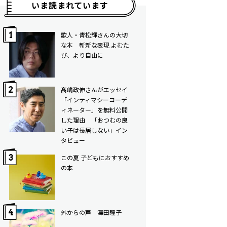
いま読まれています
歌人・青松輝さんの大切
な本 斬新な表現 よむた
び、より自由に
髙嶋政伸さんがエッセイ
「インティマシーコーデ
ィネーター」を無料公開
した理由 「おつむの良
い子は長居しない」イン
タビュー
この夏 子どもにおすすめ
の本
外からの声 澤田瞳子