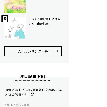
生きるとは変身し続ける
こと 山崎怜奈
人気ランキング⼀覧
注目記事[PR]
【西野亮廣】ビジネス書最新刊『北極星 僕
たちはどう働くか』
PR(FINCHI on GOETHE)