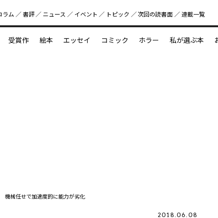
コラム
書評
ニュース
イベント
トピック
次回の読書⾯
連載一覧
好書好日
受賞作
絵本
エッセイ
コミック
ホラー
私が選ぶ本
？
えほん新定番
今めぐりたい児童文学の世界
図鑑の中の小宇宙
 機械任せで加速度的に能力が劣化
2018.06.08