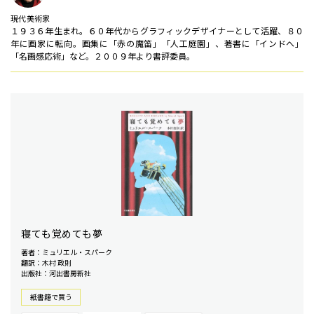
現代美術家
１９３６年生まれ。６０年代からグラフィックデザイナーとして活躍、８０
年に画家に転向。画集に「赤の魔笛」「人工庭園」、著書に「インドへ」
「名画感応術」など。２００９年より書評委員。
寝ても覚めても夢
著者：ミュリエル・スパーク
翻訳：木村 政則
出版社：河出書房新社
紙書籍で買う