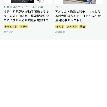
朝宮運河のホラーワールド渉猟
コラム
怪奇・幻想好きが拍手喝采するホ
アメリカ・政治と戦争 さまよえ
ラーの好企画３点 超常現象研究
る超大国のゆくえ 【じんぶん堂
のバイブルから舞城版百物語まで
注目記事セレクト】
ぞっとする
ホラー
考える
アメリカ
政治
朝宮運河
加賀直樹