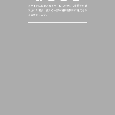
本サイトに掲載されるサービスを通じて書籍等を購
入された場合、売上の一部が朝日新聞社に還元され
る事があります。