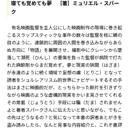
寝ても覚めても夢 ［著］ミュリエル・スパー
ク
有名映画監督を主人公にした映画制作の現場に巻き起
こるスラップスティックな事件の数々は監督を核に網の
目のように、連鎖的に周囲の人間を巻き込みながらあら
ぬ方向に「物語」を展開させ、撮影中にクレーンから墜
落して瀕死（ひんし）の重傷を負った監督が病院で打た
れた麻酔剤からまだ覚めず、夢と現実の狭間（はざま）
が永遠のように続く境域で妄想の虜（とりこ）となって
読者をシュルレアリスム的世界にナビゲートするその手
法はまさに映画的だが、とっちらかった断片を引きずり
ながら映画のような虚構的現実をかいま見させてくれる
その常套（じょうとう）手段には騙（だま）されません
よと著者スパークさんに伝えたいと思いながら、でもこ
の先はどうなるの？と気になって本書の訳者あとがきを
盗み読みしたら、なんと見事な内容紹介と、これぞ書評