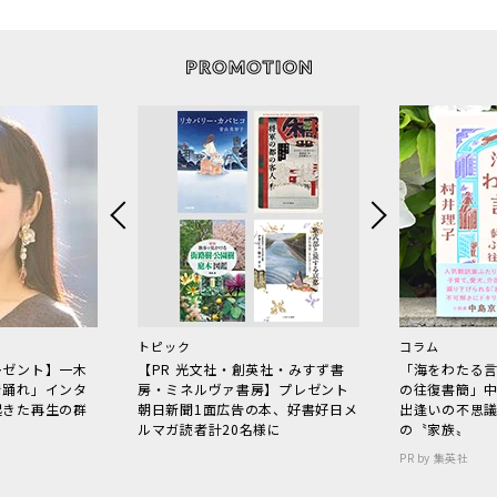
トピック
コラム
レゼント】一木
【PR 光文社・創英社・みすず書
「海をわたる
で踊れ」インタ
房・ミネルヴァ書房】プレゼント
の往復書簡」
起きた再生の群
朝日新聞1面広告の本、好書好日メ
出逢いの不思
ルマガ読者計20名様に
の〝家族〟
PR by 集英社