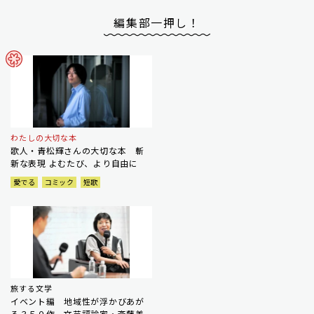
編集部一押し！
わたしの大切な本
歌人・青松輝さんの大切な本 斬
新な表現 よむたび、より自由に
愛でる
コミック
短歌
旅する文学
イベント編 地域性が浮かびあが
る３５０作 文芸評論家・斎藤美