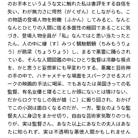
のお手本というような文に触れた私は書評をする自信を
失い、わが無力さに愕然（がくぜん）としながらも、こ
の物語の登場人物を俯瞰（ふかん）してみると、なんと
なんとひとりの人間に宿る多面性の縮図であることに気
づき、登場人物全員が「私」なんではと思い当たったと
たん、人の中に棲（す）みつく魑魅魍魎（ちみもうりょ
う）が跳梁（ちょうりょう）し、まるで悪霊に踊らされ
ている、そんな人間図鑑の中にひとり監督は冷静な視点
を、かと思うと妄想家にも早変わりする、悪魔と芸術神
の手の中で、ハチャメチャな場面をスパークさせるスパ
ークの映画的手法に喝采、でもあなたは英国きっての名
監督、有名女優と寝ることしか頭にないとは情けない、
だからロクでなしの我が娘（こ）に振り回され、おかげ
でこの小説は面白くなるのだが、一方、聖女のような監
督夫人に身辺をまかせ切り、自由な芸術家気取りのつも
りが、実は監督さん、あなた以上にあなたの夫人はあな
たに知られず、実は不透明な悪徳人間かもしれません