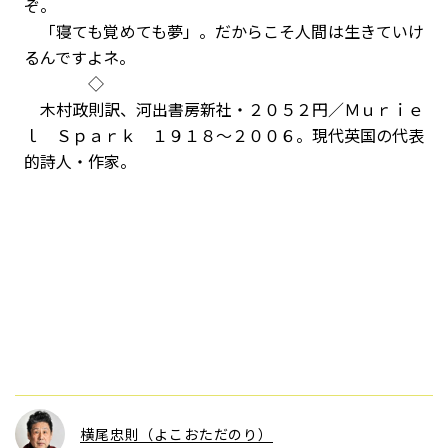
ぞ。
「寝ても覚めても夢」。だからこそ人間は生きていけ
るんですよネ。
◇
木村政則訳、河出書房新社・２０５２円／Ｍｕｒｉｅ
ｌ Ｓｐａｒｋ １９１８〜２００６。現代英国の代表
的詩人・作家。
横尾忠則（よこおただのり）