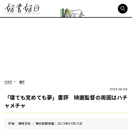
好書好日
HOME
書評
2018.06.08
「寝ても覚めても夢」書評 映画監督の周囲はハチ
ャメチャ
評者： 横尾忠則 ／ 朝⽇新聞掲載：2015年03月15日