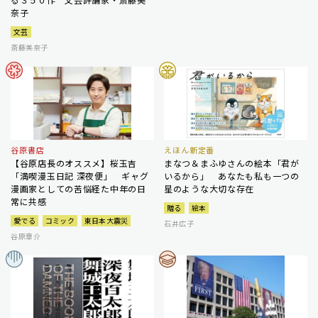
奈子
文芸
斎藤美奈子
谷原書店
えほん新定番
【谷原店長のオススメ】桜玉吉
まなつ＆まふゆさんの絵本「君が
「満喫漫玉日記 深夜便」 ギャグ
いるから」 あなたも私も一つの
漫画家としての苦悩経た中年の日
星のような大切な存在
常に共感
贈る
絵本
愛でる
コミック
東日本大震災
石井広子
谷原章介