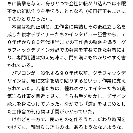
ちに衝撃を与え、身ひとつで会社に転がり込んでは不眠
不休の雑誌作りを手伝うこととなる（松田行正もまさに
そのひとりだった）。
本書は松岡正剛と、工作舎に集結しその後独立し名を
成した俊才デザイナーたちのインタビュー証言から、７
０年代から８０年代後半までの工作舎の軌跡を追う。グ
ラフィックデザイン分野での著書を重ねてきた著者によ
り、専門用語は抑え気味に、門外漢にもわかりやすく書
かれている。
パソコンが一般化する９０年代以前、グラフィックデ
ザインは、紙に文字を切り貼りするという手作業に支え
られていた。若者たちは、憧れのクリエイターたちの鬼
気迫る仕事を間近で見て、自らも手を動かし、デザイン
能力を身につけていった。なかでも『遊』をはじめとし
た工作舎の刊行物は手間がかかっていた。
けれども一方で、良いものを作ろうとこだわり時間を
かけても、報酬らしきものは、あるようなないような、