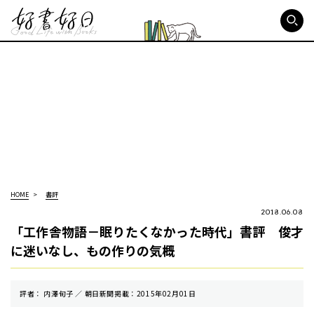
好書好日
HOME
書評
2018.06.08
「工作舎物語－眠りたくなかった時代」書評 俊才
に迷いなし、もの作りの気概
評者： 内澤旬子 ／ 朝⽇新聞掲載：2015年02月01日