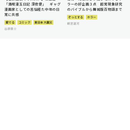
「満喫漫玉日記 深夜便」 ギャグ
ラーの好企画３点 超常現象研究
漫画家としての苦悩経た中年の日
のバイブルから舞城版百物語まで
常に共感
ぞっとする
ホラー
愛でる
コミック
東日本大震災
朝宮運河
谷原章介