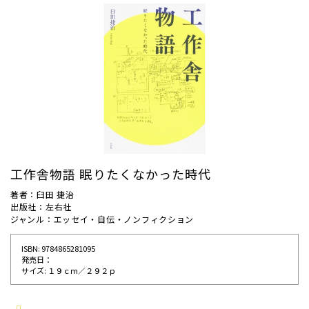
工作舎物語 眠りたくなかった時代
著者：臼田 捷治
出版社：左右社
ジャンル：エッセイ・自伝・ノンフィクション
ISBN: 9784865281095
発売⽇：
サイズ: １９ｃｍ／２９２ｐ