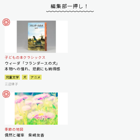
編集部一押し！
子どもの本クラシックス
ウィーダ「フランダースの犬」
本物への憧れ、悲劇にも納得感
児童文学
犬
アニメ
三辺律子
季節の地図
偶然と確率 柴崎友香