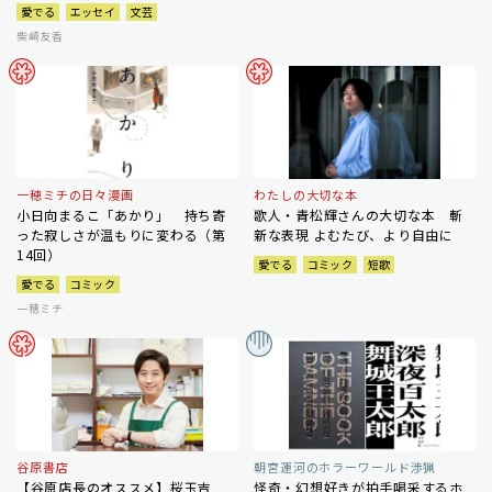
愛でる
エッセイ
文芸
柴崎友香
一穂ミチの日々漫画
わたしの大切な本
小日向まるこ「あかり」 持ち寄
歌人・青松輝さんの大切な本 斬
った寂しさが温もりに変わる（第
新な表現 よむたび、より自由に
14回）
愛でる
コミック
短歌
愛でる
コミック
一穂ミチ
谷原書店
朝宮運河のホラーワールド渉猟
【谷原店長のオススメ】桜玉吉
怪奇・幻想好きが拍手喝采するホ