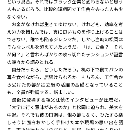
という具合。それではブラック企業と変わらないと思う
人もいるだろう。比較的短期間で工作舎を去った人も少
なくない。
お金がなければ生きてゆけない。けれども、効率を考
え労力を惜しんでは、真に良いものを作り上げることは
できない。誰でも陥るジレンマだ。しかし当時の松岡は
そんなレベルを超えていたようだ。「は、お金？ それ
が何？」と言わんばかりの吹っ切れたテンションが証言
の端々から読みとれる。
自分だったら、どうしただろう。机の下で寝てパンの
耳を食べながら、居続けられるか。もちろん、工作舎か
ら受けた影響が独立後の活躍の基礎となっていること
も、全員が強調する。悩ましい。
最後に登場する祖父江慎のインタビューが圧巻だ。
「大学に行く意味があるのか」と松岡に迫られ、美大を
中退。それでも彼の口調は、恨み節もなく、ひたすら楽
しそうに面白おかしく手掛けた本や現場の思い出を語
る。天才は迷わないのだなと、納得。戦慄（せんりつ）