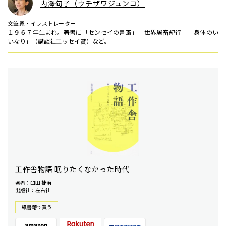
内澤旬子（ウチザワジュンコ）
文筆家・イラストレーター
１９６７年生まれ。著書に「センセイの書斎」「世界屠畜紀行」「身体のい
いなり」（講談社エッセイ賞）など。
工作舎物語 眠りたくなかった時代
著者：臼田 捷治
出版社：左右社
紙書籍で買う