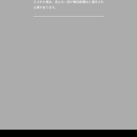
入された場合、売上の一部が朝日新聞社に還元され
る事があります。