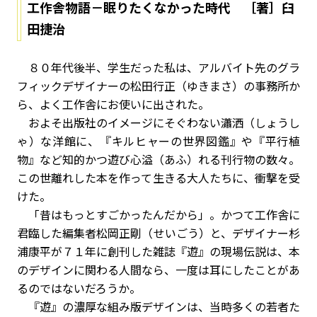
工作舎物語－眠りたくなかった時代 ［著］臼
田捷治
８０年代後半、学生だった私は、アルバイト先のグラ
フィックデザイナーの松田行正（ゆきまさ）の事務所か
ら、よく工作舎にお使いに出された。
およそ出版社のイメージにそぐわない瀟洒（しょうし
ゃ）な洋館に、『キルヒャーの世界図鑑』や『平行植
物』など知的かつ遊び心溢（あふ）れる刊行物の数々。
この世離れした本を作って生きる大人たちに、衝撃を受
けた。
「昔はもっとすごかったんだから」。かつて工作舎に
君臨した編集者松岡正剛（せいごう）と、デザイナー杉
浦康平が７１年に創刊した雑誌『遊』の現場伝説は、本
のデザインに関わる人間なら、一度は耳にしたことがあ
るのではないだろうか。
『遊』の濃厚な組み版デザインは、当時多くの若者た