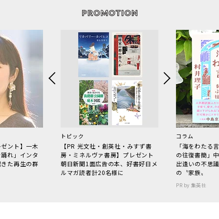
トピック
コラム
レゼント】一木
【PR 光文社・創英社・みすず書
「海をわたる
で踊れ」インタ
房・ミネルヴァ書房】プレゼント
の往復書簡」
起きた再生の群
朝日新聞1面広告の本、好書好日メ
出逢いの不思
ルマガ読者計20名様に
の〝家族〟
PR by 集英社