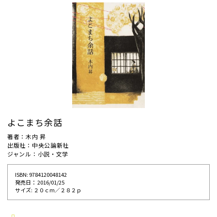
よこまち余話
著者：木内 昇
出版社：中央公論新社
ジャンル：小説・文学
ISBN: 9784120048142
発売⽇： 2016/01/25
サイズ: ２０ｃｍ／２８２ｐ