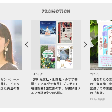
トピック
コラム
レゼント】一木
【PR 光文社・創英社・みすず書
「海をわたる
で踊れ」インタ
房・ミネルヴァ書房】プレゼント
の往復書簡」
起きた再生の群
朝日新聞1面広告の本、好書好日メ
出逢いの不思
ルマガ読者計20名様に
の〝家族〟
PR by 集英社