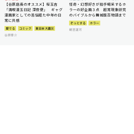
【谷原店長のオススメ】桜玉吉
怪奇・幻想好きが拍手喝采するホ
「満喫漫玉日記 深夜便」 ギャグ
ラーの好企画３点 超常現象研究
漫画家としての苦悩経た中年の日
のバイブルから舞城版百物語まで
常に共感
ぞっとする
ホラー
愛でる
コミック
東日本大震災
朝宮運河
谷原章介