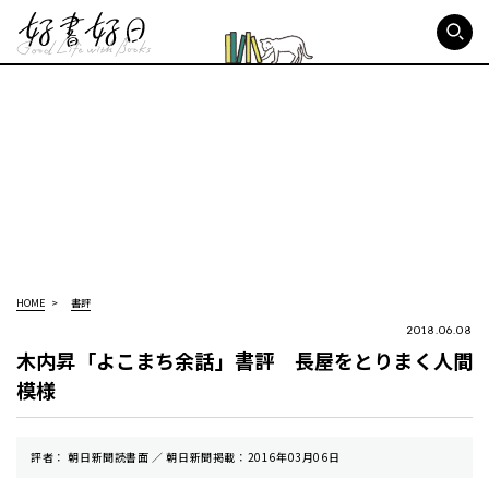
好書好日
HOME
書評
2018.06.08
木内昇「よこまち余話」書評 長屋をとりまく人間
模様
評者： 朝日新聞読書面 ／ 朝⽇新聞掲載：2016年03月06日