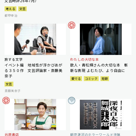
文芸時評26年7月〉
考える
文芸
都甲幸治
旅する文学
わたしの大切な本
イベント編 地域性が浮かびあが
歌人・青松輝さんの大切な本 斬
る３５０作 文芸評論家・斎藤美
新な表現 よむたび、より自由に
奈子
愛でる
コミック
短歌
文芸
斎藤美奈子
谷原書店
朝宮運河のホラーワールド渉猟