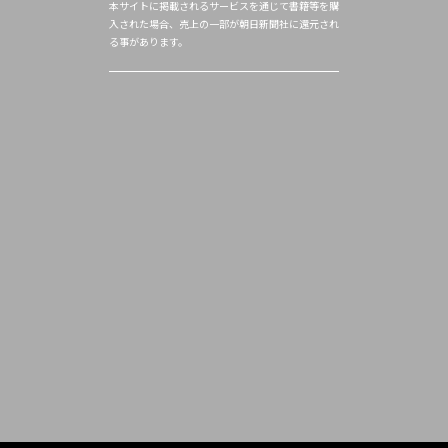
本サイトに掲載されるサービスを通じて書籍等を購
入された場合、売上の一部が朝日新聞社に還元され
る事があります。