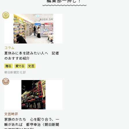
編集部一押し！
コラム
夏休みに本を読みたい人へ 記者
のおすすめ紹介
贈る
愛でる
文芸
朝日新聞文化部
文芸時評
家族のかたち 心を配り合う、一
瞬があれば 都甲幸治〈朝日新聞