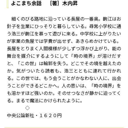
よこまち余話 ［著］木内昇
細くのびる路地に沿っている長屋の一番奥。齣江はお
針子を生業にひっそりと暮らしている。尋常小学校に通
う浩三が齣江を慕って遊びに来る。中学校に上がりたい
が家業の魚屋では学費が出せず、あきらめかけている。
長屋をとりまく人間模様が少しずつ浮かび上がり、能の
舞台を媒介にするようにして「時の境界」が溶けだす
と、「この世」は輪郭を失う。どこでその境を越えたの
か。気がついたら読者も、浩三とともに連れて行かれ
る。この世では、もう会うことがかなわない人に、出会
うことができるどこかへ。人の思いは、「時の境界」を
も溶かすほど強いのか。そのせつなさが静かに迫ってく
る。まるで魔法にかけられたように。
◇
中央公論新社・１６２０円