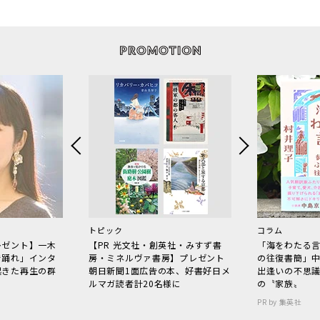
トピック
コラム
レゼント】一木
【PR 光文社・創英社・みすず書
「海をわたる
で踊れ」インタ
房・ミネルヴァ書房】プレゼント
の往復書簡」
起きた再生の群
朝日新聞1面広告の本、好書好日メ
出逢いの不思
ルマガ読者計20名様に
の〝家族〟
PR by 集英社