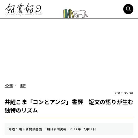
好書好日
HOME
書評
2018.06.08
井鯉こま「コンとアンジ」書評 短文の語りが生む
独特のリズム
評者： 朝日新聞読書面 ／ 朝⽇新聞掲載：2014年12月07日