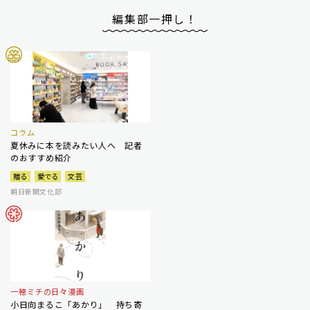
編集部一押し！
コラム
夏休みに本を読みたい人へ 記者
のおすすめ紹介
贈る
愛でる
文芸
朝日新聞文化部
一穂ミチの日々漫画
小日向まるこ「あかり」 持ち寄