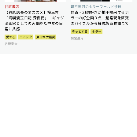
谷原書店
朝宮運河のホラーワールド渉猟
【谷原店長のオススメ】桜玉吉
怪奇・幻想好きが拍手喝采するホ
「満喫漫玉日記 深夜便」 ギャグ
ラーの好企画３点 超常現象研究
漫画家としての苦悩経た中年の日
のバイブルから舞城版百物語まで
常に共感
ぞっとする
ホラー
愛でる
コミック
東日本大震災
朝宮運河
谷原章介