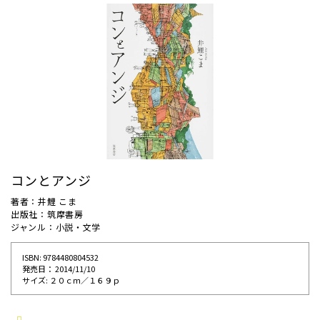
コンとアンジ
著者：井鯉 こま
出版社：筑摩書房
ジャンル：小説・文学
ISBN: 9784480804532
発売⽇： 2014/11/10
サイズ: ２０ｃｍ／１６９ｐ