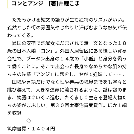
コンとアンジ [著]井鯉こま
たたみかける短文の語りが生む独特のリズムがいい。
雑然とした街の雰囲気やじわりと汗ばむような熱気が伝
わってくる。
異国の安宿で洗濯女にだまされて無一文となった１８
歳の日本人娘「コン」。外国人居留区にある怪しい貿易
会社で、ブータン出身の１４歳の「小僧」と身分を偽っ
て働くことに。そこで出会った長身でなめらかな肌の持
ち主の先輩「アンジ」に恋をし、やがて妊娠して……。
国境や言語だけでなく性や善悪の境界までをも軽々と
跳び越えて、大きな運命に流されるように、謎は謎のま
ま、物語はぐいぐい進む。たくましく生きる登場人物た
ちの姿がまぶしい。第３０回太宰治賞受賞作。ほか１編
を収録。
◇
筑摩書房・１４０４円