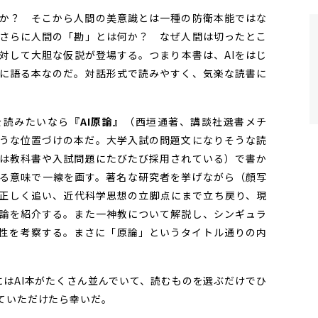
か？ そこから人間の美意識とは一種の防衛本能ではな
さらに人間の「勘」とは何か？ なぜ人間は切ったとこ
対して大胆な仮説が登場する。つまり本書は、AIをはじ
に語る本なのだ。対話形式で読みやすく、気楽な読書に
を読みたいなら
『AI原論』
（西垣通著、講談社選書メチ
ような位置づけの本だ。大学入試の問題文になりそうな読
は教科書や入試問題にたびたび採用されている）で書か
ゆる意味で一線を画す。著名な研究者を挙げながら（顔写
を正しく追い、近代科学思想の立脚点にまで立ち戻り、現
論を紹介する。また一神教について解説し、シンギュラ
性を考察する。まさに「原論」というタイトル通りの内
はAI本がたくさん並んでいて、読むものを選ぶだけでひ
ていただけたら幸いだ。