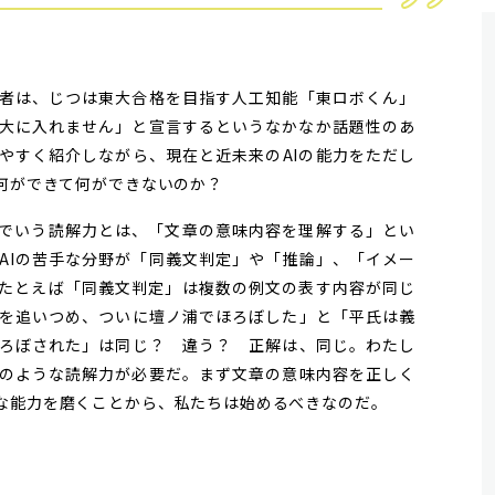
者は、じつは東大合格を目指す人工知能「東ロボくん」
は東大に入れません」と宣言するというなかなか話題性のあ
りやすく紹介しながら、現在と近未来のAIの能力をただし
は何ができて何ができないのか？
でいう読解力とは、「文章の意味内容を理解する」とい
AIの苦手な分野が「同義文判定」や「推論」、「イメー
たとえば「同義文判定」は複数の例文の表す内容が同じ
を追いつめ、ついに壇ノ浦でほろぼした」と「平氏は義
ろぼされた」は同じ？ 違う？ 正解は、同じ。わたし
このような読解力が必要だ。まず文章の意味内容を正しく
な能力を磨くことから、私たちは始めるべきなのだ。