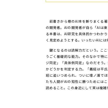
前書きから巷のAI本を斬りまくる著
の開発者。AIの開発者が自ら「AI
る本書は、AI研究を具体的かつわか
く見定めようとする。いったいAIに
鍵となるのは読解力だという。ここ
うごく基礎的な能力。そのなかで特に
ジ同定」「具体例同定」なのだそう。
かどうかを判定する力。「義経は平氏
経に追いつめられ、ついに壇ノ浦でほ
たち人間がAIの知性に勝つためには
読めること。この身近にして実は複雑