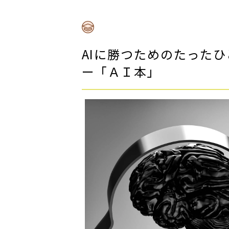
AIに勝つためのたった
ー「ＡＩ本」