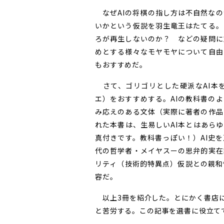
なぜAIの将棋の指し方は不自然なの
いかという仮説を羽生竜王はたてる。
ろが再生しないのか？ などの疑問に
めとする様々なモヤモヤについて自由
もおすすめだ。
さて、ゴリゴリとした硬派なAI本
エ）をおすすめする。AIの教科書の
み応えのある文体（実際に著者の作品
れた本書は、生易しいAI本とはあら
真付きです。教科書っぽい！）AI史
代の哲学者・メイヤスーの思弁的実在
リティ（技術的特異点）仮説との親和
容だ。
以上3冊を紹介した。とにかく書店に
と苦労する。この記事を選書に役立て