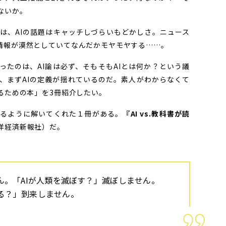
ないか。
、AIの話題はキャッチしづらいもどかしさ。ニュース
情報が漠然としていてなんだかモヤモヤする……。
ったのは、AI論は必ず、そもそもAIとは何か？という議
、まずAIの定義が揺れているのだ。素人がわからなくて
るための本」を3冊紹介したい。
れるように解いてくれた１冊がある。
『AI vs.教科書が読
洋経済新報社）だ。
せん。「AIが人類を滅ぼす？」――滅ぼしません。
？」――到来しません。