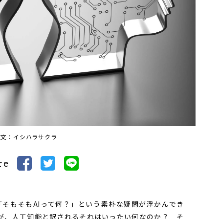
文：イシハラサクラ
re
そもそもAIって何？」という素朴な疑問が浮かんでき
enceの略称だが、人工知能と訳されるそれはいったい何なのか？ そ