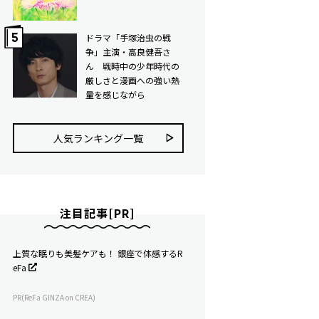
ドラマ「手塚治虫の戦
争」主演・高良健吾さ
ん 戦時中の少年時代の
厳しさと漫画への強い熱
量を感じながら
人気ランキング⼀覧
注目記事[PR]
上質な眠りも美髪ケアも！ 銀座で体感するR
eFa
PR(ReFa GINZA on CREA)