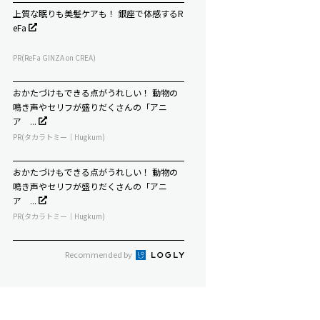
上質な眠りも美髪ケアも！ 銀座で体感するR
eFa
PR(ReFa GINZA on CREA)
おかたづけもできる点がうれしい！ 動物の
鳴き声やセリフが盛りだくさんの「アニ
ア ...
PR(タカラトミー｜Hugkum)
おかたづけもできる点がうれしい！ 動物の
鳴き声やセリフが盛りだくさんの「アニ
ア ...
PR(タカラトミー｜Hugkum)
Recommended by