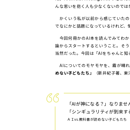
んな思いを抱く人も少なくないのでは
かくいう私が以前から感じていたのは
でなにかと話題になっているけれど、
今回何冊かのAI本を読んでみてわか
論からスタートするということ。そう
当然だった。今回は「AIをちゃんと知
AIについてのモヤモヤを、霧が晴
めない子どもたち』
（新井紀子著、東
「AIが神になる？」――なりま
「シンギュラリティが到来する
ＡＩvs.教科書が読めない子どもたち