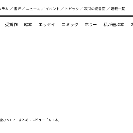
コラム
書評
ニュース
イベント
トピック
次回の読書⾯
連載一覧
好書好日
受賞作
絵本
エッセイ
コミック
ホラー
私が選ぶ本
？
えほん新定番
今めぐりたい児童文学の世界
図鑑の中の小宇宙
の能力って？ まとめてレビュー「ＡＩ本」