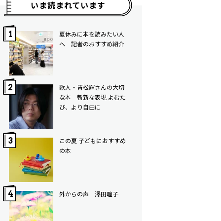
いま読まれています
夏休みに本を読みたい人
へ 記者のおすすめ紹介
歌人・青松輝さんの大切
な本 斬新な表現 よむた
び、より自由に
この夏 子どもにおすすめ
の本
外からの声 澤田瞳子