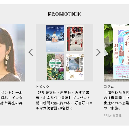
トピック
コラム
レゼント】一木
【PR 光文社・創英社・みすず書
「海をわたる
で踊れ」インタ
房・ミネルヴァ書房】プレゼント
の往復書簡」
起きた再生の群
朝日新聞1面広告の本、好書好日メ
出逢いの不思
ルマガ読者計20名様に
の〝家族〟
PR by 集英社