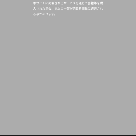
本サイトに掲載されるサービスを通じて書籍等を購
入された場合、売上の一部が朝日新聞社に還元され
る事があります。