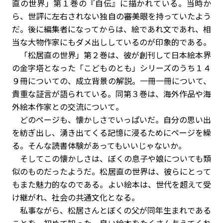
直の世界」第１巻の『自伝』に描かれている。当時か
ら、世評に左右されない独自の審美眼を持っていたよう
だ。後に編集者になってからは、絵であれ文であれ、相
当な大物作家にもダメ出ししているのが印象的である。
「松居直の世界」第２巻は、彼が創刊して日本絵本界
の金字塔となった「こどものとも」シリーズのうち１４
９冊についての、成立背景の解説。一冊一冊について、
貴重な証言が語られている。同第３巻は、海外作品や海
外絵本作家との交流について。
どのページも、懐かしさでいっぱいだ。自分の思い出
を紡ぎ出し、湧き出てくる記憶に浸るためにページを繰
る。そんな読書体験があってもいいじゃないか。
そしてこの懐かしさは、ぼくの息子や娘についても類
似のものだったようだ。松居直の世界は、彼らにとって
もまた魅力的なのである。よい絵本は、世代を超えて受
け継がれ、社会の共通文化となる。
私事ながら、松居さんとぼくの父が同年生まれである