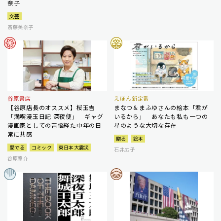
奈子
文芸
斎藤美奈子
谷原書店
えほん新定番
【谷原店長のオススメ】桜玉吉
まなつ＆まふゆさんの絵本「君が
「満喫漫玉日記 深夜便」 ギャグ
いるから」 あなたも私も一つの
漫画家としての苦悩経た中年の日
星のような大切な存在
常に共感
贈る
絵本
愛でる
コミック
東日本大震災
石井広子
谷原章介