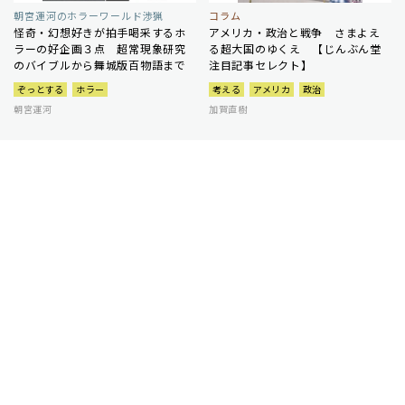
朝宮運河のホラーワールド渉猟
コラム
怪奇・幻想好きが拍手喝采するホ
アメリカ・政治と戦争 さまよえ
ラーの好企画３点 超常現象研究
る超大国のゆくえ 【じんぶん堂
のバイブルから舞城版百物語まで
注目記事セレクト】
ぞっとする
ホラー
考える
アメリカ
政治
朝宮運河
加賀直樹