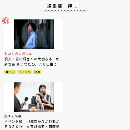
編集部一押し！
わたしの大切な本
歌人・青松輝さんの大切な本 斬
新な表現 よむたび、より自由に
愛でる
コミック
短歌
旅する文学
イベント編 地域性が浮かびあが
る３５０作 文芸評論家・斎藤美