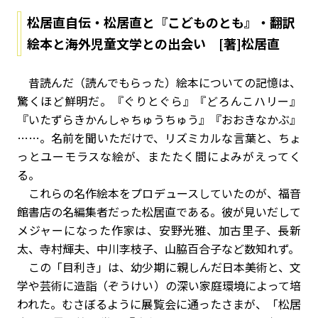
松居直自伝・松居直と『こどものとも』・翻訳
絵本と海外児童文学との出会い [著]松居直
昔読んだ（読んでもらった）絵本についての記憶は、
驚くほど鮮明だ。『ぐりとぐら』『どろんこハリー』
『いたずらきかんしゃちゅうちゅう』『おおきなかぶ』
……。名前を聞いただけで、リズミカルな言葉と、ちょ
っとユーモラスな絵が、またたく間によみがえってく
る。
これらの名作絵本をプロデュースしていたのが、福音
館書店の名編集者だった松居直である。彼が見いだして
メジャーになった作家は、安野光雅、加古里子、長新
太、寺村輝夫、中川李枝子、山脇百合子など数知れず。
この「目利き」は、幼少期に親しんだ日本美術と、文
学や芸術に造詣（ぞうけい）の深い家庭環境によって培
われた。むさぼるように展覧会に通ったさまが、「松居