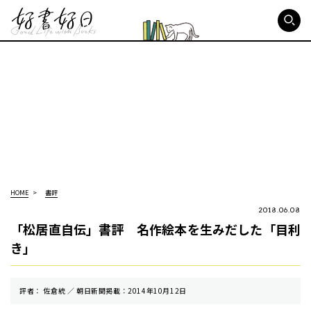
好書好日
HOME
書評
2018.06.08
「松居直自伝」書評 名作絵本を生みだした「目利
き」
評者： 佐倉統 ／ 朝⽇新聞掲載：2014年10月12日