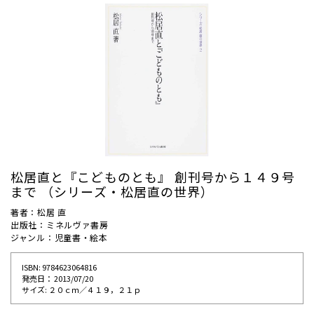
松居直と『こどものとも』 創刊号から１４９号
まで （シリーズ・松居直の世界）
著者：松居 直
出版社：ミネルヴァ書房
ジャンル：児童書・絵本
ISBN: 9784623064816
発売⽇： 2013/07/20
サイズ: ２０ｃｍ／４１９，２１ｐ