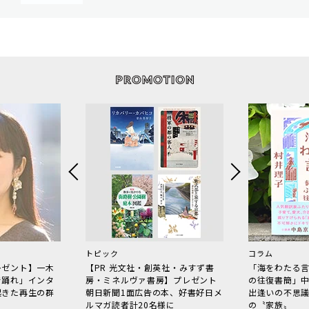
トピック
コラム
レゼント】一木
【PR 光文社・創英社・みすず書
「海をわたる
で踊れ」インタ
房・ミネルヴァ書房】プレゼント
の往復書簡」
起きた再生の群
朝日新聞1面広告の本、好書好日メ
出逢いの不思
ルマガ読者計20名様に
の〝家族〟