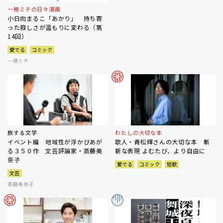
一穂ミチの日々漫画
小日向まるこ「あかり」 持ち寄
った寂しさが温もりに変わる（第
14回）
愛でる
コミック
一穂ミチ
旅する文学
わたしの大切な本
イベント編 地域性が浮かびあが
歌人・青松輝さんの大切な本 斬
る３５０作 文芸評論家・斎藤美
新な表現 よむたび、より自由に
奈子
愛でる
コミック
短歌
文芸
斎藤美奈子