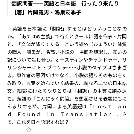
翻訳問答——英語と日本語 行ったり来たり
［著］片岡義男・鴻巣友季子
英語を日本語に「翻訳」するとはどういうことなの
か。「あてはめ主義」で行くとクールに語る作家・片岡
と、「文体が降りてくる」という憑依（ひょうい）体質
の職人・鴻巣が、名高い小説の一場面を競訳し、互いの
訳について話し合う。オースティンやチャンドラー、サ
リンジャーにＥ・ブロンテ……小説のタイプはさまざ
ま。原作者の意図だけでなく、小説の語りそのものをく
み取り、言葉を選んでいく結果の、異なる二つの日本語
文。細部にわたるやりとりは「翻訳」の本質に踏み込
む。落語の「こんにゃく問答」を想起させる表題にもに
んまりするが、片岡による英語題は「Ｌｏｓｔ ａｎ
ｄ Ｆｏｕｎｄ ｉｎ Ｔｒａｎｓｌａｔｉｏｎ」。さ
て、これを日本語訳すれば？
◇