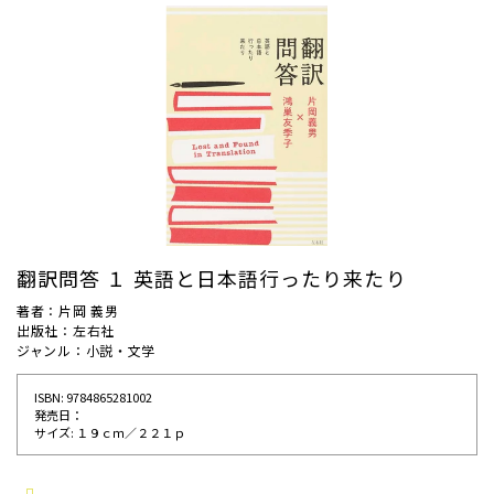
翻訳問答 １ 英語と日本語行ったり来たり
著者：片岡 義男
出版社：左右社
ジャンル：小説・文学
ISBN: 9784865281002
発売⽇：
サイズ: １９ｃｍ／２２１ｐ