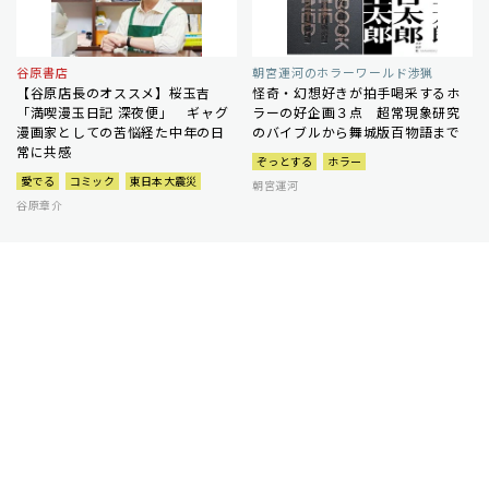
谷原書店
朝宮運河のホラーワールド渉猟
【谷原店長のオススメ】桜玉吉
怪奇・幻想好きが拍手喝采するホ
「満喫漫玉日記 深夜便」 ギャグ
ラーの好企画３点 超常現象研究
漫画家としての苦悩経た中年の日
のバイブルから舞城版百物語まで
常に共感
ぞっとする
ホラー
愛でる
コミック
東日本大震災
朝宮運河
谷原章介