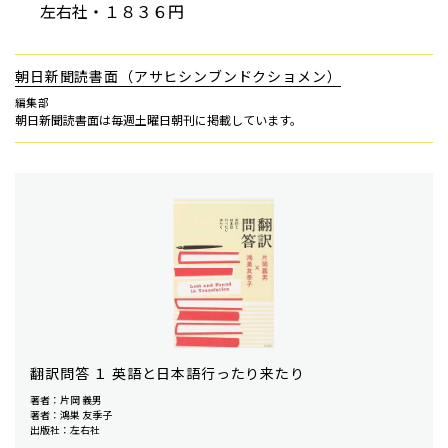
左右社・１８３６円
朝日新聞読書面（アサヒシンブンドクショメン）
編集部
朝日新聞読書面は毎週土曜日朝刊に掲載しています。
翻訳問答 １ 英語と日本語行ったり来たり
著者：片岡 義男
著者：鴻巣 友季子
出版社：左右社