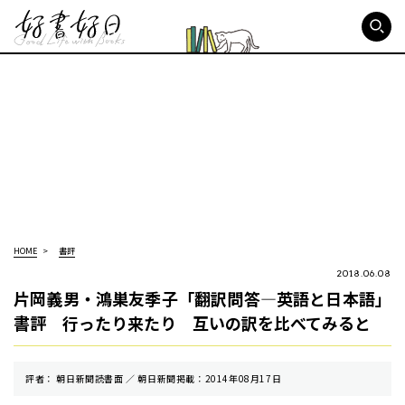
好書好日
HOME
書評
2018.06.08
片岡義男・鴻巣友季子「翻訳問答—英語と日本語」
書評 行ったり来たり 互いの訳を比べてみると
評者： 朝日新聞読書面 ／ 朝⽇新聞掲載：2014年08月17日