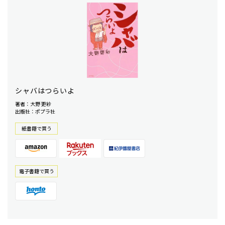
シャバはつらいよ
著者：大野 更紗
出版社：ポプラ社
紙書籍で買う
電⼦書籍で買う