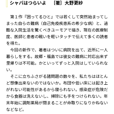
シャバはつらいよ ［著］大野更紗
第１作『困ってるひと』では若くして突然始まってし
まった自らの難病（自己免疫疾患系の希少な病）と、過
酷な入院生活を驚くべきユーモアで描き、現在の医療制
度、医師と患者の戦いを軽いタッチで伝えて多くの読者
を得た。
今回の新作で、著者はついに病院を出て、近所に一人
暮らしをする。故郷・福島では彼女の難病に対応出来ず
里帰りは不可能。かといってずっと入院はしていられな
い。
そこに立ちふさがる諸問題の数々を、私たちはほとん
ど想像出来ないのではないか。布団や低い床には起き上
がれない可能性があるから寝られない。感染症が危険だ
から食器は洗えないし、掃除にも手をつけられない。年
末年始に調剤薬局が閉まることが命取りになりかねない
などなど。