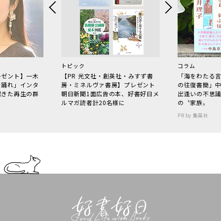
トピック
コラム
レゼント】一木
【PR 光文社・創英社・みすず書
「海をわたる
で踊れ」インタ
房・ミネルヴァ書房】プレゼント
の往復書簡」
起きた再生の群
朝日新聞1面広告の本、好書好日メ
出逢いの不思
ルマガ読者計20名様に
の〝家族〟
PR by 集英社