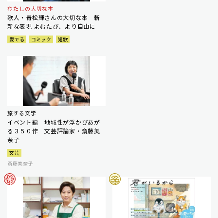
わたしの大切な本
歌人・青松輝さんの大切な本 斬
新な表現 よむたび、より自由に
愛でる
コミック
短歌
旅する文学
イベント編 地域性が浮かびあが
る３５０作 文芸評論家・斎藤美
奈子
文芸
斎藤美奈子