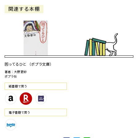
関連する本棚
困ってるひと （ポプラ文庫）
著者：大野 更紗
ポプラ社
紙書籍で買う
電⼦書籍で買う