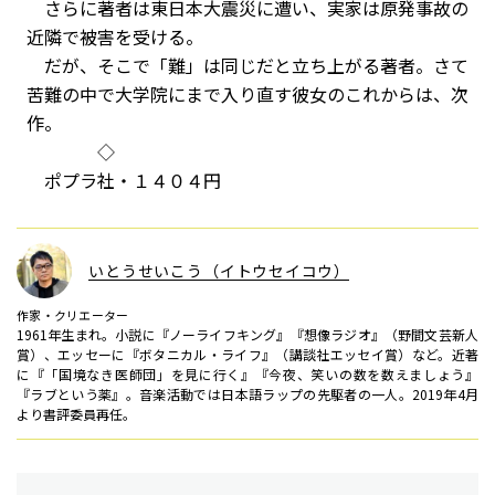
さらに著者は東日本大震災に遭い、実家は原発事故の
近隣で被害を受ける。
だが、そこで「難」は同じだと立ち上がる著者。さて
苦難の中で大学院にまで入り直す彼女のこれからは、次
作。
◇
ポプラ社・１４０４円
いとうせいこう（イトウセイコウ）
作家・クリエーター
1961年生まれ。小説に『ノーライフキング』『想像ラジオ』（野間文芸新人
賞）、エッセーに『ボタニカル・ライフ』（講談社エッセイ賞）など。近著
に『「国境なき医師団」を見に行く』『今夜、笑いの数を数えましょう』
『ラブという薬』。音楽活動では日本語ラップの先駆者の一人。2019年4月
より書評委員再任。