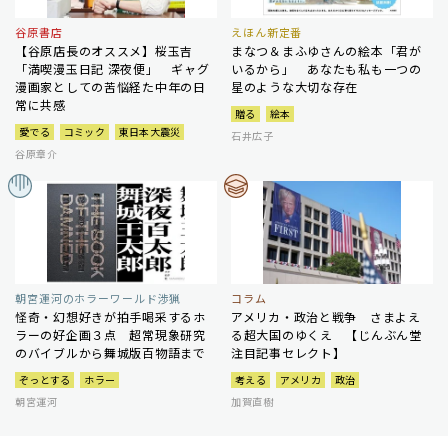
谷原書店
えほん新定番
【谷原店長のオススメ】桜玉吉
まなつ＆まふゆさんの絵本「君が
「満喫漫玉日記 深夜便」 ギャグ
いるから」 あなたも私も一つの
漫画家としての苦悩経た中年の日
星のような大切な存在
常に共感
贈る
絵本
愛でる
コミック
東日本大震災
石井広子
谷原章介
朝宮運河のホラーワールド渉猟
コラム
怪奇・幻想好きが拍手喝采するホ
アメリカ・政治と戦争 さまよえ
ラーの好企画３点 超常現象研究
る超大国のゆくえ 【じんぶん堂
のバイブルから舞城版百物語まで
注目記事セレクト】
ぞっとする
ホラー
考える
アメリカ
政治
朝宮運河
加賀直樹