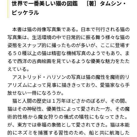
世界で一番美しい猫の図鑑 ［著］タムシン・
ピッケラル
本書は猫の肖像写真集である。日本で刊行される猫の
写真集は、生活環境の中で日常的に振る舞う様々な猫の
姿態をスナップ的に撮ったものが多いが、ここに登場す
る５０種以上の猫は精密な機械写真のようでもあり、ま
るで西洋の古典絵画を見ているような優美な魅力をたた
えている。
アストリッド・ハリソンの写真は猫の魔性を魔術的リ
アリズムによって見事に描ききっており、愛猫家なら手
放せない一冊になろうか。
猫と人間の歴史は１万年ほどさかのぼるが、その間、
猫はその神秘性、優美性によって愛された一方、その魔
術的性格から魔女狩りの儀式の犠牲にもなってきた。
が、東方では幸福の象徴として愛されてきた。猫は本能
的にネズミを捕獲する習性のため、船と共に航海した