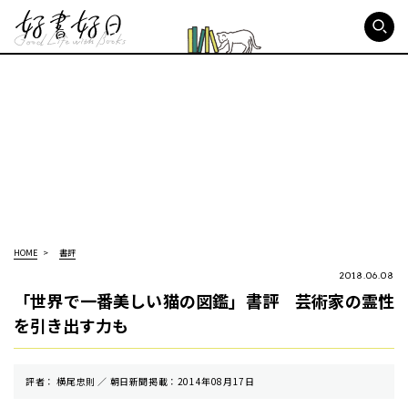
好書好日
HOME
書評
2018.06.08
「世界で一番美しい猫の図鑑」書評 芸術家の霊性
を引き出す力も
評者： 横尾忠則 ／ 朝⽇新聞掲載：2014年08月17日