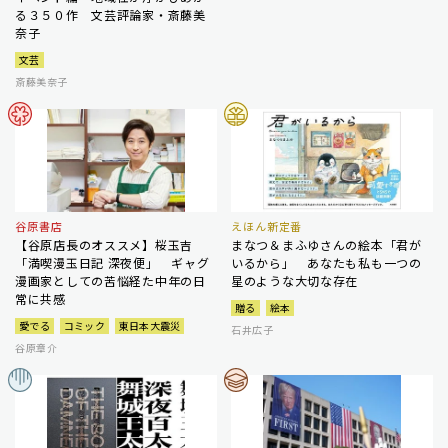
る３５０作 文芸評論家・斎藤美
奈子
文芸
斎藤美奈子
谷原書店
えほん新定番
【谷原店長のオススメ】桜玉吉
まなつ＆まふゆさんの絵本「君が
「満喫漫玉日記 深夜便」 ギャグ
いるから」 あなたも私も一つの
漫画家としての苦悩経た中年の日
星のような大切な存在
常に共感
贈る
絵本
愛でる
コミック
東日本大震災
石井広子
谷原章介