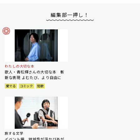
編集部一押し！
わたしの大切な本
歌人・青松輝さんの大切な本 斬
新な表現 よむたび、より自由に
愛でる
コミック
短歌
旅する文学
イベント編 地域性が浮かびあが