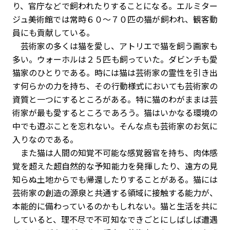
り、官庁などで飼われたりすることになる。エルミター
ジュ美術館では常時６０～７０匹の猫が飼われ、観客動
員にも貢献している。
芸術家の多くは猫を愛し、アトリエで猫を飼う画家も
多い。ウォーホルは２５匹も飼っていた。ダビンチも愛
猫家のひとりである。時には猫は芸術家の霊性を引き出
す何らかの力を持ち、その行動様式においても芸術家の
資質と一つにするところがある。特に猫のわがままは芸
術家が最も愛するところであろう。猫はいかなる環境の
中でも遊ぶことを忘れない。そんな点も芸術家のお気に
入りなのである。
また猫は人間の知覚不可能な感覚器官を持ち、肉体感
覚を超えた超自然的な予知能力を発揮したり、遠方の見
知らぬ土地からでも帰還したりすることがある。猫には
芸術家の創造の源泉と共通する領域に接触する能力が、
本能的に備わっているのかもしれない。猫と生活を共に
していると、理不尽で不可知なできごとにしばしば遭遇