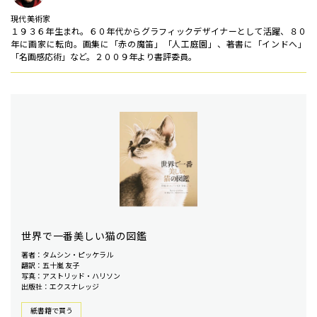
現代美術家
１９３６年生まれ。６０年代からグラフィックデザイナーとして活躍、８０
年に画家に転向。画集に「赤の魔笛」「人工庭園」、著書に「インドへ」
「名画感応術」など。２００９年より書評委員。
世界で一番美しい猫の図鑑
著者：タムシン・ピッケラル
翻訳：五十嵐 友子
写真：アストリッド・ハリソン
出版社：エクスナレッジ
紙書籍で買う