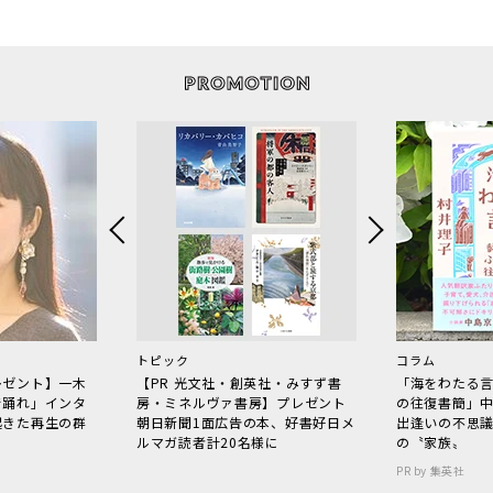
トピック
コラム
レゼント】一木
【PR 光文社・創英社・みすず書
「海をわたる
で踊れ」インタ
房・ミネルヴァ書房】プレゼント
の往復書簡」
起きた再生の群
朝日新聞1面広告の本、好書好日メ
出逢いの不思
ルマガ読者計20名様に
の〝家族〟
PR by 集英社