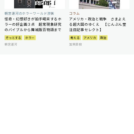
朝宮運河のホラーワールド渉猟
コラム
怪奇・幻想好きが拍手喝采するホ
アメリカ・政治と戦争 さまよえ
ラーの好企画３点 超常現象研究
る超大国のゆくえ 【じんぶん堂
のバイブルから舞城版百物語まで
注目記事セレクト】
ぞっとする
ホラー
考える
アメリカ
政治
朝宮運河
加賀直樹