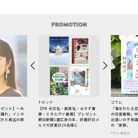
トピック
コラム
レゼント】一木
【PR 光文社・創英社・みすず書
「海をわたる
で踊れ」インタ
房・ミネルヴァ書房】プレゼント
の往復書簡」
起きた再生の群
朝日新聞1面広告の本、好書好日メ
出逢いの不思
ルマガ読者計20名様に
の〝家族〟
PR by 集英社