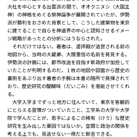
大社を中心とする出雲派の間で、オオクニヌシ（大国主
神）の神格をめぐる祭神論争が展開されていたが、伊勢
派が勝利をおさめた背景として、こうした建築物を東京
に建てることで自らを神道界の中心と認知させるイメー
ジ戦略があったとの分析にはうならされた。
それだけではない。著者は、遥拝殿が造営される前の
地図から、当時の大蔵卿、大隈重信の名前を発見する。
伊勢派の計画には、都市改造を目指す新政府が加担して
いたことが判明するのだ。１枚の地図や図面から歴史の
裏側をあぶり出す著者の手腕は本書の随所で発揮されて
おり、歴史研究の醍醐味（だいごみ）を堪能させてくれ
る。
大学入学までずっと地方に住んでいて、東京を客観的
にとらえる習慣がついていたこと、工学系の大学や大学
院で学んだことが、若手によるこの稀有（けう）な歴史
研究を生み出した要因ではないか。空間と政治の関係を
考える上でも、見逃せない一冊だと断言できる。