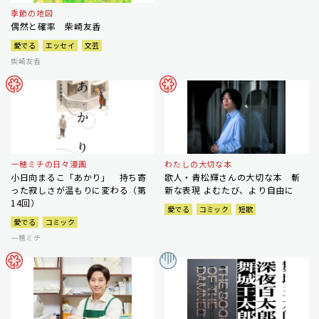
季節の地図
偶然と確率 柴崎友香
愛でる
エッセイ
文芸
柴崎友香
一穂ミチの日々漫画
わたしの大切な本
小日向まるこ「あかり」 持ち寄
歌人・青松輝さんの大切な本 斬
った寂しさが温もりに変わる（第
新な表現 よむたび、より自由に
14回）
愛でる
コミック
短歌
愛でる
コミック
一穂ミチ