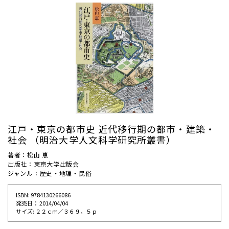
江戸・東京の都市史 近代移行期の都市・建築・
社会 （明治大学人文科学研究所叢書）
著者：松山 恵
出版社：東京大学出版会
ジャンル：歴史・地理・民俗
ISBN: 9784130266086
発売⽇： 2014/04/04
サイズ: ２２ｃｍ／３６９，５ｐ