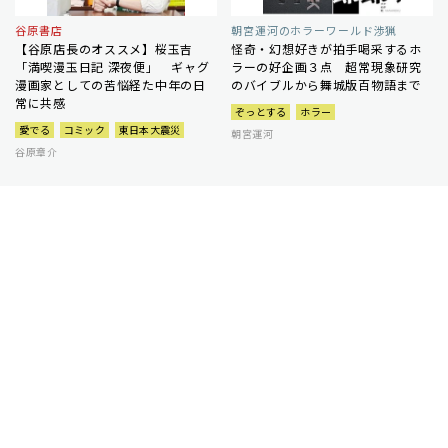
谷原書店
朝宮運河のホラーワールド渉猟
【谷原店長のオススメ】桜玉吉
怪奇・幻想好きが拍手喝采するホ
「満喫漫玉日記 深夜便」 ギャグ
ラーの好企画３点 超常現象研究
漫画家としての苦悩経た中年の日
のバイブルから舞城版百物語まで
常に共感
ぞっとする
ホラー
愛でる
コミック
東日本大震災
朝宮運河
谷原章介