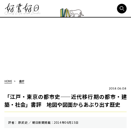
好書好日
HOME
書評
2018.06.08
「江戸・東京の都市史——近代移行期の都市・建
築・社会」書評 地図や図面からあぶり出す歴史
評者： 原武史 ／ 朝⽇新聞掲載：2014年06月15日