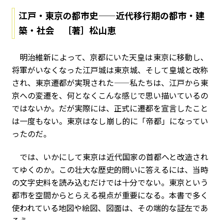
江戸・東京の都市史——近代移行期の都市・建
築・社会 ［著］松山恵
明治維新によって、京都にいた天皇は東京に移動し、
将軍がいなくなった江戸城は東京城、そして皇城と改称
され、東京遷都が実現された——私たちは、江戸から東
京への変遷を、何となくこんな感じで思い描いているの
ではないか。だが実際には、正式に遷都を宣言したこと
は一度もない。東京はなし崩し的に「帝都」になってい
ったのだ。
では、いかにして東京は近代国家の首都へと改造され
てゆくのか。この壮大な歴史的問いに答えるには、当時
の文字史料を読み込むだけでは十分でない。東京という
都市を空間からとらえる視点が重要になる。本書で多く
使われている地図や絵図、図面は、その端的な証左であ