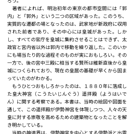
ろう。
著者によれば、明治初年の東京の都市空間には「郭
内」と「郭外」という二つの区域があった。このうち、
実質的な遷都の場となったのは、武家地が新政府に収用
された前者であり、その中心には皇城があった。しか
し、すべての官庁を皇城に集約させることはできず、太
政官と宮内省以外は郭内で移動を繰り返した。このいか
にも場当たり的な過程そのものが実におもしろい。その
一方で、後の宮中三殿に相当する賢所は維新直後から皇
城につくられており、現在の皇居の基礎が早くから固ま
っていたのがわかる。
もうひとつおもしろかったのは、１８８０年に落成し
た皇大神宮（こうたいじんぐう）遥拝殿（ようはいで
ん）に関する考察である。本書は、当時の絵図や図面を
通して、この遥拝殿が伊勢神宮を体現しつつ、人々の天
皇に対する崇敬を高めるための建築物となったことを解
き明かしている。
当時の神道界は、伊勢神宮を中心とする伊勢派と出雲