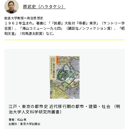
原武史（ハラタケシ）
放送大学教授＝政治思想史
１９６２年生まれ。著書に「『民都』大阪対『帝都』東京」（サントリー学
芸賞）、「滝山コミューン一九七四」（講談社ノンフィクション賞）、「昭
和天皇」（司馬遼太郎賞）など。
江戸・東京の都市史 近代移行期の都市・建築・社会 （明
治大学人文科学研究所叢書）
著者：松山 恵
出版社：東京大学出版会