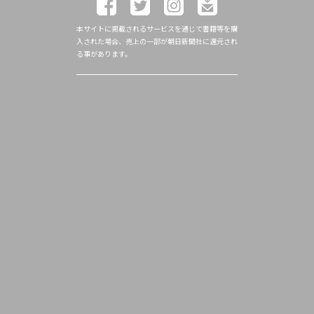
本サイトに掲載されるサービスを通じて書籍等を購
入された場合、売上の一部が朝日新聞社に還元され
る事があります。