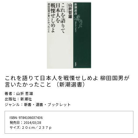
これを語りて日本人を戦慄せしめよ 柳田国男が
言いたかったこと （新潮選書）
著者：山折 哲雄
出版社：新潮社
ジャンル：新書・選書・ブックレット
ISBN: 9784106037436
発売⽇： 2014/03/28
サイズ: ２０ｃｍ／２３７ｐ