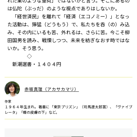
れた業のような重荷」ではないかと言う。そこにあるの
は仏陀（ぶっだ）のような視点でありはしないか。
「経世済民」を離れて「経済（エコノミー）」となっ
た活動は、獰猛（どうもう）で、私たちを呑（の）み込
み、その内にいるも苦、外れるは、さらに苦。今こそ柳
田国男を読み、戦慄しつつ、未来を紡ぎなおす時ではな
いか。そう思う。
◇
新潮選書・１４０４円
赤坂真理（アカサカマリ）
作家
１９６４年生まれ。著書に「東京プリズン」（司馬遼太郎賞）、「ヴァイブ
レータ」「蝶の皮膚の下」など。