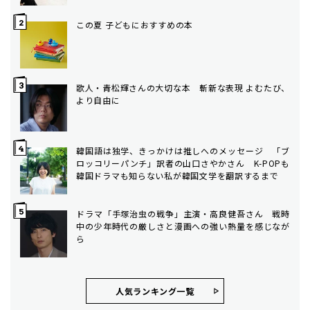
この夏 子どもにおすすめの本
歌人・青松輝さんの大切な本 斬新な表現 よむたび、
より自由に
韓国語は独学、きっかけは推しへのメッセージ 「ブ
ロッコリーパンチ」訳者の山口さやかさん K-POPも
韓国ドラマも知らない私が韓国文学を翻訳するまで
ドラマ「手塚治虫の戦争」主演・高良健吾さん 戦時
中の少年時代の厳しさと漫画への強い熱量を感じなが
ら
人気ランキング⼀覧