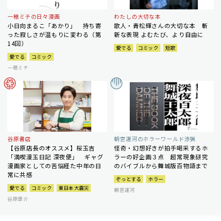
一穂ミチの日々漫画
わたしの大切な本
小日向まるこ「あかり」 持ち寄
歌人・青松輝さんの大切な本 斬
った寂しさが温もりに変わる（第
新な表現 よむたび、より自由に
14回）
愛でる
コミック
短歌
愛でる
コミック
一穂ミチ
谷原書店
朝宮運河のホラーワールド渉猟
【谷原店長のオススメ】桜玉吉
怪奇・幻想好きが拍手喝采するホ
「満喫漫玉日記 深夜便」 ギャグ
ラーの好企画３点 超常現象研究
漫画家としての苦悩経た中年の日
のバイブルから舞城版百物語まで
常に共感
ぞっとする
ホラー
愛でる
コミック
東日本大震災
朝宮運河
谷原章介