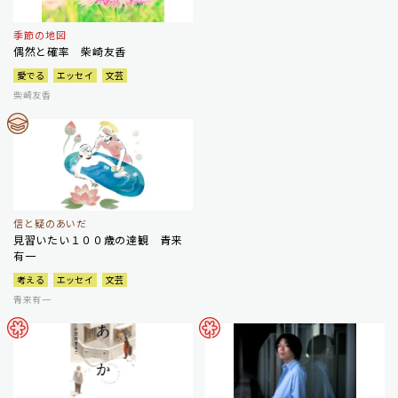
季節の地図
偶然と確率 柴崎友香
愛でる
エッセイ
文芸
柴崎友香
信と疑のあいだ
見習いたい１００歳の達観 青来
有一
考える
エッセイ
文芸
青来有一