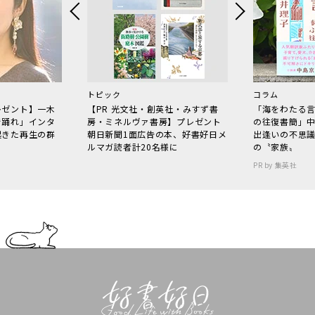
トピック
コラム
レゼント】一木
【PR 光文社・創英社・みすず書
「海をわたる
で踊れ」インタ
房・ミネルヴァ書房】プレゼント
の往復書簡」
起きた再生の群
朝日新聞1面広告の本、好書好日メ
出逢いの不思
ルマガ読者計20名様に
の〝家族〟
PR by 集英社