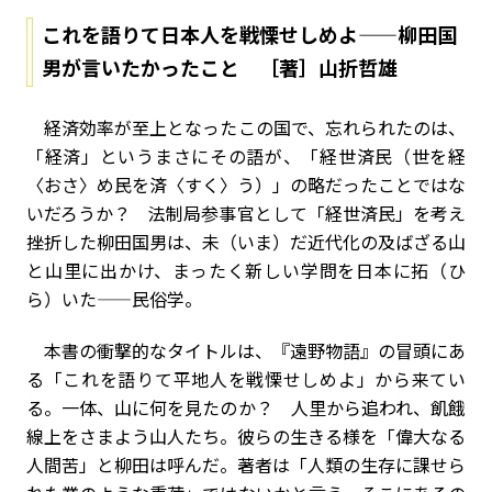
これを語りて日本人を戦慄せしめよ——柳田国
男が言いたかったこと ［著］山折哲雄
経済効率が至上となったこの国で、忘れられたのは、
「経済」というまさにその語が、「経世済民（世を経
〈おさ〉め民を済〈すく〉う）」の略だったことではな
いだろうか？ 法制局参事官として「経世済民」を考え
挫折した柳田国男は、未（いま）だ近代化の及ばざる山
と山里に出かけ、まったく新しい学問を日本に拓（ひ
ら）いた——民俗学。
本書の衝撃的なタイトルは、『遠野物語』の冒頭にあ
る「これを語りて平地人を戦慄せしめよ」から来てい
る。一体、山に何を見たのか？ 人里から追われ、飢餓
線上をさまよう山人たち。彼らの生きる様を「偉大なる
人間苦」と柳田は呼んだ。著者は「人類の生存に課せら