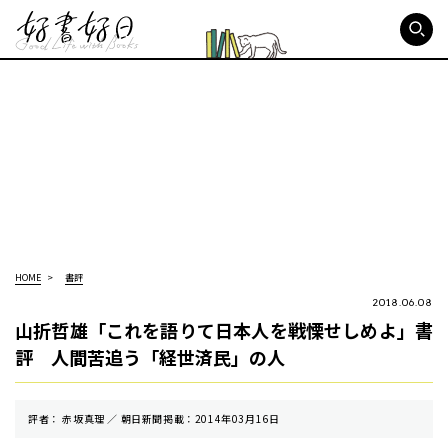
好書好日
HOME
書評
2018.06.08
山折哲雄「これを語りて日本人を戦慄せしめよ」書
評 人間苦追う「経世済民」の人
評者： 赤坂真理 ／ 朝⽇新聞掲載：2014年03月16日