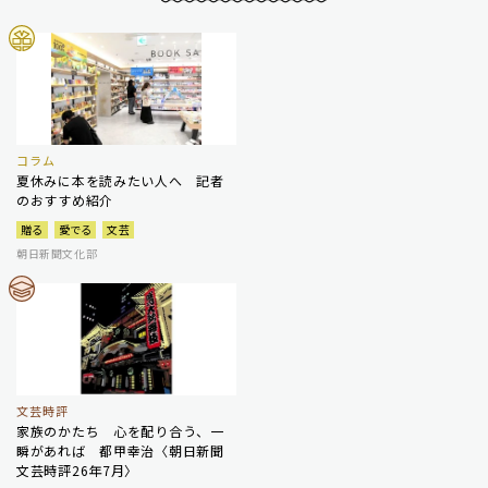
コラム
夏休みに本を読みたい人へ 記者
のおすすめ紹介
贈る
愛でる
文芸
朝日新聞文化部
文芸時評
家族のかたち 心を配り合う、一
瞬があれば 都甲幸治〈朝日新聞
文芸時評26年7月〉