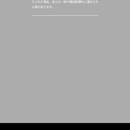
入された場合、売上の一部が朝日新聞社に還元され
る事があります。