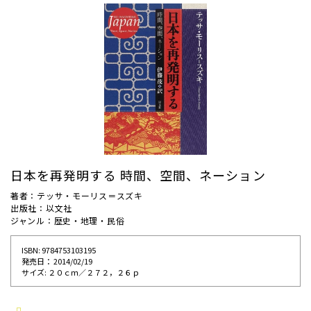
日本を再発明する 時間、空間、ネーション
著者：テッサ・モーリス＝スズキ
出版社：以文社
ジャンル：歴史・地理・民俗
ISBN: 9784753103195
発売⽇： 2014/02/19
サイズ: ２０ｃｍ／２７２，２６ｐ