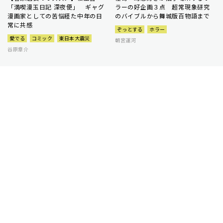
「満喫漫玉日記 深夜便」 ギャグ
ラーの好企画３点 超常現象研究
漫画家としての苦悩経た中年の日
のバイブルから舞城版百物語まで
常に共感
ぞっとする
ホラー
愛でる
コミック
東日本大震災
朝宮運河
谷原章介