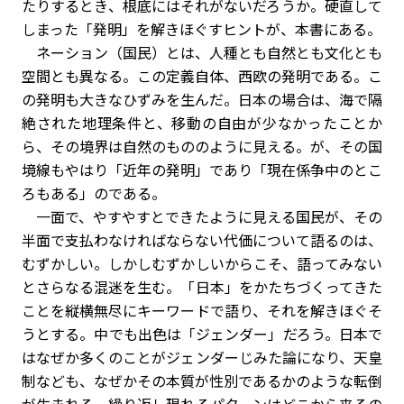
たりするとき、根底にはそれがないだろうか。硬直して
しまった「発明」を解きほぐすヒントが、本書にある。
ネーション（国民）とは、人種とも自然とも文化とも
空間とも異なる。この定義自体、西欧の発明である。こ
の発明も大きなひずみを生んだ。日本の場合は、海で隔
絶された地理条件と、移動の自由が少なかったことか
ら、その境界は自然のもののように見える。が、その国
境線もやはり「近年の発明」であり「現在係争中のとこ
ろもある」のである。
一面で、やすやすとできたように見える国民が、その
半面で支払わなければならない代価について語るのは、
むずかしい。しかしむずかしいからこそ、語ってみない
とさらなる混迷を生む。「日本」をかたちづくってきた
ことを縦横無尽にキーワードで語り、それを解きほぐそ
うとする。中でも出色は「ジェンダー」だろう。日本で
はなぜか多くのことがジェンダーじみた論になり、天皇
制なども、なぜかその本質が性別であるかのような転倒