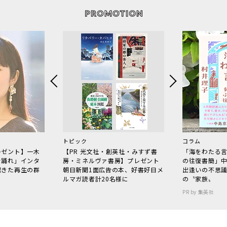
トピック
コラム
レゼント】一木
【PR 光文社・創英社・みすず書
「海をわたる
で踊れ」インタ
房・ミネルヴァ書房】プレゼント
の往復書簡」
起きた再生の群
朝日新聞1面広告の本、好書好日メ
出逢いの不思
ルマガ読者計20名様に
の〝家族〟
PR by 集英社