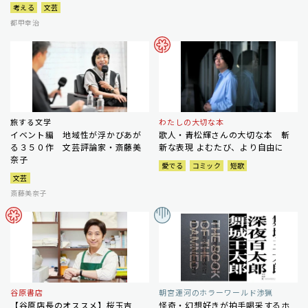
考える
文芸
都甲幸治
旅する文学
わたしの大切な本
イベント編 地域性が浮かびあが
歌人・青松輝さんの大切な本 斬
る３５０作 文芸評論家・斎藤美
新な表現 よむたび、より自由に
奈子
愛でる
コミック
短歌
文芸
斎藤美奈子
谷原書店
朝宮運河のホラーワールド渉猟
【谷原店長のオススメ】桜玉吉
怪奇・幻想好きが拍手喝采するホ