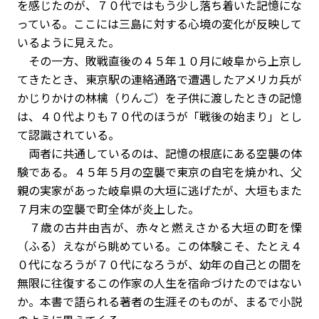
を感じたのが、７０代ではもう少し落ち着いた記憶にな
っている。ここには三島に対する心境の変化が反映して
いるように見えた。
その一方、敗戦直後の４５年１０月に岐阜から上京し
てきたとき、東京駅の連絡通路で遭遇したアメリカ兵が
かじりかけの林檎（りんご）を子供に渡したときの記憶
は、４０代よりも７０代のほうが「戦後の始まり」とし
て認識されている。
両者に共通しているのは、記憶の根底にある空襲の体
験である。４５年５月の空襲で東京の自宅を焼かれ、父
親の実家があった岐阜県の大垣に逃げたが、大垣もまた
７月末の空襲で町全体が炎上した。
７歳の古井由吉が、赤々と燃えさかる大垣の町を慄
（ふる）えながら眺めている。この体験こそ、たとえ４
０代になろうが７０代になろうが、幼年の自己との間を
無限に往復するこの作家の人生を宿命づけたのではない
か。本書で語られる著者の生涯そのものが、まるで小説