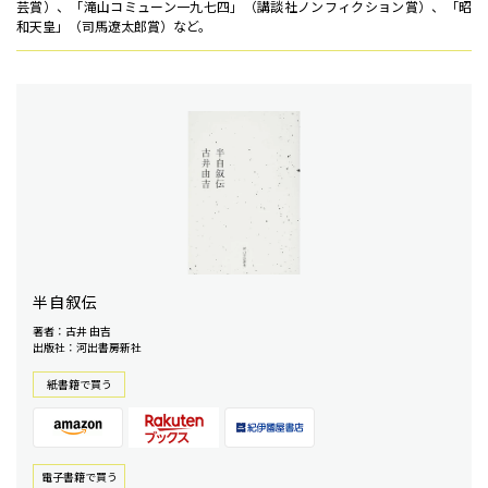
芸賞）、「滝山コミューン一九七四」（講談社ノンフィクション賞）、「昭
和天皇」（司馬遼太郎賞）など。
半自叙伝
著者：古井 由吉
出版社：河出書房新社
紙書籍で買う
電⼦書籍で買う