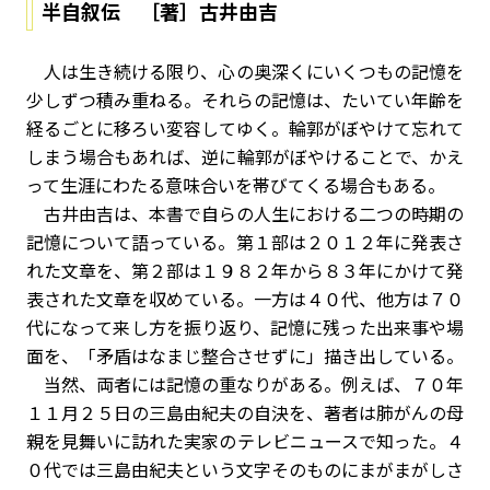
半自叙伝 ［著］古井由吉
人は生き続ける限り、心の奥深くにいくつもの記憶を
少しずつ積み重ねる。それらの記憶は、たいてい年齢を
経るごとに移ろい変容してゆく。輪郭がぼやけて忘れて
しまう場合もあれば、逆に輪郭がぼやけることで、かえ
って生涯にわたる意味合いを帯びてくる場合もある。
古井由吉は、本書で自らの人生における二つの時期の
記憶について語っている。第１部は２０１２年に発表さ
れた文章を、第２部は１９８２年から８３年にかけて発
表された文章を収めている。一方は４０代、他方は７０
代になって来し方を振り返り、記憶に残った出来事や場
面を、「矛盾はなまじ整合させずに」描き出している。
当然、両者には記憶の重なりがある。例えば、７０年
１１月２５日の三島由紀夫の自決を、著者は肺がんの母
親を見舞いに訪れた実家のテレビニュースで知った。４
０代では三島由紀夫という文字そのものにまがまがしさ