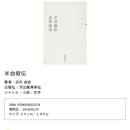
半自叙伝
著者：古井 由吉
出版社：河出書房新社
ジャンル：小説・文学
ISBN: 9784309022574
発売⽇： 2014/03/19
サイズ: ２０ｃｍ／１９５ｐ