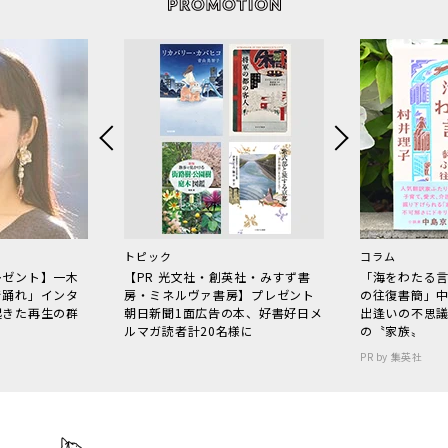
トピック
コラム
レゼント】一木
【PR 光文社・創英社・みすず書
「海をわたる
で踊れ」インタ
房・ミネルヴァ書房】プレゼント
の往復書簡」
起きた再生の群
朝日新聞1面広告の本、好書好日メ
出逢いの不思
ルマガ読者計20名様に
の〝家族〟
PR by 集英社