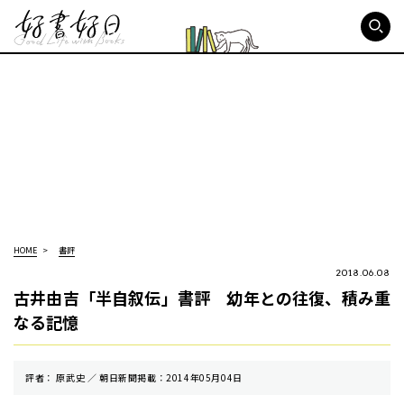
好書好日
HOME
書評
2018.06.08
古井由吉「半自叙伝」書評 幼年との往復、積み重
なる記憶
評者： 原武史 ／ 朝⽇新聞掲載：2014年05月04日