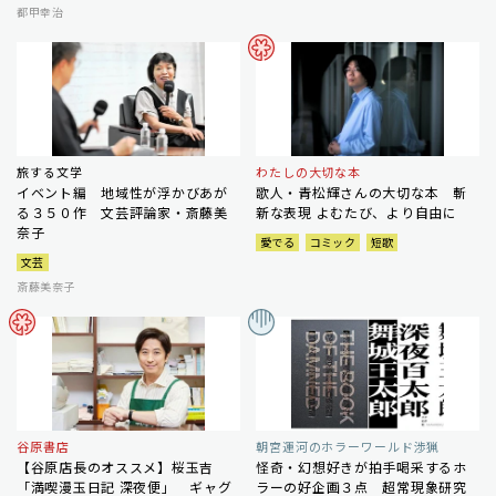
都甲幸治
旅する文学
わたしの大切な本
イベント編 地域性が浮かびあが
歌人・青松輝さんの大切な本 斬
る３５０作 文芸評論家・斎藤美
新な表現 よむたび、より自由に
奈子
愛でる
コミック
短歌
文芸
斎藤美奈子
谷原書店
朝宮運河のホラーワールド渉猟
【谷原店長のオススメ】桜玉吉
怪奇・幻想好きが拍手喝采するホ
「満喫漫玉日記 深夜便」 ギャグ
ラーの好企画３点 超常現象研究