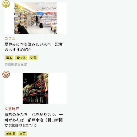
コラム
夏休みに本を読みたい人へ 記者
のおすすめ紹介
贈る
愛でる
文芸
朝日新聞文化部
文芸時評
家族のかたち 心を配り合う、一
瞬があれば 都甲幸治〈朝日新聞
文芸時評26年7月〉
考える
文芸