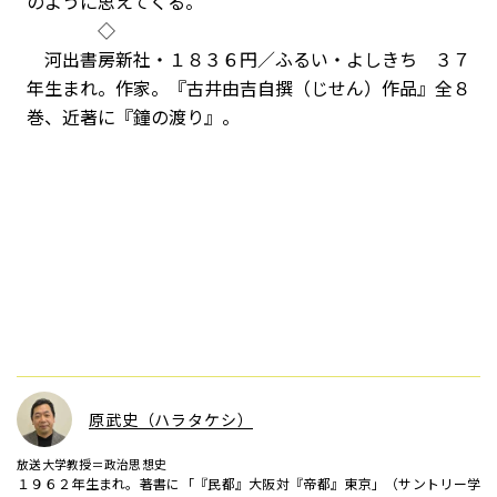
のように思えてくる。
◇
河出書房新社・１８３６円／ふるい・よしきち ３７
年生まれ。作家。『古井由吉自撰（じせん）作品』全８
巻、近著に『鐘の渡り』。
原武史（ハラタケシ）
放送大学教授＝政治思想史
１９６２年生まれ。著書に「『民都』大阪対『帝都』東京」（サントリー学