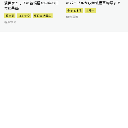
漫画家としての苦悩経た中年の日
のバイブルから舞城版百物語まで
常に共感
ぞっとする
ホラー
愛でる
コミック
東日本大震災
朝宮運河
谷原章介