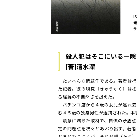
I
発
サ
殺人犯はそこにいる―
[著]清水潔
たいへんな問題作である。著者は桶
た記者。彼の嗅覚（きゅうかく）は栃
る経緯の不自然さを捉えた。
パチンコ店から４歳の女児が連れ去
む４５歳の独身男性が逮捕された。本
執念に満ちた取材で、自供の矛盾点
定の問題点を次々とあぶり出す。著者
とまとわりつくが、それが却（かえ）