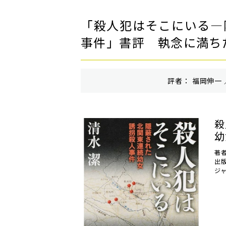
「殺人犯はそこにいる―
事件」書評 執念に満ち
評者： 福岡伸一 
殺
幼
著
出
ジ