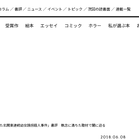
コラム
書評
ニュース
イベント
トピック
次回の読書⾯
連載一覧
好書好日
受賞作
絵本
エッセイ
コミック
ホラー
私が選ぶ本
？
えほん新定番
今めぐりたい児童文学の世界
図鑑の中の小宇宙
た北関東連続幼女誘拐殺人事件」書評 執念に満ちた取材で闇に迫る
2018.06.08