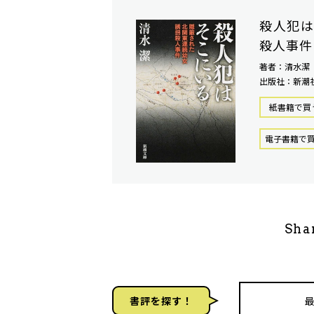
殺人犯は
殺人事件
著者：清水潔
出版社：新潮
紙書籍で買
電⼦書籍で
Sha
書評を探す！