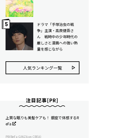
ドラマ「手塚治虫の戦
争」主演・高良健吾さ
ん 戦時中の少年時代の
厳しさと漫画への強い熱
量を感じながら
人気ランキング⼀覧
注目記事[PR]
上質な眠りも美髪ケアも！ 銀座で体感するR
eFa
PR(ReFa GINZA on CREA)