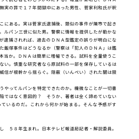
無実の罪で１７年間獄中にあった男性、菅家利和氏が釈
こにある。実は菅家氏逮捕後、類似の事件が隣市で起き
。ルパン三世に似た男。警察に情報を提供したが動かな
が逮捕されれば、過去のＤＮＡ型鑑定の誤りが明白にな
た飯塚事件はどうなるか（警察は「犯人のＤＮＡ」は鑑
本当か。ＤＮＡは簡単に増幅できる。試料を全量使うこ
ない。慎重な研究者なら原試料の一部を保存しているは
威信が根幹から揺らぐ。隠蔽（いんぺい）された闇は限
うやってルパンを特定できたのか。機微なことが一切書
陥ではなく意図的？ そうか、著者は全く諦めていない
っているのだ。これから何かが始まる。そんな予感がす
し ５８年生まれ。日本テレビ報道局記者・解説委員。