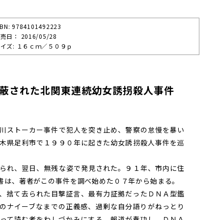
SBN: 9784101492223
売⽇： 2016/05/28
イズ: １６ｃｍ／５０９ｐ
隠蔽された北関東連続幼女誘拐殺人事件
川ストーカー事件で犯人を突き止め、警察の怠慢を暴い
木県足利市で１９９０年に起きた幼女誘拐殺人事件を巡
られ、翌日、無残な姿で発見された。９１年、市内に住
書は、著者がこの事件を調べ始めた０７年から始まる。
、捨て去られた目撃証言、最有力証拠だったＤＮＡ型鑑
のナイーブなまでの正義感、過剰な自分語りがねっとり
って読む者をわしづかみにする。報道が奏功し、ＤＮＡ