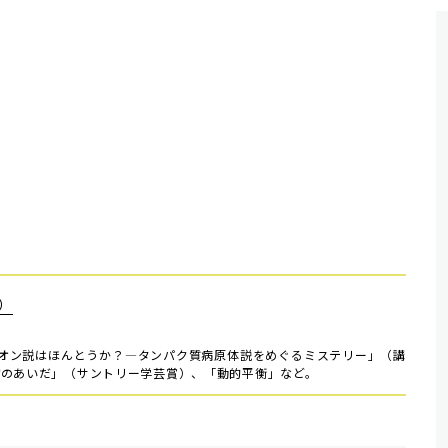
）
オン説はほんとうか？―タンパク質病原体説をめぐるミステリー」（講
物のあいだ」（サントリー学芸賞）、「動的平衡」など。