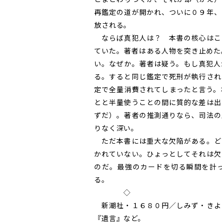
再鑑定の道が開かれ、ついに０９年、
放される。
ならば真犯人は？ 本書の核心はこ
ていた。著者はある人物を突き止めた
い。なぜか。著者は疑う。もし真犯人
る。すると同じ鑑定で死刑が執行され
定で全量消費されてしまったと言う。
とと半量使うことの間に質的な差は出
ずだ）。著者の推測通りなら、司法の
りなく深い。
ただ本書には重大な欠陥がある。ど
かれていない。ひょっとしてそれは欠
のだ。最強のカードを切る瞬間を計
る。
◇
新潮社・１６８０円／しみず・きよ
『遺言』など。