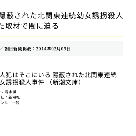
隠蔽された北関東連続幼女誘拐殺人
た取材で闇に迫る
／ 朝⽇新聞掲載：2014年02月09日
人犯はそこにいる 隠蔽された北関東連続
女誘拐殺人事件 （新潮文庫）
者：清水潔
版社：新潮社
ャンル：一般