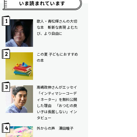
いま読まれています
歌人・青松輝さんの大切
な本 斬新な表現 よむた
び、より自由に
この夏 子どもにおすすめ
の本
髙嶋政伸さんがエッセイ
「インティマシーコーデ
ィネーター」を無料公開
した理由 「おつむの良
い子は長居しない」イン
タビュー
外からの声 澤田瞳子