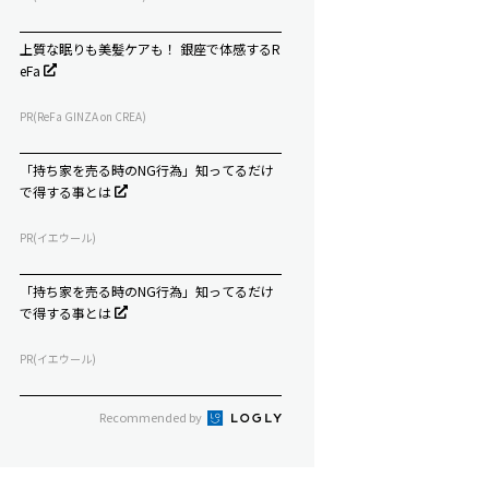
上質な眠りも美髪ケアも！ 銀座で体感するR
eFa
PR(ReFa GINZA on CREA)
「持ち家を売る時のNG行為」知ってるだけ
で得する事とは
PR(イエウール)
「持ち家を売る時のNG行為」知ってるだけ
で得する事とは
PR(イエウール)
Recommended by