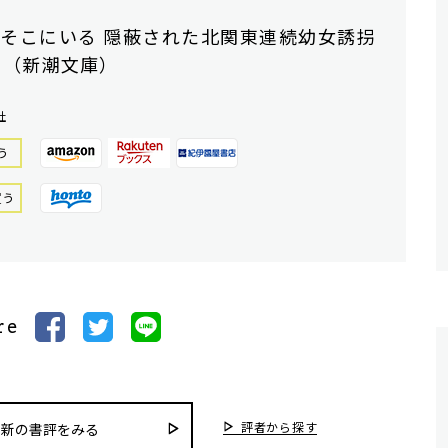
そこにいる 隠蔽された北関東連続幼女誘拐
 （新潮文庫）
社
う
買う
re
評者から探す
最新の書評をみる