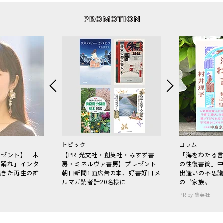
トピック
コラム
レゼント】一木
【PR 光文社・創英社・みすず書
「海をわたる
で踊れ」インタ
房・ミネルヴァ書房】プレゼント
の往復書簡」
起きた再生の群
朝日新聞1面広告の本、好書好日メ
出逢いの不思
ルマガ読者計20名様に
の〝家族〟
PR by 集英社