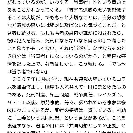
だわっているのが、いわゆる「当事者」性という問題で
あることがわかってくる。「被害者遺族の思いを想像す
ることは大切だ。でももっと大切なことは、自分の想像
など遺族の思いには絶対に及ばないと気づくことだ」と
著者は続ける。もしも著者の身内が誰かに殺されたら、
彼は犯人を憎み、死刑にならないなら自らの手で殺した
いと思うかもしれない。それは当然だ。なぜならそのと
き自分は「当事者」になっているのだから、と率直な感
情を記した上で、著者はしかし、こう続ける。「でも今
は当事者ではない」
２００７年に開始され、現在も連載の続いているコラ
ムを加筆修正し、順序も入れ替えて一冊にまとめたもの
である。死刑制度、領土問題、戦争責任、レイシズム、
９・１１以後、原発事故、等々、扱われている事象は多
岐にわたっているが、著者の姿勢は一貫している。副題
に「正義という共同幻想」という言葉があるが、これを
裏返すなら、著者の目には「共同幻想としての正義」と