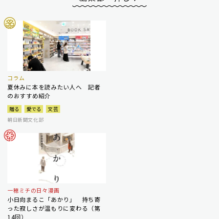
コラム
夏休みに本を読みたい人へ 記者
のおすすめ紹介
贈る
愛でる
文芸
朝日新聞文化部
一穂ミチの日々漫画
小日向まるこ「あかり」 持ち寄
った寂しさが温もりに変わる（第
14回）