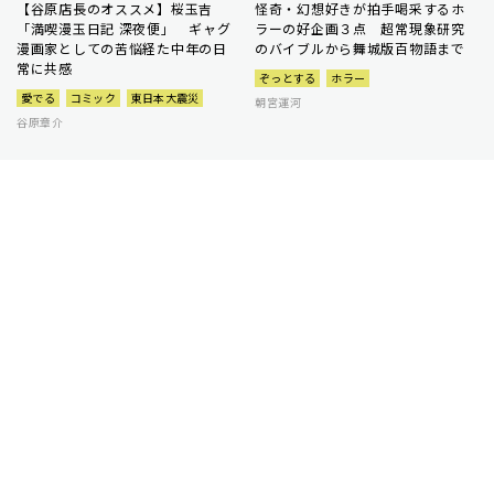
【谷原店長のオススメ】桜玉吉
怪奇・幻想好きが拍手喝采するホ
「満喫漫玉日記 深夜便」 ギャグ
ラーの好企画３点 超常現象研究
漫画家としての苦悩経た中年の日
のバイブルから舞城版百物語まで
常に共感
ぞっとする
ホラー
愛でる
コミック
東日本大震災
朝宮運河
谷原章介