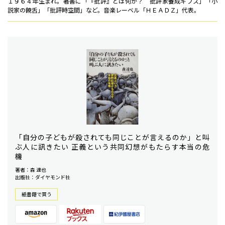
１９６４年生まれ。著書に「『批評』とは何か？ 批評家養成ギブス」「小
説家の饒舌」「批評時空間」など。音楽レーベル「ＨＥＡＤＺ」代表。
「自分の子どもが殺されても同じことが言えるのか」と叫
ぶ人に訊きたい 正義という共同幻想がもたらす本当の危
機
著者：森 達也
出版社：ダイヤモンド社
紙書籍で買う