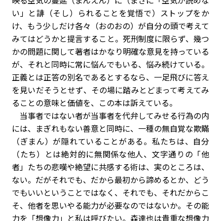
映る空気の蔓延（まんえん）に（まさに「空気が読めな
い」と誹（そし）られることを覚悟で）ストップをか
け、もう少しだけ各々（おのおの）が自分の頭で考えて
みてはどうかと提言すること。死刑制度に限らず、幾つ
かの問題に関して著者はかなり明確な意見を持っている
が、それと同時に常に悩んでもいる、悩み続けている。
正義とは正答の別名であるとするなら、一足飛びに答え
を見いだそうとせず、その場に踏みとどまって考えてみ
ることの意味と価値を、この本は訴えている。
当事者ではない者が当事者を代弁してみせる行為の内
には、まぎれもない善意と同時に、一種の無自覚な欺瞞
（ぎまん）が隠れていることがある。私たちは、自分
（たち）とは絶対的に無関係な他人、文字通りの「他
者」たちの悲嘆や絶望に共感する術は、実のところは、
ない。だがそれでも、だから最初から諦めるとか、どう
でもいいということではなく、それでも、それだからこ
そ、他者を思いやる能力が必要なのではないか。その能
力を「想像力」と私は呼びたい。森達也は貴重な想像力