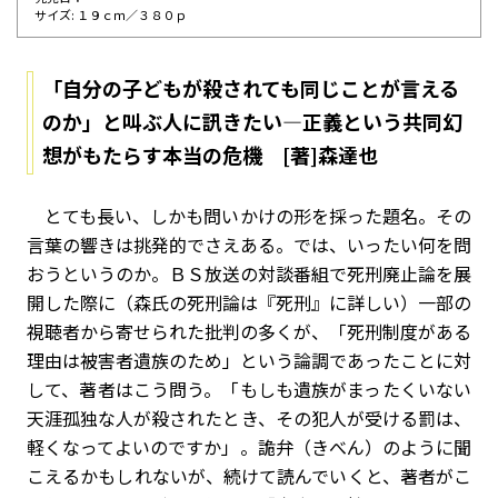
サイズ: １９ｃｍ／３８０ｐ
「自分の子どもが殺されても同じことが言える
のか」と叫ぶ人に訊きたい―正義という共同幻
想がもたらす本当の危機 [著]森達也
とても長い、しかも問いかけの形を採った題名。その
言葉の響きは挑発的でさえある。では、いったい何を問
おうというのか。ＢＳ放送の対談番組で死刑廃止論を展
開した際に（森氏の死刑論は『死刑』に詳しい）一部の
視聴者から寄せられた批判の多くが、「死刑制度がある
理由は被害者遺族のため」という論調であったことに対
して、著者はこう問う。「もしも遺族がまったくいない
天涯孤独な人が殺されたとき、その犯人が受ける罰は、
軽くなってよいのですか」。詭弁（きべん）のように聞
こえるかもしれないが、続けて読んでいくと、著者がこ