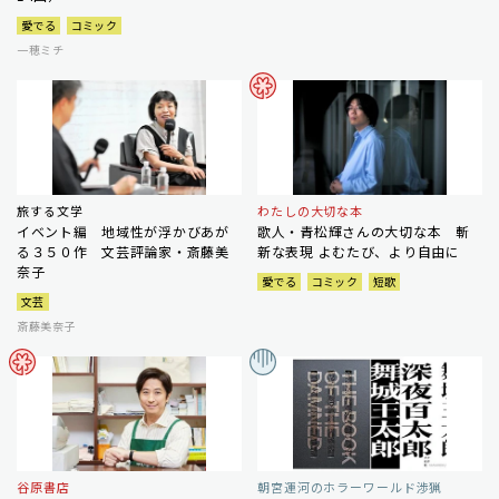
愛でる
コミック
一穂ミチ
旅する文学
わたしの大切な本
イベント編 地域性が浮かびあが
歌人・青松輝さんの大切な本 斬
る３５０作 文芸評論家・斎藤美
新な表現 よむたび、より自由に
奈子
愛でる
コミック
短歌
文芸
斎藤美奈子
谷原書店
朝宮運河のホラーワールド渉猟