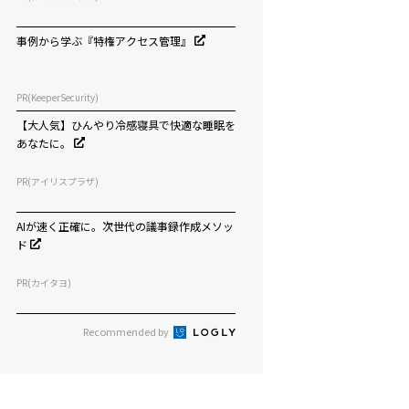
事例から学ぶ『特権アクセス管理』
PR(KeeperSecurity)
【大人気】ひんやり冷感寝具で快適な睡眠を
あなたに。
PR(アイリスプラザ)
AIが速く正確に。次世代の議事録作成メソッ
ド
PR(カイタヨ)
Recommended by