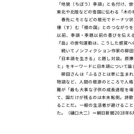
「地貌（ちぼう）季語」と名付け、俳
東北や北陸などの雪国に伝わる「木の
春先にモミなどの根元でドーナツ状
棲（す）む「根の国」とのつながりを
以前、季語・季題以前の喜びを伝え
『岳』の俳句運動は、こうした感覚へ
続いてノンフィクション作家の柳田
「日本語を生きる」と題し対談。原爆
と」をキーワードに日本語について論
柳田さんは「ふるさとは単に生まれ
物語など、人間の根源のところで人格
難が「最も大事な子供の成長過程を壊
て、国だけが残るのは本末転倒。詩歌
ることだ。一般の生活者が避けること
た。（樋口大二）＝朝日新聞2018年6