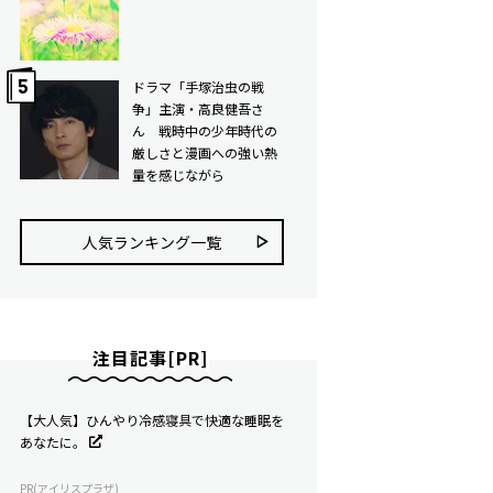
ドラマ「手塚治虫の戦
争」主演・高良健吾さ
ん 戦時中の少年時代の
厳しさと漫画への強い熱
量を感じながら
人気ランキング⼀覧
注目記事[PR]
【大人気】ひんやり冷感寝具で快適な睡眠を
あなたに。
PR(アイリスプラザ)