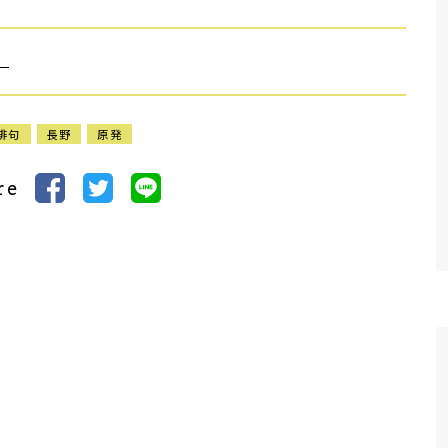
）
俳句
長野
原発
re