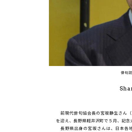
俳句
Sha
前現代俳句協会長の宮坂静生さん（
を迎え、長野県軽井沢町で５月、記念
長野県出身の宮坂さんは、日本各地