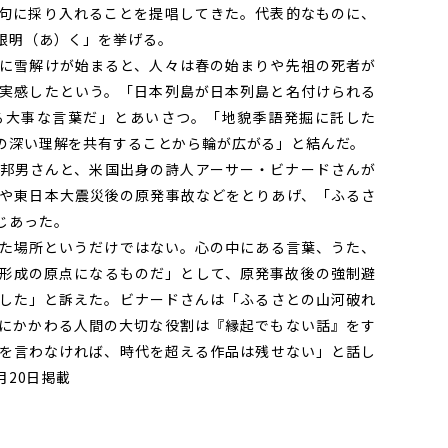
句に採り入れることを提唱してきた。代表的なものに、
根明（あ）く」を挙げる。
に雪解けが始まると、人々は春の始まりや先祖の死者が
実感したという。「日本列島が日本列島と名付けられる
る大事な言葉だ」とあいさつ。「地貌季語発掘に託した
の深い理解を共有することから輪が広がる」と結んだ。
邦男さんと、米国出身の詩人アーサー・ビナードさんが
や東日本大震災後の原発事故などをとりあげ、「ふるさ
じあった。
た場所というだけではない。心の中にある言葉、うた、
形成の原点になるものだ」として、原発事故後の強制避
した」と訴えた。ビナードさんは「ふるさとの山河破れ
にかかわる人間の大切な役割は『縁起でもない話』をす
を言わなければ、時代を超える作品は残せない」と話し
月20日掲載