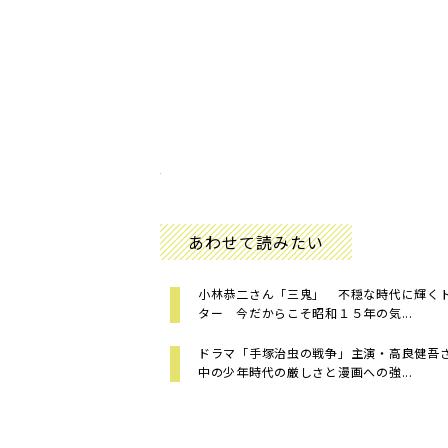
あわせて読みたい
小林恭二さん「三鬼」 不穏な時代に輝く
ター 今だからこそ昭和１５年の気...
ドラマ「手塚治虫の戦争」主演・高良健吾
中の少年時代の厳しさと漫画への強...