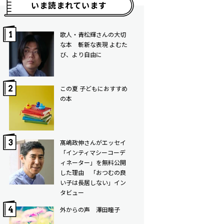
いま読まれています
歌人・青松輝さんの大切
な本 斬新な表現 よむた
び、より自由に
この夏 子どもにおすすめ
の本
髙嶋政伸さんがエッセイ
「インティマシーコーデ
ィネーター」を無料公開
した理由 「おつむの良
い子は長居しない」イン
タビュー
外からの声 澤田瞳子