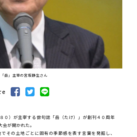
誌「岳」主宰の宮坂静生さん
re
８０）が主宰する俳句誌「岳（たけ）」が創刊４０周年
大会が開かれた。
でその土地ごとに固有の季節感を表す言葉を発掘し、