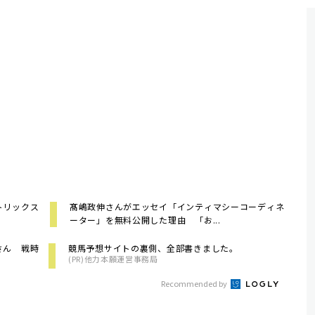
トリックス
髙嶋政伸さんがエッセイ「インティマシーコーディネ
ーター」を無料公開した理由 「お...
さん 戦時
競馬予想サイトの裏側、全部書きました。
(PR)他力本願運営事務局
Recommended by