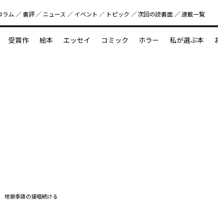
コラム
書評
ニュース
イベント
トピック
次回の読書⾯
連載一覧
好書好日
受賞作
絵本
エッセイ
コミック
ホラー
私が選ぶ本
？
えほん新定番
今めぐりたい児童文学の世界
図鑑の中の小宇宙
 地貌季語の提唱続ける