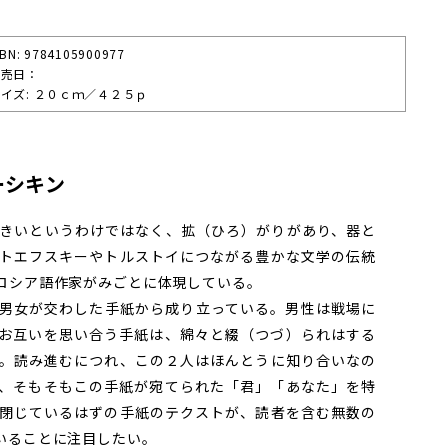
SBN: 9784105900977
発売⽇：
イズ: ２０ｃｍ／４２５ｐ
ーシキン
きいというわけではなく、拡（ひろ）がりがあり、器と
トエフスキーやトルストイにつながる豊かな文学の伝統
ロシア語作家がみごとに体現している。
男女が交わした手紙から成り立っている。男性は戦場に
お互いを思い合う手紙は、綿々と綴（つづ）られはする
。読み進むにつれ、この２人はほんとうに知り合いなの
、そもそもこの手紙が宛てられた「君」「あなた」を特
閉じているはずの手紙のテクストが、読者を含む無数の
いることに注目したい。