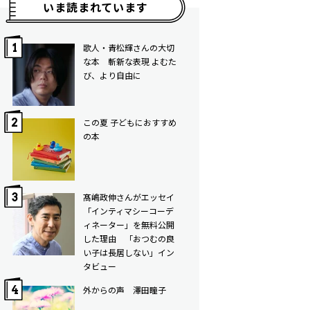
いま読まれています
歌人・青松輝さんの大切
な本 斬新な表現 よむた
び、より自由に
この夏 子どもにおすすめ
の本
髙嶋政伸さんがエッセイ
「インティマシーコーデ
ィネーター」を無料公開
した理由 「おつむの良
い子は長居しない」イン
タビュー
外からの声 澤田瞳子