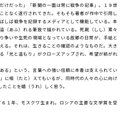
だけだった」「新聞の一面は常に戦争の記事」。１９世
ことなく遂行されてきた。そもそも著者が作中で引用し
ばしば戦争を記録するメディアとして機能している。本
溢（あふ）れる筆致で描かれている。死屍（しし）累々
り争いや生死の現場となっている故郷の日常が、手紙と
える。それは、生きることの確認のようなものだ。大き
る「光と温もり」がクローズアップされ、希望が紡がれ
ある」という、言葉への強い信頼に本書は支えられてい
」に喩（たと）えてもいるが、同時代の人々の心に向け
したことを嬉（うれ）しく思う。
６１年、モスクワ生まれ。ロシアの主要な文学賞を受