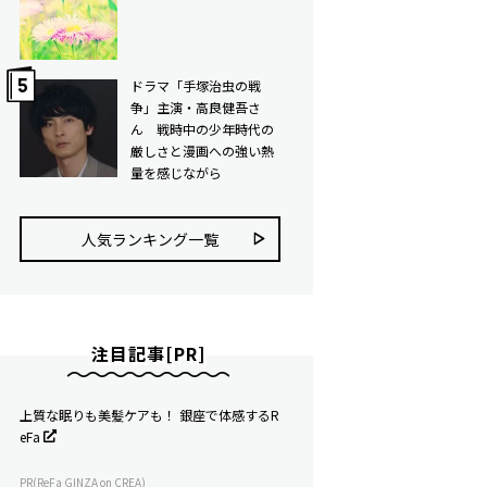
ドラマ「手塚治虫の戦
争」主演・高良健吾さ
ん 戦時中の少年時代の
厳しさと漫画への強い熱
量を感じながら
人気ランキング⼀覧
注目記事[PR]
上質な眠りも美髪ケアも！ 銀座で体感するR
eFa
PR(ReFa GINZA on CREA)