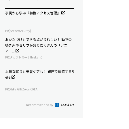
事例から学ぶ『特権アクセス管理』
PR(KeeperSecurity)
おかたづけもできる点がうれしい！ 動物の
鳴き声やセリフが盛りだくさんの「アニ
ア ...
PR(タカラトミー｜Hugkum)
上質な眠りも美髪ケアも！ 銀座で体感するR
eFa
PR(ReFa GINZA on CREA)
Recommended by