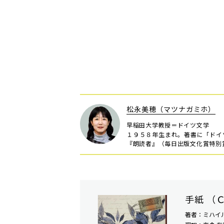
松永美穂（マツナガミホ）
早稲田大学教授＝ドイツ文学
１９５８年生まれ。著書に「ドイ
『朗読者』（毎日出版文化賞特別
手紙 （
著者：ミハイ