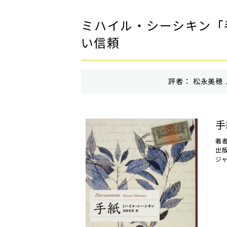
ミハイル・シーシキン「
い信頼
評者： 松永美穂 
手
著
出
ジ