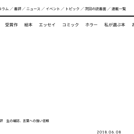
コラム
書評
ニュース
イベント
トピック
次回の読書⾯
連載一覧
好書好日
受賞作
絵本
エッセイ
コミック
ホラー
私が選ぶ本
？
えほん新定番
今めぐりたい児童文学の世界
図鑑の中の小宇宙
評 生の確認、言葉への強い信頼
2018.06.08