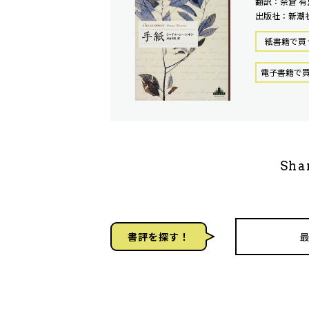
翻訳：奈倉 有
出版社：新潮
紙書籍で買
電⼦書籍で
Sha
書評を探す！