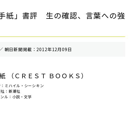
手紙」書評 生の確認、言葉への強
／ 朝⽇新聞掲載：2012年12月09日
紙 （ＣＲＥＳＴ ＢＯＯＫＳ）
者：ミハイル・シーシキン
版社：新潮社
ャンル：小説・文学