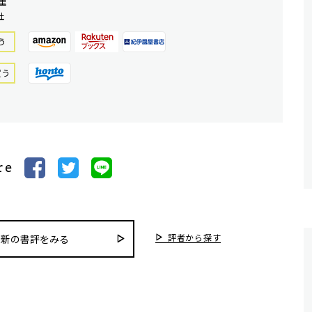
里
社
う
買う
re
評者から探す
最新の書評をみる