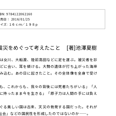
SBN: 9784122062160
売⽇： 2016/01/25
イズ: １６ｃｍ／１９８ｐ
震災をめぐって考えたこと [著]池澤夏樹
は女川、大船渡、陸前高田などに足を運ぶ。被災者を診
どに会い、耳を傾ける。大勢の遺体が打ち上がった海岸
み込む。あの日に起きたこと。その全体像を全身で受け
も、これからも、我々の背後には死者たちがいる」「人
に持ったまま今を生きる」「原子力は人間の手には負え
。
ぐる美しい国は古来、天災の勃発する国だった。それが
社会」などの国民性を形成したのではないのか——。