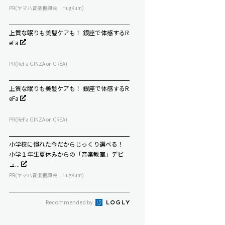
PR(ヤマハ音楽振興会｜HugKum)
上質な眠りも美髪ケアも！ 銀座で体感するR
eFa
PR(ReFa GINZA on CREA)
上質な眠りも美髪ケアも！ 銀座で体感するR
eFa
PR(ReFa GINZA on CREA)
小学校に慣れた今だからじっくり選べる！
小学１年生夏休みからの「音楽教室」デビ
ュ...
PR(ヤマハ音楽振興会｜HugKum)
Recommended by