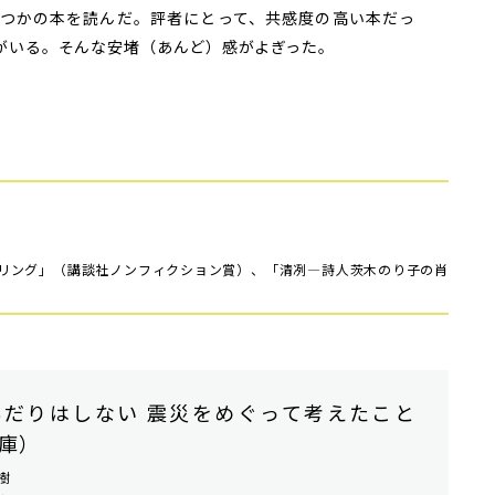
つかの本を読んだ。評者にとって、共感度の高い本だっ
がいる。そんな安堵（あんど）感がよぎった。
リング」（講談社ノンフィクション賞）、「清冽―詩人茨木のり子の肖
んだりはしない 震災をめぐって考えたこと
庫）
樹