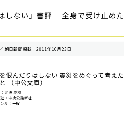
はしない」書評 全身で受け止めた
／ 朝⽇新聞掲載：2011年10月23日
を恨んだりはしない 震災をめぐって考えた
と （中公文庫）
者：池澤 夏樹
版社：中央公論新社
ャンル：一般