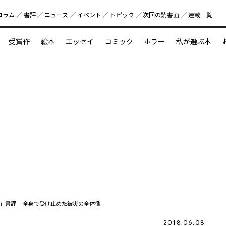
コラム
書評
ニュース
イベント
トピック
次回の読書⾯
連載一覧
好書好日
受賞作
絵本
エッセイ
コミック
ホラー
私が選ぶ本
？
えほん新定番
今めぐりたい児童文学の世界
図鑑の中の小宇宙
」書評 全身で受け止めた被災の全体像
2018.06.08