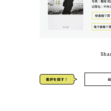
写真：鷲尾 和
出版社：中央
紙書籍で買
電⼦書籍で
Sha
書評を探す！