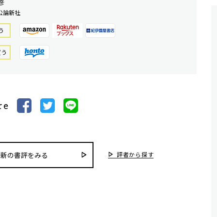
彦
公論新社
う
買う
re
評者から探す
最新の書評をみる