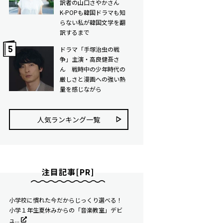
訳者の山口さやかさん
K-POPも韓国ドラマも知
らない私が韓国文学を翻
訳するまで
ドラマ「手塚治虫の戦
争」主演・高良健吾さ
ん 戦時中の少年時代の
厳しさと漫画への強い熱
量を感じながら
人気ランキング⼀覧
注目記事[PR]
小学校に慣れた今だからじっくり選べる！
小学１年生夏休みからの「音楽教室」デビ
ュ...