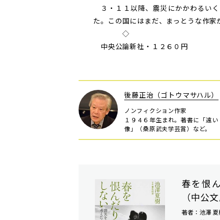
３・１１以降、震災にかかわるいく
た。この国にはまだ、まっとうな作家
◇
中央公論新社・１２６０円
後藤正治（ゴトウマサハル）
ノンフィクション作家
１９４６年生まれ。著書に「遠い
像」（桑原武夫学芸賞）など。
春を恨
（中公文
著者：池澤 夏