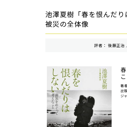
池澤夏樹「春を恨んだり
被災の全体像
評者： 後藤正治 
春
こ
著
出
ジ