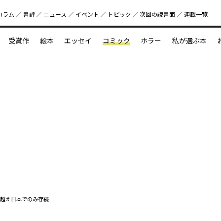
コラム
書評
ニュース
イベント
トピック
次回の読書⾯
連載一覧
好書好日
受賞作
絵本
エッセイ
コミック
ホラー
私が選ぶ本
？
えほん新定番
今めぐりたい児童文学の世界
図鑑の中の小宇宙
超え日本でのみ存続