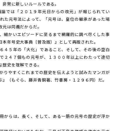
、非常に新しいルールである。
論では「２０１９年元日からの改元」が報じられてい
れた
元号
法によって、「
元号
は、皇位の継承があった場
改元は同義だからだ。
、細かいエピソードに至るまで網羅的に調べ尽くした事
日本年号史大事典〔普及版〕』として再版された。
６４５年の「大化」であること、そして、その後の空白
で２４７個もの
元号
が、１３００年以上にわたって途切
な歴史を理解できる。
かりやすくこれまでの歴史を伝えようと試みたマンガが
ぶ』（もぐら、藤井青銅著、竹書房・１２９６円）だ。
冊からは、長く、そして、ある一筋の
元号
の歴史が浮か