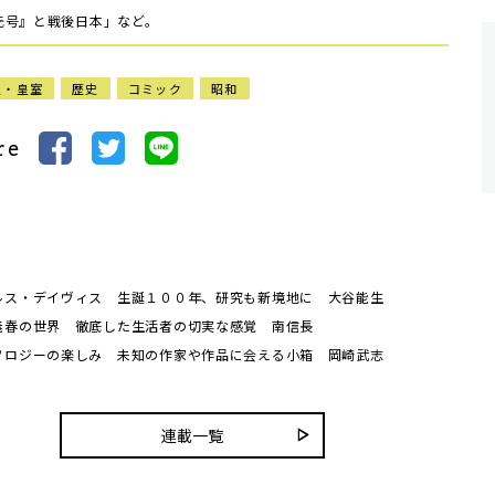
元号』と戦後日本」など。
皇・皇室
歴史
コミック
昭和
re
ルス・デイヴィス 生誕１００年、研究も新境地に 大谷能生
義春の世界 徹底した生活者の切実な感覚 南信長
ソロジーの楽しみ 未知の作家や作品に会える小箱 岡崎武志
連載一覧