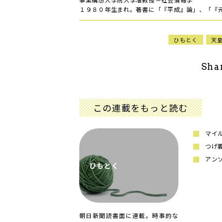
１９８０年生まれ。著書に「『平成』論」、「『
ひもとく
天
Sha
この連載をもっと読む
マイ
つげ
アン
ひもとく
朝日新聞読書面に連載。時事的な