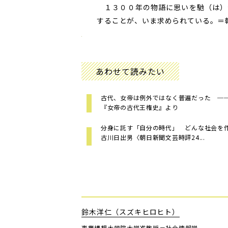
１３００年の物語に思いを馳（は）
することが、いま求められている。
＝
あわせて読みたい
古代、女帝は例外ではなく普遍だった ─
『女帝の古代王権史』より
分身に託す「自分の時代」 どんな社会
古川日出男〈朝日新聞文芸時評24...
鈴木洋仁（スズキヒロヒト）
事業構想大学院大学准教授＝社会情報学