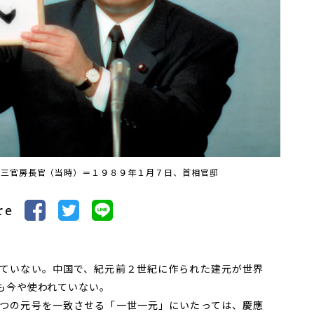
恵三官房長官（当時）＝１９８９年１月７日、首相官邸
re
ていない。中国で、紀元前２世紀に作られた建元が世界
も今や使われていない。
つの
元号
を一致させる「一世一元」にいたっては、慶應