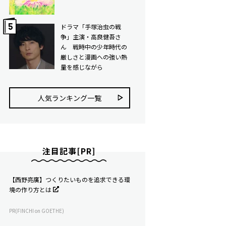
ドラマ「手塚治虫の戦
争」主演・高良健吾さ
ん 戦時中の少年時代の
厳しさと漫画への強い熱
量を感じながら
人気ランキング⼀覧
注目記事[PR]
【西野亮廣】つくりたいものを追求できる環
境の作り方とは
PR(FINCHI on GOETHE)