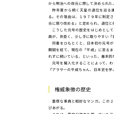
から明治への改元に際して決められた
昨年夏から続く天皇の退位を巡る議
る。その理由は、１９７９年に制定さ
合に限り改める」と定められ、退位と
こうした
元号
の歴史をはじめとして
典が、折良く、少し手に取りやすい『
同書をひもとくと、日本初の
元号
が
期間を経て、現在の「平成」に至るま
れずに続いている、といった、基本的
元号
を擬人化することによって、わ
『アラサーの平成ちゃん、日本史を学
権威象徴の歴史
重厚な事典と軽妙なマンガ。この２
びあがる。