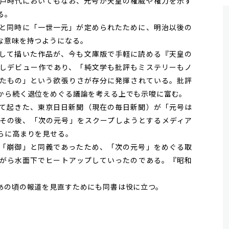
戸時代においてもなお、
元号
が天皇の権威や権力を示す
る。
と同時に「一世一元」が定められたために、明治以後の
な意味を持つようになる。
して描いた作品が、今も文庫版で手軽に読める『天皇の
しデビュー作であり、「純文学も批評もミステリーもノ
たもの」という欲張りさが存分に発揮されている。批評
から続く退位をめぐる議論を考える上でも示唆に富む。
て起きた、東京日日新聞（現在の毎日新聞）が「
元号
は
その後、「次の
元号
」をスクープしようとするメディア
らに高まりを見せる。
「崩御」と同義であったため、「次の
元号
」をめぐる取
がら水面下でヒートアップしていったのである。『昭和
。
あの頃の報道を見直すためにも同書は役に立つ。