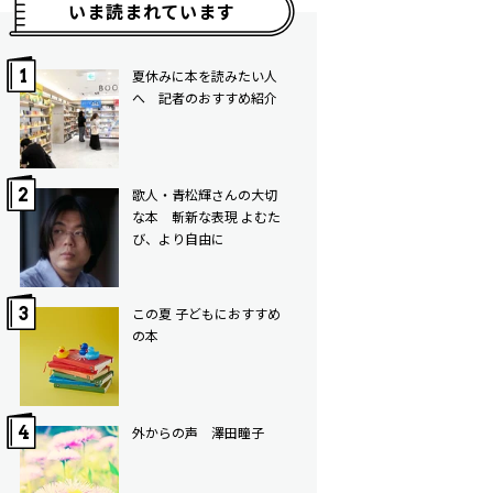
いま読まれています
夏休みに本を読みたい人
へ 記者のおすすめ紹介
歌人・青松輝さんの大切
な本 斬新な表現 よむた
び、より自由に
この夏 子どもにおすすめ
の本
外からの声 澤田瞳子