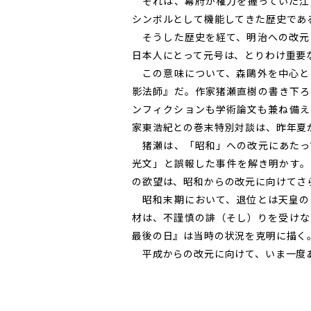
それは、幕府が権力を握っていた江
シンボルとして機能してきた歴史であ
そうした歴史を経て、明治への改元
日本人にとって
元号
は、とりわけ重要
この意味について、森鷗外を中心と
影法師』だ。作家猪瀬直樹の書き下ろ
ンフィクションも学術論文も兼ね備え
家東浩紀との巻末特別対談は、昨年夏
猪瀬は、「昭和」への改元にあたっ
光文」と誤報した事件を解き明かす。
の欲望は、昭和からの改元に向けてさ
昭和末期において、退位とは天皇の
材は、不謹慎の誹（そし）りを受けな
最後の日』は当時の状況を克明に描く
平成からの改元に向けて、いま一度