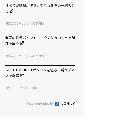
すべてが絶景、収益も得られるその仕組みと
は
PR(COCO VILLA on GOETHE)
全国の絶景ポイントにサウナ付きのシェア別
荘を展開
PR(COCO VILLA on GOETHE)
GOETHEとFINCHIがタッグを組み、新メディ
アを創設
PR(FINCHI on GOETHE)
Recommended by