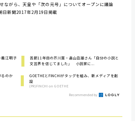
せながら、天皇や「次の
元号
」についてオープンに議論
朝日新聞2017年2月19日掲載
─義江明子
苦節11年目の芥川賞・畠山丑雄さん「自分の小説と
文芸界を信じてました」 小説家に...
を作るのか
GOETHEとFINCHIがタッグを組み、新メディアを創
設
(PR)FINCHI on GOETHE
Recommended by