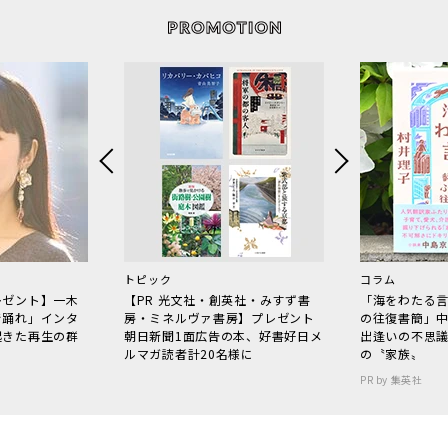
トピック
コラム
レゼント】一木
【PR 光文社・創英社・みすず書
「海をわたる
で踊れ」インタ
房・ミネルヴァ書房】プレゼント
の往復書簡」
起きた再生の群
朝日新聞1面広告の本、好書好日メ
出逢いの不思
ルマガ読者計20名様に
の〝家族〟
PR by 集英社