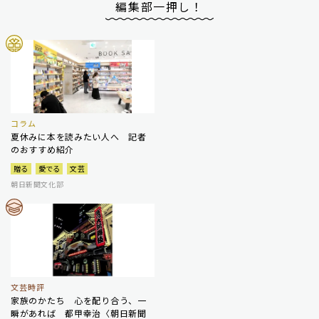
編集部一押し！
コラム
夏休みに本を読みたい人へ 記者
のおすすめ紹介
贈る
愛でる
文芸
朝日新聞文化部
文芸時評
家族のかたち 心を配り合う、一
瞬があれば 都甲幸治〈朝日新聞