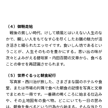
（４）御馳走帖
戦後の貧しい時代、けして順風とはいえない人生のな
かで、親しい人をもてなす心を尽くしたお膳の魅力が活
き活きと綴られたエッセイです。食いしん坊であるとい
うことが、人生そのものを豊かにする。思い出の味が
次々とよみがえる健啖家・内田百間の文章から、食べる
ことの幸せを再認識させられます。
（５）世界ぐるっと朝食紀行
写真家・西川治が旅した、さまざまな国のホテルや食
堂、または市場の片隅で食べた朝食の記憶を写真と文章
でまとめた一冊です。一番鶏の鳴くころに始まる仕込み
や、その土地固有の食べ物。どこにいても一日の営み
は、朝食を食べるという行為から始まる。そんな当たり