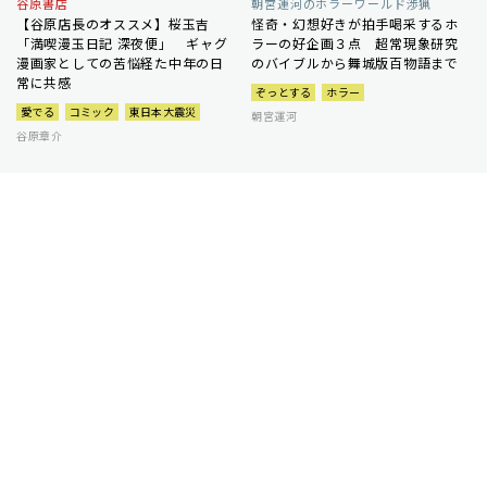
谷原書店
朝宮運河のホラーワールド渉猟
【谷原店長のオススメ】桜玉吉
怪奇・幻想好きが拍手喝采するホ
「満喫漫玉日記 深夜便」 ギャグ
ラーの好企画３点 超常現象研究
漫画家としての苦悩経た中年の日
のバイブルから舞城版百物語まで
常に共感
ぞっとする
ホラー
愛でる
コミック
東日本大震災
朝宮運河
谷原章介