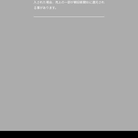
入された場合、売上の一部が朝日新聞社に還元され
る事があります。