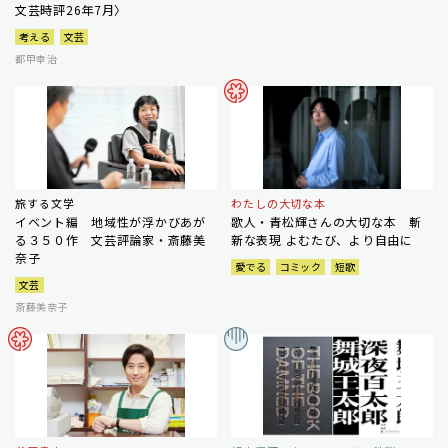
文芸時評26年7月〉
考える
文芸
都甲幸治
旅する文学
わたしの大切な本
イベント編 地域性が浮かびあが
歌人・青松輝さんの大切な本 斬
る３５０作 文芸評論家・斎藤美
新な表現 よむたび、より自由に
奈子
愛でる
コミック
短歌
文芸
斎藤美奈子