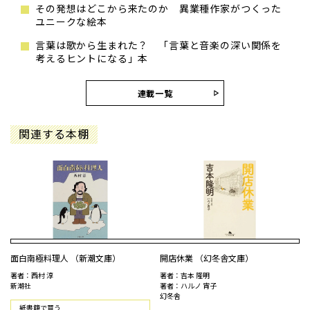
その発想はどこから来たのか 異業種作家がつくった
ユニークな絵本
言葉は歌から生まれた？ 「言葉と音楽の深い関係を
考えるヒントになる」本
連載一覧
関連する本棚
面白南極料理人 （新潮文庫）
開店休業 （幻冬舎文庫）
著者：西村 淳
著者：吉本 隆明
新潮社
著者：ハルノ 宵子
幻冬舎
紙書籍で買う