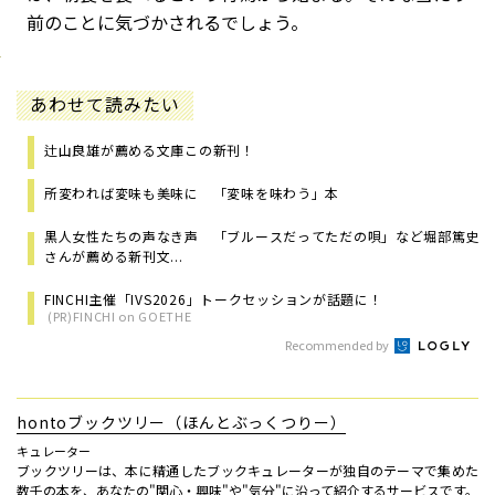
前のことに気づかされるでしょう。
あわせて読みたい
辻山良雄が薦める文庫この新刊！
所変われば変味も美味に 「変味を味わう」本
黒人女性たちの声なき声 「ブルースだってただの唄」など堀部篤史
さんが薦める新刊文...
FINCHI主催「IVS2026」トークセッションが話題に！
(PR)FINCHI on GOETHE
Recommended by
hontoブックツリー（ほんとぶっくつりー）
キュレーター
ブックツリーは、本に精通したブックキュレーターが独自のテーマで集めた
数千の本を、あなたの"関心・興味"や"気分"に沿って紹介するサービスです。