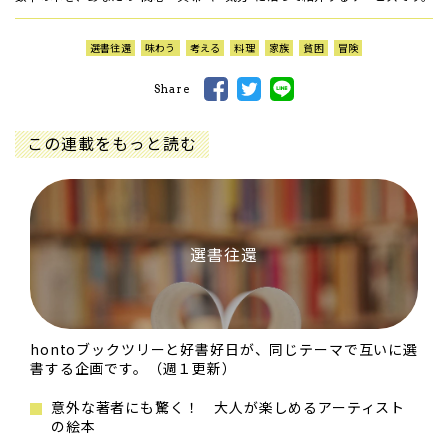
選書往還
味わう
考える
料理
家族
貧困
冒険
Share
この連載をもっと読む
選書往還
hontoブックツリーと好書好日が、同じテーマで互いに選
書する企画です。（週１更新）
意外な著者にも驚く！ 大人が楽しめるアーティスト
の絵本