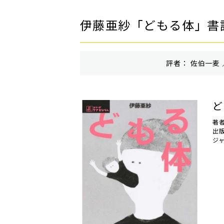
伊藤亜紗「どもる体」書
評者： 佐伯一麦 
ど
著
出
ジ