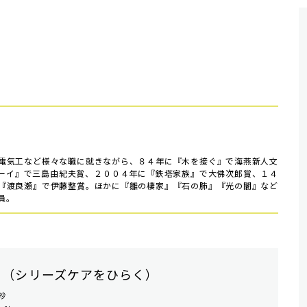
電気工など様々な職に就きながら、８４年に『木を接ぐ』で海燕新人文
ーイ』で三島由紀夫賞、２００４年に『鉄塔家族』で大佛次郎賞、１４
『渡良瀬』で伊藤整賞。ほかに『雛の棲家』『石の肺』『光の闇』など
員。
 （シリーズケアをひらく）
紗