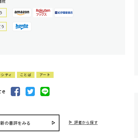
書院
う
買う
ーシティ
ことば
アート
re
評者から探す
最新の書評をみる