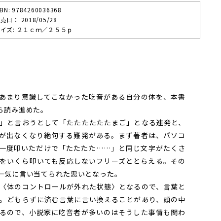
SBN: 9784260036368
売⽇： 2018/05/28
イズ: ２１ｃｍ／２５５ｐ
あまり意識してこなかった吃音がある自分の体を、本書
ら読み進めた。
」と言おうとして「たたたたたたまご」となる連発と、
が出なくなり絶句する難発がある。まず著者は、パソコ
一度叩いただけで「たたたた……」と同じ文字がたくさ
をいくら叩いても反応しないフリーズととらえる。その
一気に言い当てられた思いとなった。
〈体のコントロールが外れた状態〉となるので、言葉と
。どもらずに済む言葉に言い換えることがあり、頭の中
るので、小説家に吃音者が多いのはそうした事情も関わ