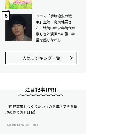
ドラマ「手塚治虫の戦
争」主演・高良健吾さ
ん 戦時中の少年時代の
厳しさと漫画への強い熱
量を感じながら
人気ランキング⼀覧
注目記事[PR]
【西野亮廣】つくりたいものを追求できる環
境の作り方とは
PR(FINCHI on GOETHE)