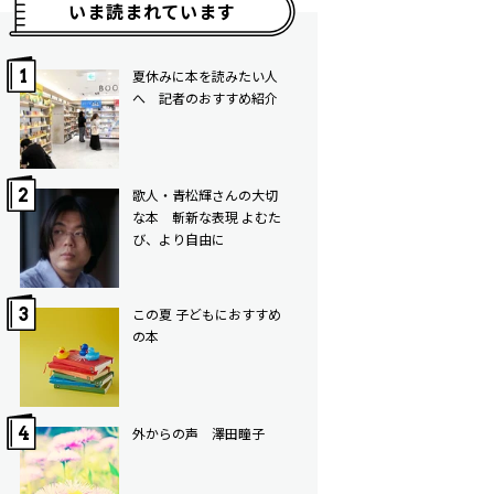
いま読まれています
夏休みに本を読みたい人
へ 記者のおすすめ紹介
歌人・青松輝さんの大切
な本 斬新な表現 よむた
び、より自由に
この夏 子どもにおすすめ
の本
外からの声 澤田瞳子