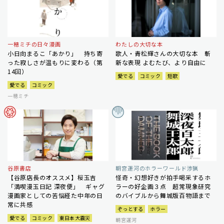
一穂ミチの日々漫画
わたしの大切な本
小日向まるこ「あかり」 持ち寄
歌人・青松輝さんの大切な本 斬
った寂しさが温もりに変わる（第
新な表現 よむたび、より自由に
14回）
愛でる
コミック
短歌
愛でる
コミック
一穂ミチ
谷原書店
朝宮運河のホラーワールド渉猟
【谷原店長のオススメ】桜玉吉
怪奇・幻想好きが拍手喝采するホ
「満喫漫玉日記 深夜便」 ギャグ
ラーの好企画３点 超常現象研究
漫画家としての苦悩経た中年の日
のバイブルから舞城版百物語まで
常に共感
ぞっとする
ホラー
愛でる
コミック
東日本大震災
朝宮運河