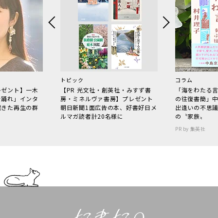
トピック
コラム
レゼント】一木
【PR 光文社・創英社・みすず書
「海をわたる
で踊れ」インタ
房・ミネルヴァ書房】プレゼント
の往復書簡」
起きた再生の群
朝日新聞1面広告の本、好書好日メ
出逢いの不思
ルマガ読者計20名様に
の〝家族〟
PR by 集英社