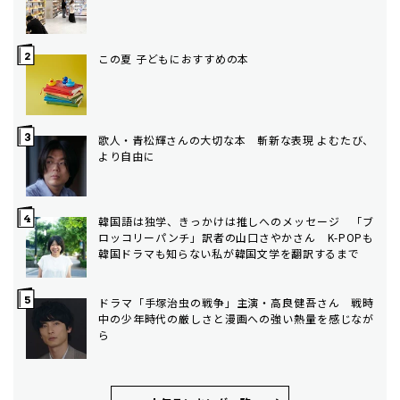
この夏 子どもにおすすめの本
歌人・青松輝さんの大切な本 斬新な表現 よむたび、
より自由に
韓国語は独学、きっかけは推しへのメッセージ 「ブ
ロッコリーパンチ」訳者の山口さやかさん K-POPも
韓国ドラマも知らない私が韓国文学を翻訳するまで
ドラマ「手塚治虫の戦争」主演・高良健吾さん 戦時
中の少年時代の厳しさと漫画への強い熱量を感じなが
ら