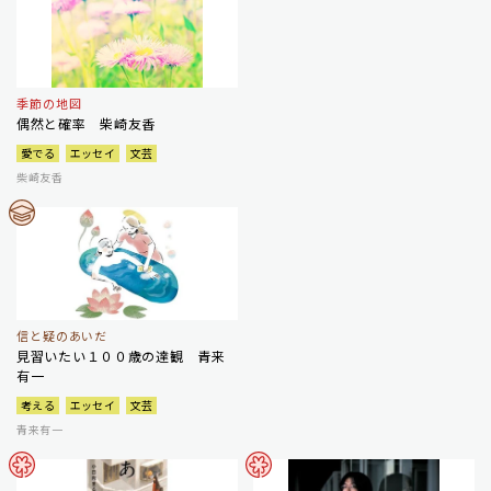
季節の地図
偶然と確率 柴崎友香
愛でる
エッセイ
文芸
柴崎友香
信と疑のあいだ
見習いたい１００歳の達観 青来
有一
考える
エッセイ
文芸
青来有一