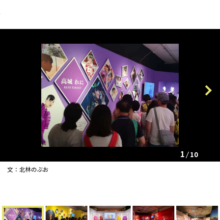
Previous
Next
1
10
文：北林のぶお