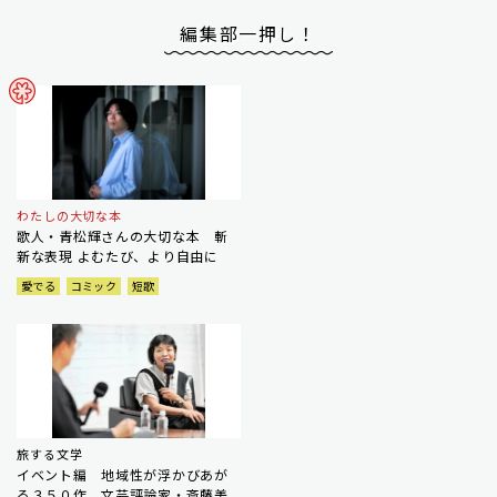
編集部一押し！
わたしの大切な本
歌人・青松輝さんの大切な本 斬
新な表現 よむたび、より自由に
愛でる
コミック
短歌
旅する文学
イベント編 地域性が浮かびあが
る３５０作 文芸評論家・斎藤美