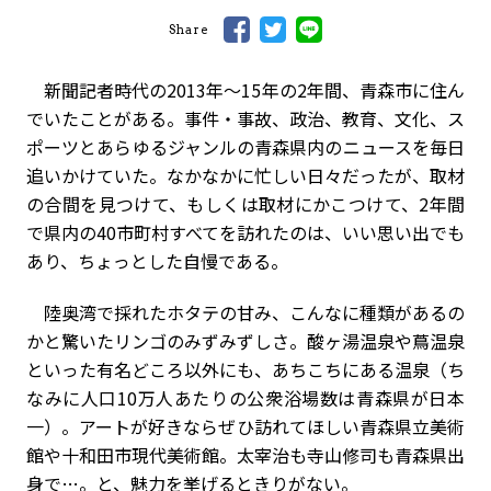
Share
新聞記者時代の2013年〜15年の2年間、青森市に住ん
でいたことがある。事件・事故、政治、教育、文化、ス
ポーツとあらゆるジャンルの青森県内のニュースを毎日
追いかけていた。なかなかに忙しい日々だったが、取材
の合間を見つけて、もしくは取材にかこつけて、2年間
で県内の40市町村すべてを訪れたのは、いい思い出でも
あり、ちょっとした自慢である。
陸奥湾で採れたホタテの甘み、こんなに種類があるの
かと驚いたリンゴのみずみずしさ。酸ヶ湯温泉や蔦温泉
といった有名どころ以外にも、あちこちにある温泉（ち
なみに人口10万人あたりの公衆浴場数は青森県が日本
一）。アートが好きならぜひ訪れてほしい青森県立美術
館や十和田市現代美術館。太宰治も寺山修司も青森県出
身で…。と、魅力を挙げるときりがない。