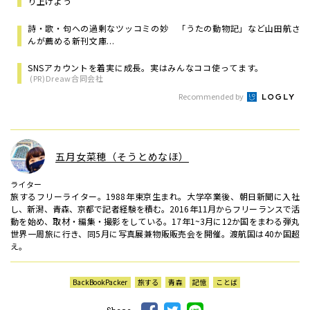
り上げよう
詩・歌・句への過剰なツッコミの妙 「うたの動物記」など山田航さ
んが薦める新刊文庫...
SNSアカウントを着実に成長。実はみんなココ使ってます。
(PR)Dreaw合同会社
Recommended by
五月女菜穂（そうとめなほ）
ライター
旅するフリーライター。1988年東京生まれ。大学卒業後、朝日新聞に入社
し、新潟、青森、京都で記者経験を積む。2016年11月からフリーランスで活
動を始め、取材・編集・撮影をしている。17年1~3月に12か国をまわる弾丸
世界一周旅に行き、同5月に写真展兼物販販売会を開催。渡航国は40か国超
え。
BackBookPacker
旅する
青森
記憶
ことば