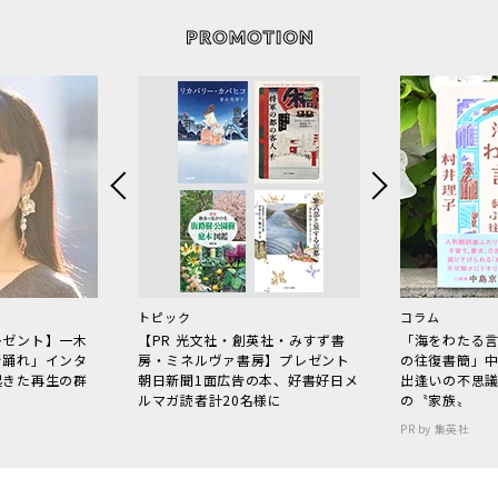
トピック
コラム
レゼント】一木
【PR 光文社・創英社・みすず書
「海をわたる
で踊れ」インタ
房・ミネルヴァ書房】プレゼント
の往復書簡」
起きた再生の群
朝日新聞1面広告の本、好書好日メ
出逢いの不思
ルマガ読者計20名様に
の〝家族〟
PR by 集英社