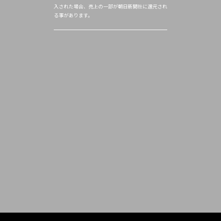
入された場合、売上の一部が朝日新聞社に還元され
る事があります。