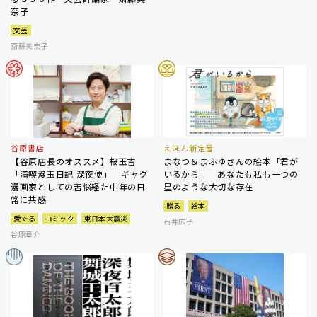
奈子
文芸
斎藤美奈子
谷原書店
えほん新定番
【谷原店長のオススメ】桜玉吉
まなつ＆まふゆさんの絵本「君が
「満喫漫玉日記 深夜便」 ギャグ
いるから」 あなたも私も一つの
漫画家としての苦悩経た中年の日
星のような大切な存在
常に共感
贈る
絵本
愛でる
コミック
東日本大震災
石井広子
谷原章介