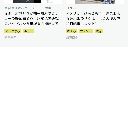
朝宮運河のホラーワールド渉猟
コラム
怪奇・幻想好きが拍手喝采するホ
アメリカ・政治と戦争 さまよえ
ラーの好企画３点 超常現象研究
る超大国のゆくえ 【じんぶん堂
のバイブルから舞城版百物語まで
注目記事セレクト】
ぞっとする
ホラー
考える
アメリカ
政治
朝宮運河
加賀直樹