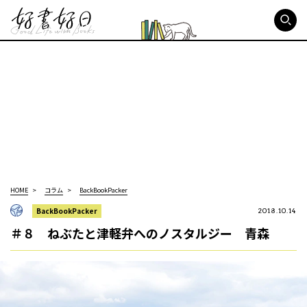
好書好日
HOME
コラム
BackBookPacker
BackBookPacker
2018.10.14
＃８ ねぶたと津軽弁へのノスタルジー 青森