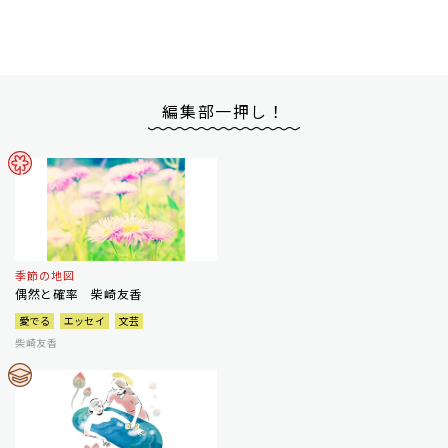
編集部一押し！
季節の地図
偶然と確率 柴崎友香
愛でる
エッセイ
文芸
柴崎友香