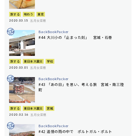
旅する
味わう
東京
五月女菜穂
2020.03.15
BackBookPacker
#44 大川小の「止まった刻」 宮城・石巻
旅する
東日本大震災
学校
五月女菜穂
2020.03.01
BackBookPacker
#43 「あの日」を思い、考える旅 宮城・南三陸
町
旅する
東日本大震災
宮城
五月女菜穂
2020.02.16
BackBookPacker
#42 追憶の雨の中で ポルトガル・ポルト