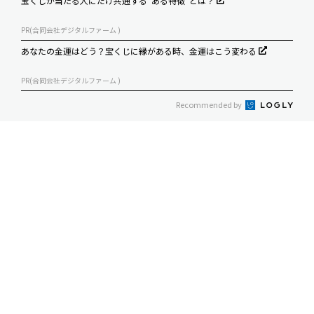
宝くじが当たる人にだけ共通する“ある特徴”とは？
PR(合同会社デジタルファーム )
あなたの金運はどう？宝くじに縁がある時、金運はこう変わる
PR(合同会社デジタルファーム )
Recommended by