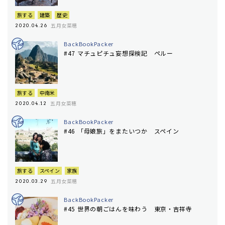
旅する
建築
歴史
五月女菜穂
2020.04.26
BackBookPacker
#47 マチュピチュ妄想探検記 ペルー
旅する
中南米
五月女菜穂
2020.04.12
BackBookPacker
#46 「母娘旅」をまたいつか スペイン
旅する
スペイン
家族
五月女菜穂
2020.03.29
BackBookPacker
#45 世界の朝ごはんを味わう 東京・吉祥寺