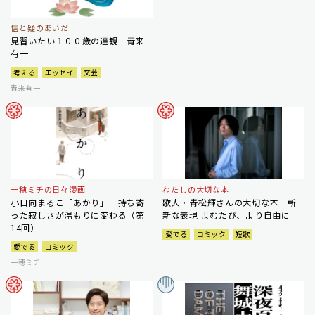
信と疑のあいだ
見習いたい１００歳の達観 青来
有一
考える
エッセイ
文芸
青来有一
一穂ミチの日々漫画
わたしの大切な本
小日向まるこ「あかり」 持ち寄
歌人・青松輝さんの大切な本 斬
った寂しさが温もりに変わる（第
新な表現 よむたび、より自由に
14回）
愛でる
コミック
短歌
愛でる
コミック
一穂ミチ