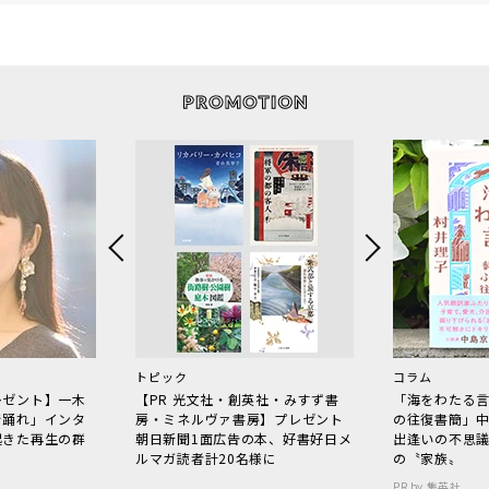
トピック
コラム
レゼント】一木
【PR 光文社・創英社・みすず書
「海をわたる
で踊れ」インタ
房・ミネルヴァ書房】プレゼント
の往復書簡」
起きた再生の群
朝日新聞1面広告の本、好書好日メ
出逢いの不思
ルマガ読者計20名様に
の〝家族〟
PR by 集英社