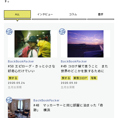
す。
ALL
インタビュー
コラム
書評
BackBookPacker
BackBookPacker
#50 エピローグ・きっと小さな
#49 コロナ禍で思うこと また
好奇心だけでいい
世界のどこかを旅するために
旅する
旅する
新型コロナ
写真
2020.05.24
2020.05.10
五月女菜穂
五月女菜穂
BackBookPacker
#48 マッカーサーと同じ部屋に泊まった「奇
跡」 横浜