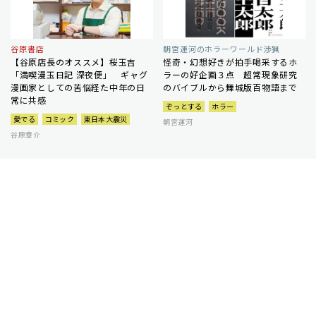
谷原書店
朝宮運河のホラーワールド渉猟
【谷原店長のオススメ】桜玉吉
怪奇・幻想好きが拍手喝采するホ
「満喫漫玉日記 深夜便」 ギャグ
ラーの好企画３点 超常現象研究
漫画家としての苦悩経た中年の日
のバイブルから舞城版百物語まで
常に共感
ぞっとする
ホラー
愛でる
コミック
東日本大震災
朝宮運河
谷原章介