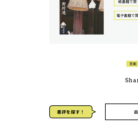
紙書籍で買
電⼦書籍で
芸能
Sha
書評を探す！