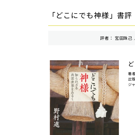
「どこにでも神様」書評
評者： 宮田珠己 
ど
著者
出
ジ