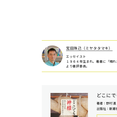
宮田珠己（ミヤタタマキ）
エッセイスト
１９６４年生まれ。著書に「晴れ
より書評委員。
どこにで
著者：野村 進
出版社：新潮