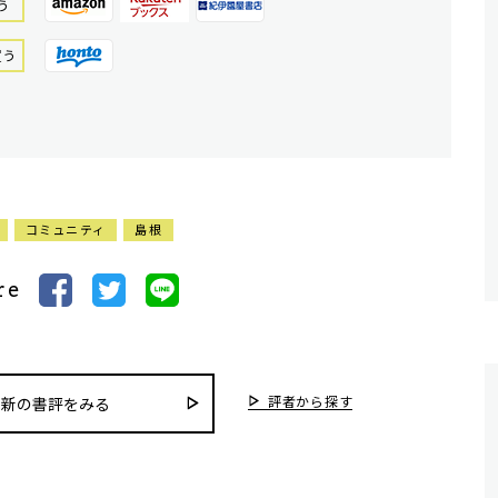
う
買う
コミュニティ
島根
re
評者から探す
最新の書評をみる