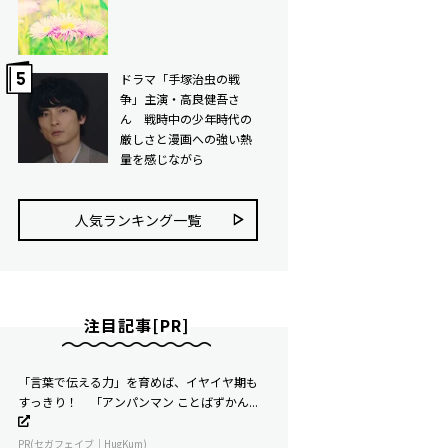
ドラマ「手塚治虫の戦
争」主演・高良健吾さ
ん 戦時中の少年時代の
厳しさと漫画への強い熱
量を感じながら
人気ランキング⼀覧
注目記事[PR]
「言葉で伝える力」を育めば、イヤイヤ期も
すっきり！ 「アンパンマン ことばずかん...
PR(セガフェイブ｜HugKum)