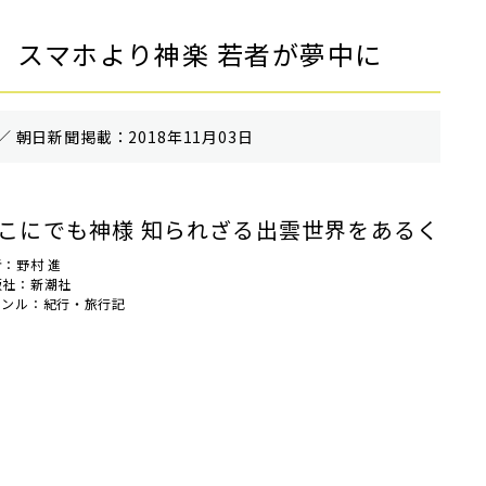
 スマホより神楽 若者が夢中に
／ 朝⽇新聞掲載：2018年11月03日
こにでも神様 知られざる出雲世界をあるく
：野村 進
版社：新潮社
ャンル：紀行・旅行記