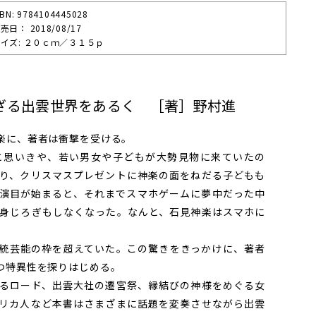
SBN: 9784104445028
売⽇： 2018/08/17
イズ: ２０ｃｍ／３１５ｐ
ざる出雲世界をあるく ［著］野村進
楽に、著者は衝撃を受ける。
思いきや、若い男女や子どもが大勢見物に来ていたの
り、クリスマスプレゼントに神楽の面をねだる子どもも
演目が始まると、それまでスマホゲームに夢中だった中
身じろぎもしなくなった。なんと、石見神楽はスマホに
統芸能の枠を超えていた。この驚きをきっかけに、著者
つ特異性を探りはじめる。
るロード、出雲大社の遷宮祭、縁結びの神様をめぐる女
リカ人など本書はさまざまに話題を変奏させながら出雲