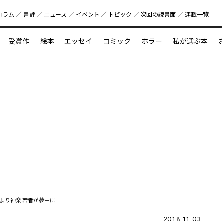
コラム
書評
ニュース
イベント
トピック
次回の読書⾯
連載一覧
好書好日
受賞作
絵本
エッセイ
コミック
ホラー
私が選ぶ本
？
えほん新定番
今めぐりたい児童文学の世界
図鑑の中の小宇宙
より神楽 若者が夢中に
2018.11.03