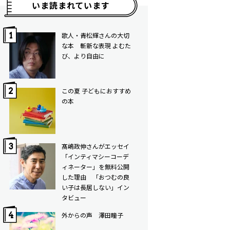
いま読まれています
歌人・青松輝さんの大切
な本 斬新な表現 よむた
び、より自由に
この夏 子どもにおすすめ
の本
髙嶋政伸さんがエッセイ
「インティマシーコーデ
ィネーター」を無料公開
した理由 「おつむの良
い子は長居しない」イン
タビュー
外からの声 澤田瞳子