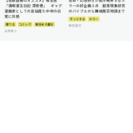
【谷原店長のオススメ】桜玉吉
怪奇・幻想好きが拍手喝采するホ
「満喫漫玉日記 深夜便」 ギャグ
ラーの好企画３点 超常現象研究
漫画家としての苦悩経た中年の日
のバイブルから舞城版百物語まで
常に共感
ぞっとする
ホラー
愛でる
コミック
東日本大震災
朝宮運河
谷原章介