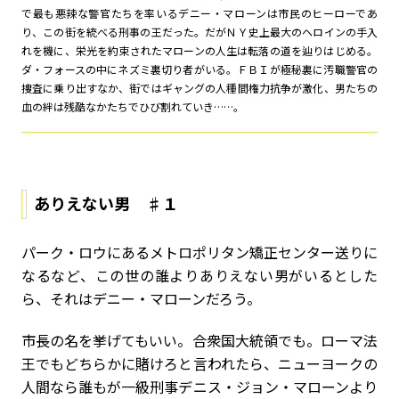
で最も悪辣な警官たちを率いるデニー・マローンは市民のヒーローであ
り、この街を統べる刑事の王だった。だがＮＹ史上最大のヘロインの手入
れを機に、栄光を約束されたマローンの人生は転落の道を辿りはじめる。
ダ・フォースの中にネズミ――裏切り者がいる。ＦＢＩが極秘裏に汚職警官の
捜査に乗り出すなか、街ではギャングの人種間権力抗争が激化、男たちの
血の絆は残酷なかたちでひび割れていき……。
ありえない男 ♯１
パーク・ロウにあるメトロポリタン矯正センター送りに
なるなど、この世の誰よりありえない男がいるとした
ら、それはデニー・マローンだろう。
市長の名を挙げてもいい。合衆国大統領でも。ローマ法
王でも――どちらかに賭けろと言われたら、ニューヨークの
人間なら誰もが一級刑事デニス・ジョン・マローンより