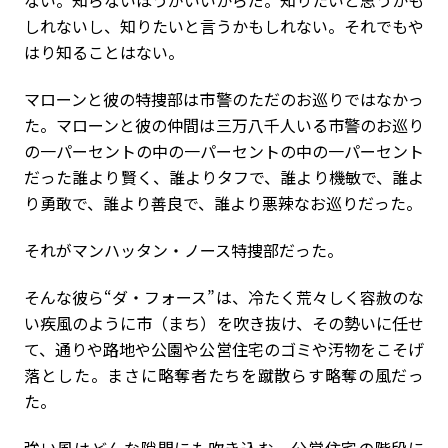
ない。知らないほうがいいからだ。知りたいと思うかも
しれないし、知りたいと言うかもしれない。それでもや
はり知ることはない。
マローンと彼の特捜部は市警のただのお巡りではなかっ
た。マローンと彼の仲間は三万八千人いる市警のお巡り
の一パーセントの中の一パーセントの中の一パーセント
だった――誰より賢く、誰よりタフで、誰より機敏で、誰よ
り勇敢で、誰より善良で、誰より悪辣なお巡りだった。
それがマンハッタン・ノース特捜部だった。
そんな彼ら“ダ・フォース”は、冷たく荒々しく容赦のな
い疾風のように市（まち）を吹き抜け、その勢いに任せ
て、通りや路地や公園や公営住宅のゴミや汚物をこそげ
落とした。まさに略奪者たちを蹴散らす略奪の風だっ
た。