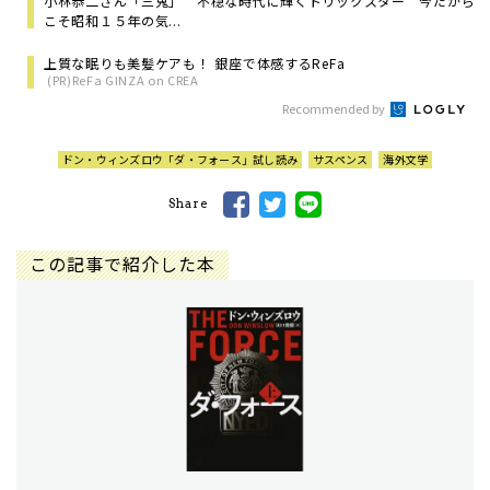
小林恭二さん「三鬼」 不穏な時代に輝くトリックスター 今だから
こそ昭和１５年の気...
上質な眠りも美髪ケアも！ 銀座で体感するReFa
(PR)ReFa GINZA on CREA
Recommended by
ドン・ウィンズロウ「ダ・フォース」試し読み
サスペンス
海外文学
Share
この記事で紹介した本