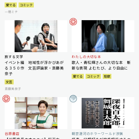
愛でる
コミック
一穂ミチ
旅する文学
わたしの大切な本
イベント編 地域性が浮かびあが
歌人・青松輝さんの大切な本 斬
る３５０作 文芸評論家・斎藤美
新な表現 よむたび、より自由に
奈子
愛でる
コミック
短歌
文芸
斎藤美奈子
谷原書店
朝宮運河のホラーワールド渉猟