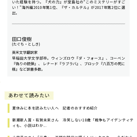
いた経験を持つ。『犬の力』が宝島社の“このミステリーがすご
い！”海外編2010年第1位、『ザ・カルテル』が2017年第2位に選
出。
田口俊樹
(たぐち・としき)
英米文学翻訳家
早稲田大学文学部卒。ウィンズロウ『ダ・フォース』、コーベン
『偽りの銃弾』、 レナード『ラブラバ』、ブロック『八百万の死に
様』など訳書多数。
あわせて読みたい
夏休みに本を読みたい人へ 記者のおすすめ紹介
新潮新人賞・有賀未来さん 冷笑しない18歳「戦争もアイデンティテ
ィも、小説はわか...