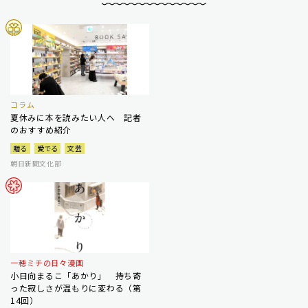
コラム
夏休みに本を読みたい人へ 記者
のおすすめ紹介
贈る
愛でる
文芸
朝日新聞文化部
一穂ミチの日々漫画
小日向まるこ「あかり」 持ち寄
った寂しさが温もりに変わる（第
14回）