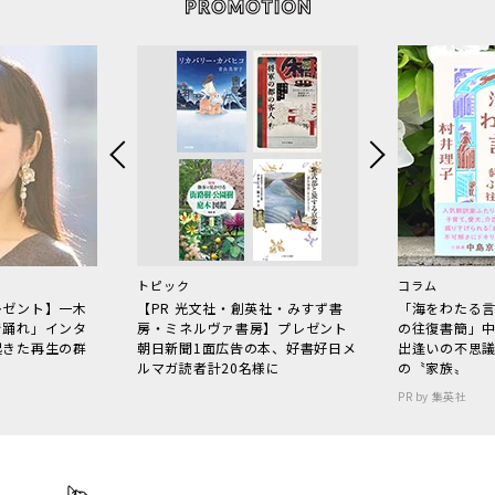
トピック
コラム
レゼント】一木
【PR 光文社・創英社・みすず書
「海をわたる
で踊れ」インタ
房・ミネルヴァ書房】プレゼント
の往復書簡」
起きた再生の群
朝日新聞1面広告の本、好書好日メ
出逢いの不思
ルマガ読者計20名様に
の〝家族〟
PR by 集英社