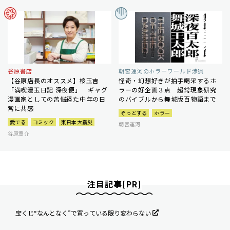
谷原書店
朝宮運河のホラーワールド渉猟
【谷原店長のオススメ】桜玉吉
怪奇・幻想好きが拍手喝采するホ
「満喫漫玉日記 深夜便」 ギャグ
ラーの好企画３点 超常現象研究
漫画家としての苦悩経た中年の日
のバイブルから舞城版百物語まで
常に共感
ぞっとする
ホラー
愛でる
コミック
東日本大震災
朝宮運河
谷原章介
注目記事[PR]
宝くじ“なんとなく”で買っている限り変わらない