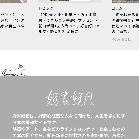
トピック
コラム
レゼント】一木
【PR 光文社・創英社・みすず書
「海をわたる
で踊れ」インタ
房・ミネルヴァ書房】プレゼント
の往復書簡」
起きた再生の群
朝日新聞1面広告の本、好書好日メ
出逢いの不思
ルマガ読者計20名様に
の〝家族〟
PR by 集英社
好書好日は、好奇心旺盛な人々に向けた、人生を豊かにす
る本の情報サイトです。
映画やアート、食などのライフ＆カルチャーを楽しむため
の本の紹介から、朝日新聞に掲載された書評まで、あなた