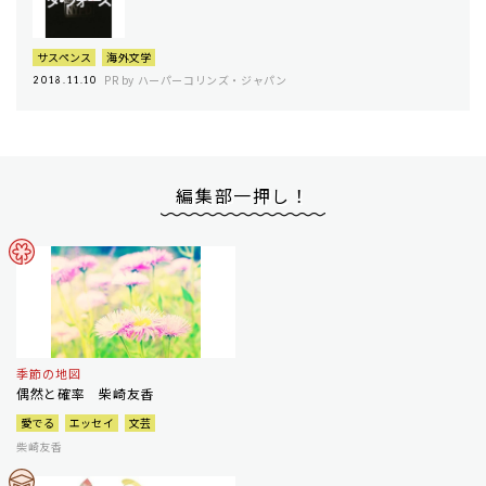
サスペンス
海外文学
PR by ハーパーコリンズ・ジャパン
2018.11.10
編集部一押し！
季節の地図
偶然と確率 柴崎友香
愛でる
エッセイ
文芸
柴崎友香