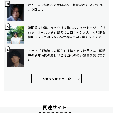
歌人・青松輝さんの大切な本 斬新な表現 よむたび、
より自由に
韓国語は独学、きっかけは推しへのメッセージ 「ブ
ロッコリーパンチ」訳者の山口さやかさん K-POPも
韓国ドラマも知らない私が韓国文学を翻訳するまで
ドラマ「手塚治虫の戦争」主演・高良健吾さん 戦時
中の少年時代の厳しさと漫画への強い熱量を感じなが
ら
人気ランキング⼀覧
関連サイト