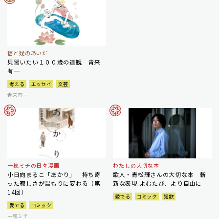
信と疑のあいだ
見習いたい１００歳の達観 青来
有一
考える
エッセイ
文芸
青来有一
一穂ミチの日々漫画
わたしの大切な本
小日向まるこ「あかり」 持ち寄
歌人・青松輝さんの大切な本 斬
った寂しさが温もりに変わる（第
新な表現 よむたび、より自由に
14回）
愛でる
コミック
短歌
愛でる
コミック
一穂ミチ