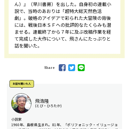
ん）』（早川書房）を出した。自身初の連載小
説で、当時のあおりは「超特大総天然色活
劇」。破格のアイデアで彩られた大冒険の背後
には、戦後日本ＳＦへの批評的なたくらみも潜
ませる。連載終了から７年に及ぶ改稿作業を経
て完成した大作について、飛さんにたっぷりと
話を聞いた。
Share
お話を聞いた⼈
飛浩隆
(とび・ひろたか)
小説家
1960年、島根県生まれ。81年、「ポリフォニック・イリュージョ