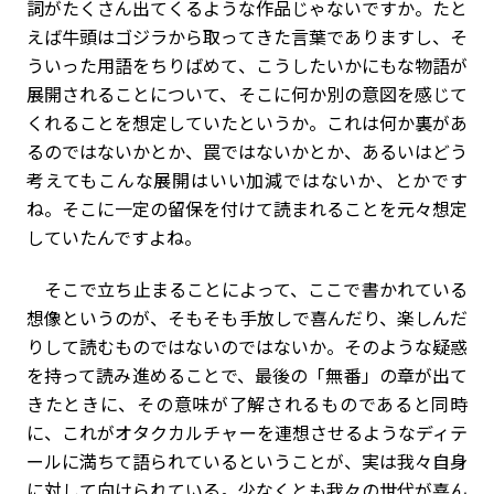
詞がたくさん出てくるような作品じゃないですか。たと
えば牛頭はゴジラから取ってきた言葉でありますし、そ
ういった用語をちりばめて、こうしたいかにもな物語が
展開されることについて、そこに何か別の意図を感じて
くれることを想定していたというか。これは何か裏があ
るのではないかとか、罠ではないかとか、あるいはどう
考えてもこんな展開はいい加減ではないか、とかです
ね。そこに一定の留保を付けて読まれることを元々想定
していたんですよね。
そこで立ち止まることによって、ここで書かれている
想像というのが、そもそも手放しで喜んだり、楽しんだ
りして読むものではないのではないか。そのような疑惑
を持って読み進めることで、最後の「無番」の章が出て
きたときに、その意味が了解されるものであると同時
に、これがオタクカルチャーを連想させるようなディテ
ールに満ちて語られているということが、実は我々自身
に対して向けられている。少なくとも我々の世代が喜ん