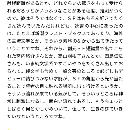
射程距離があるとか、どれぐらいの驚きをもって受けら
れるだろうとかいうふうなことがある程度、推測がつく
ので。彼はそうではなくて、ＳＦはもちろん好きでたく
さん読んでいたんだけれども、読書の中心にあったの
は、たとえば新潮クレスト・ブックスであったり、海外
の主流文学とか、そういう素地のなかから出てきたって
いうことですね。それから、創元ＳＦ短編賞で出てこら
れた宮内悠介さんとか、高山羽根子さんとか、酉島伝法
さんも、いま純文学系ですごいやつをたくさん出してお
られて。純文学も含めて一般文芸のところで必ずしもデ
ビューに結びつかない才能が、ＳＦの角度から光が当た
ることで読者の目に触れる場所に出て行けるというか、
そういう流れが来ている気がして。そういうところは非
常に刺激になるし、面白い流れであるし、もうちょっと
しばらく何とかしがみついて、伍して、生きのびていき
たいなというところですね。