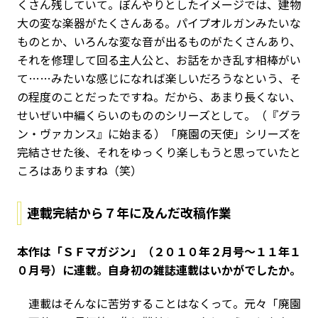
くさん残していて。ぼんやりとしたイメージでは、建物
大の変な楽器がたくさんある。パイプオルガンみたいな
ものとか、いろんな変な音が出るものがたくさんあり、
それを修理して回る主人公と、お話をかき乱す相棒がい
て……みたいな感じになれば楽しいだろうなという、そ
の程度のことだったですね。だから、あまり長くない、
せいぜい中編くらいのもののシリーズとして。（『グラ
ン・ヴァカンス』に始まる）「廃園の天使」シリーズを
完結させた後、それをゆっくり楽しもうと思っていたと
ころはありますね（笑）
連載完結から７年に及んだ改稿作業
――本作は「ＳＦマガジン」（２０１０年２月号～１１年１
０月号）に連載。自身初の雑誌連載はいかがでしたか。
連載はそんなに苦労することはなくって。元々「廃園