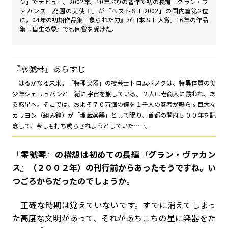
ン」でデビュー。2002年、10年ぶりの著作で初の長編『グラン・ヴ
ァカンス 廃園の天使Ⅰ』が「ベストＳＦ2002」の国内篇第2位
に。04年の初期作品集『象られた力』が日本ＳＦ大賞。16年の作品
集『自生の夢』でも同賞を受けた。
『零號琴』あらすじ
はるかなる未来――。「特種楽器」の技芸士トロムボノクは、特異体質の美
少年シェリュバンと一緒に宇宙を旅している。２人は老商人に誘われ、あ
る惑星へ。そこでは、およそ７０万個の鐘を１千人の奏者が鳴らす巨大な
カリヨン（組み鐘）が「埋蔵楽器」として眠り、首都の開府５００年を記
念して、今しも打ち鳴らされようとしていた……。
――『零號琴』の構想は初めての長編『グラン・ヴァカン
ス』（２００２年）の刊行前からあったそうですね。い
つごろからだったのでしょうか。
正確な時期は覚えていないです。すでに消えてしまっ
た高度な文明があって、それがあちこちの星に楽器をた