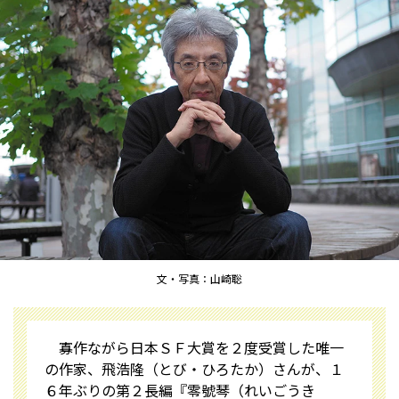
文・写真：山崎聡
寡作ながら日本ＳＦ大賞を２度受賞した唯一
の作家、飛浩隆（とび・ひろたか）さんが、１
６年ぶりの第２長編『零號琴（れいごうき