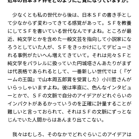
少なくとも私の世代から後は、日本ＳＦの書き手とし
て少なからず変わってきてる感覚があって。ＳＦを教養
にしてＳＦを書いている世代なんですよね。ところが最
近、純文学とかを含めた一般文芸を指向して小説家にな
ろうとしていた人が、ＳＦをきっかけにしてデビューさ
れる事例がたいへん増えてきていて。それは元々ＳＦと
純文学をパラレルに扱っていた円城塔さんあたりがまず
は代表格であられるとして、一番新しい世代では（『ゲ
ームの王国』で山本周五郎賞を受賞した）小川哲さんが
いらっしゃいますよね。彼は率直に、色んなインタビュ
ーとかで、ＳＦの文脈で自分のアイデアがどれぐらいの
インパクトがあるかっていうのを正確に計量することが
難しいと言っておられて、それはＳＦの文脈にずっとな
じんでいた人間からはあんまり出てこない。
我々はむしろ、そのなかでどれぐらいこのアイデアは