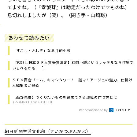
てますね。（『零號琴』は助走だったわけですものね）
息切れしましたが（笑）。（聞き手・山崎聡）
あわせて読みたい
「すこし・ふしぎ」な思弁的小説
【第39回日本ＳＦ大賞受賞決定】幻想小説というレッテルなら作家で
いられるかも 「...
ＳＦ×百合ブーム、キマシタワー！ 謎マリアージュの魅力、仕掛け
人編集者が語る
【西野亮廣】つくりたいものを追求できる環境の作り方とは
(PR)FINCHI on GOETHE
Recommended by
朝日新聞生活文化部（せいかつぶんかぶ）