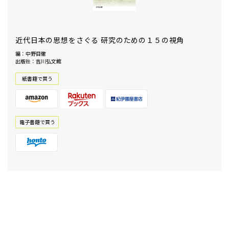
近代日本の思想をさぐる 研究のための１５の視角
編：中野目徹
出版社：吉川弘文館
紙書籍で買う
電⼦書籍で買う