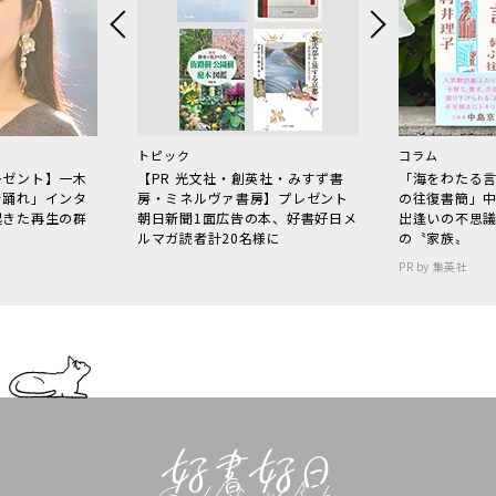
トピック
コラム
レゼント】一木
【PR 光文社・創英社・みすず書
「海をわたる
で踊れ」インタ
房・ミネルヴァ書房】プレゼント
の往復書簡」
起きた再生の群
朝日新聞1面広告の本、好書好日メ
出逢いの不思
ルマガ読者計20名様に
の〝家族〟
PR by 集英社