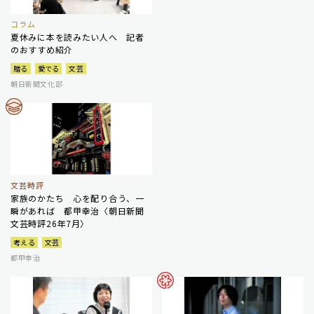
コラム
夏休みに本を読みたい人へ 記者
のおすすめ紹介
贈る
愛でる
文芸
朝日新聞文化部
文芸時評
家族のかたち 心を配り合う、一
瞬があれば 都甲幸治〈朝日新聞
文芸時評26年7月〉
考える
文芸
都甲幸治