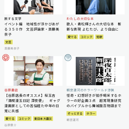
旅する文学
わたしの大切な本
イベント編 地域性が浮かびあが
歌人・青松輝さんの大切な本 斬
る３５０作 文芸評論家・斎藤美
新な表現 よむたび、より自由に
奈子
愛でる
コミック
短歌
文芸
斎藤美奈子
谷原書店
朝宮運河のホラーワールド渉猟
【谷原店長のオススメ】桜玉吉
怪奇・幻想好きが拍手喝采するホ
「満喫漫玉日記 深夜便」 ギャグ
ラーの好企画３点 超常現象研究
漫画家としての苦悩経た中年の日
のバイブルから舞城版百物語まで
常に共感
ぞっとする
ホラー
愛でる
コミック
東日本大震災
朝宮運河
谷原章介