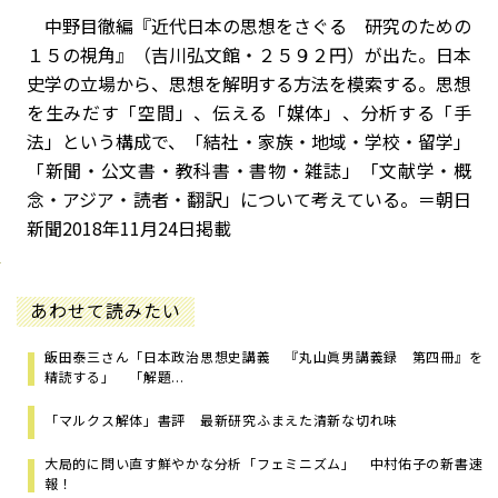
中野目徹編『近代日本の思想をさぐる 研究のための
１５の視角』（吉川弘文館・２５９２円）が出た。日本
史学の立場から、思想を解明する方法を模索する。思想
を生みだす「空間」、伝える「媒体」、分析する「手
法」という構成で、「結社・家族・地域・学校・留学」
「新聞・公文書・教科書・書物・雑誌」「文献学・概
念・アジア・読者・翻訳」について考えている。＝朝日
新聞2018年11月24日掲載
あわせて読みたい
飯田泰三さん「日本政治思想史講義 『丸山眞男講義録 第四冊』を
精読する」 「解題...
「マルクス解体」書評 最新研究ふまえた清新な切れ味
大局的に問い直す鮮やかな分析「フェミニズム」 中村佑子の新書速
報！