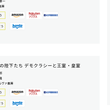
章一
書房
う
買う
の陛下たち デモクラシーと王室・皇室
郎
隆
ルヴァ書房
う
買う