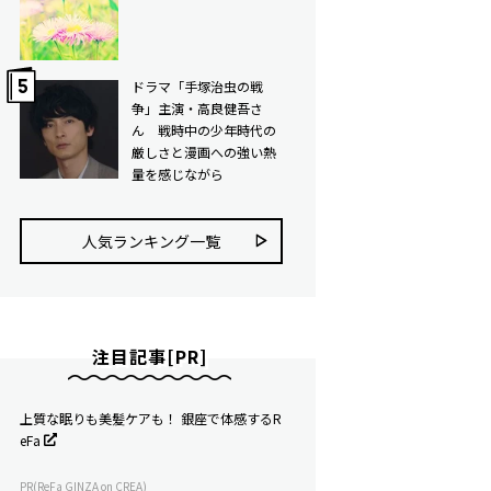
ドラマ「手塚治虫の戦
争」主演・高良健吾さ
ん 戦時中の少年時代の
厳しさと漫画への強い熱
量を感じながら
人気ランキング⼀覧
注目記事[PR]
上質な眠りも美髪ケアも！ 銀座で体感するR
eFa
PR(ReFa GINZA on CREA)