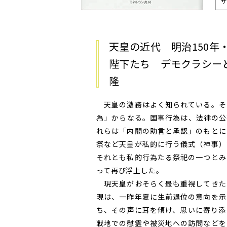
サ
天皇の近代 明治150年
陛下たち デモクラシー
隆
天皇の激務はよく知られている。そ
為」からなる。国事行為は、法律の公
れらは「内閣の助言と承認」のもとに
祭など天皇が私的に行う儀式（神事）
それとも私的行為たる祭祀の一つとみ
って再び浮上した。
現天皇がおそらく最も重視してきた
現は、一昨年夏に生前退位の意向を示
ち、その声に耳を傾け、思いに寄り添
戦地での慰霊や被災地への訪問などを