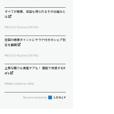
すべてが絶景、収益も得られるその仕組みと
は
PR(COCO VILLA on GOETHE)
全国の絶景ポイントにサウナ付きのシェア別
荘を展開
PR(COCO VILLA on GOETHE)
上質な眠りも美髪ケアも！ 銀座で体感するR
eFa
PR(ReFa GINZA on CREA)
Recommended by