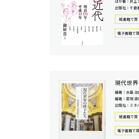
ほか著：井上 
出版社：千倉
紙書籍で買
電⼦書籍で
現代世界
編著：水島 治
編著：君塚 直
出版社：ミネ
紙書籍で買
電⼦書籍で