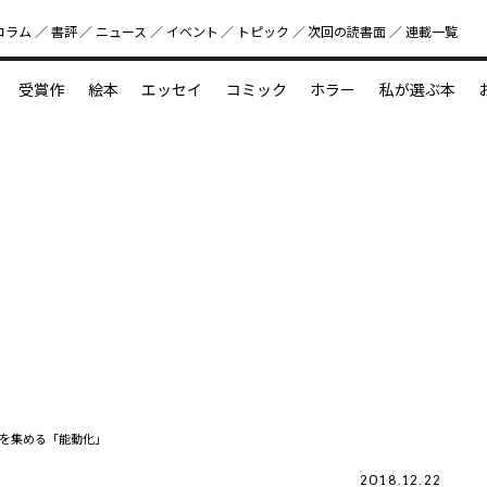
コラム
書評
ニュース
イベント
トピック
次回の読書⾯
連載一覧
好書好日
受賞作
絵本
エッセイ
コミック
ホラー
私が選ぶ本
？
えほん新定番
今めぐりたい児童文学の世界
図鑑の中の小宇宙
を集める「能動化」
2018.12.22