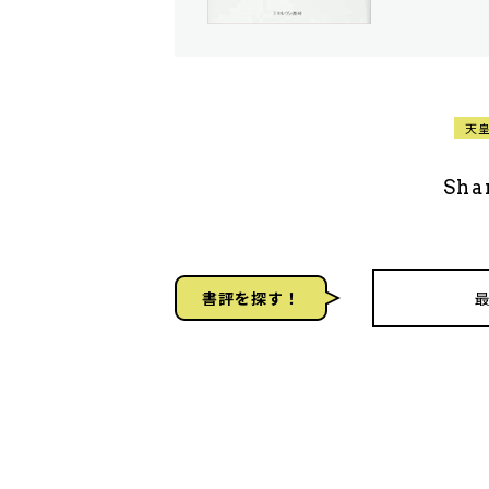
天
Sha
書評を探す！