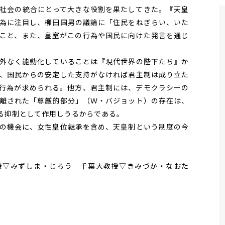
社会の統合にとって大きな役割を果たしてきた。『天皇
為に注目し、柳田国男の議論に「住民をねぎらい、いた
こと、また、皇室がこの行為や国民に向けた発言を通じ
。
外なく能動化していることは『現代世界の陛下たち』か
、国民からの安定した支持がなければ君主制は成り立た
行為が求められる。他方、君主制には、デモクラシーの
離された「尊厳的部分」（Ｗ・バジョット）の存在は、
る抑制として作用しうるからである。
の機会に、女性皇位継承を含め、天皇制という制度の今
▽みずしま・じろう 千葉大教授▽きみづか・なおた