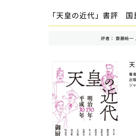
「天皇の近代」書評 国
評者： 齋藤純一 
天
著者
出
ジ