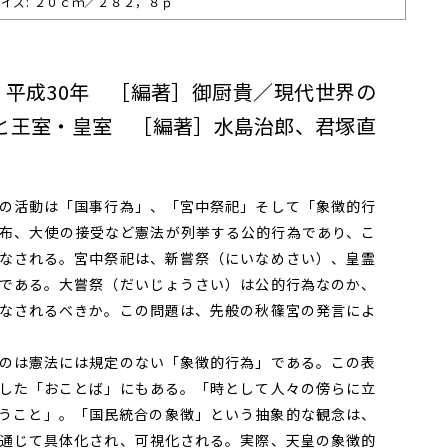
イズ: ２０ｃｍ／２８２，８ｐ
・平成30年 ［編著］御厨貴／現代世界の
と王室・皇室 ［編著］水島治郎、君塚直
の活動は「国事行為」、「宮中祭祀」そして「象徴的行
布、大使の接受など憲法が列挙する公的行為であり、こ
なされる。宮中祭祀は、新嘗祭（にいなめさい）、皇霊
である。大嘗祭（だいじょうさい）は公的行為なのか、
なされるべきか。この問題は、先般の秋篠宮の発言によ
のは憲法には規定のない「象徴的行為」である。この表
した「おことば」にもある。「時として人々の傍らに立
うこと」。「国民統合の象徴」という抽象的な観念は、
通じて具体化され、可視化される。実際、天皇の象徴的