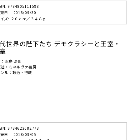
SBN: 9784805111598
売⽇： 2018/09/30
イズ: ２０ｃｍ／３４８ｐ
代世界の陛下たち デモクラシーと王室・
室
者：水島 治郎
版社：ミネルヴァ書房
ャンル：政治・行政
SBN: 9784623082773
売⽇： 2018/09/05