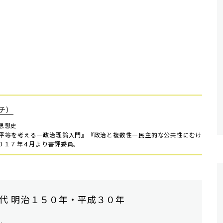
チ）
思想史
平等を考える―政治理論入門』『政治と複数性―民主的な公共性にむけ
０１７年４月より書評委員。
代 明治１５０年・平成３０年