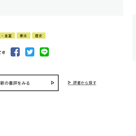
皇・皇室
憲法
歴史
re
評者から探す
最新の書評をみる