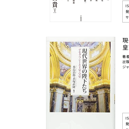
I
発
サ
現
皇
著
出
ジ
I
発