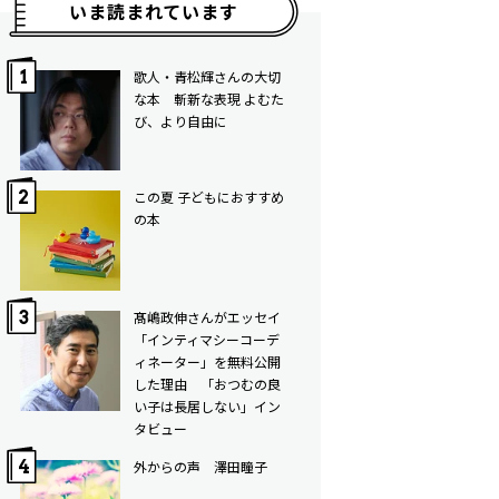
いま読まれています
歌人・青松輝さんの大切
な本 斬新な表現 よむた
び、より自由に
この夏 子どもにおすすめ
の本
髙嶋政伸さんがエッセイ
「インティマシーコーデ
ィネーター」を無料公開
した理由 「おつむの良
い子は長居しない」イン
タビュー
外からの声 澤田瞳子