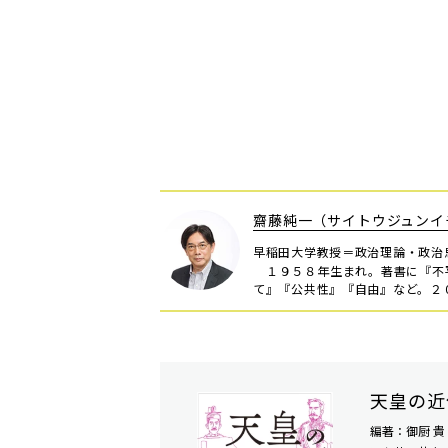
齋藤純一（サイトウジュンイ
早稲田大学教授＝政治理論・政治
１９５８年生まれ。著書に『不
て』『公共性』『自由』など。２
天皇の近
編著：御厨 貴