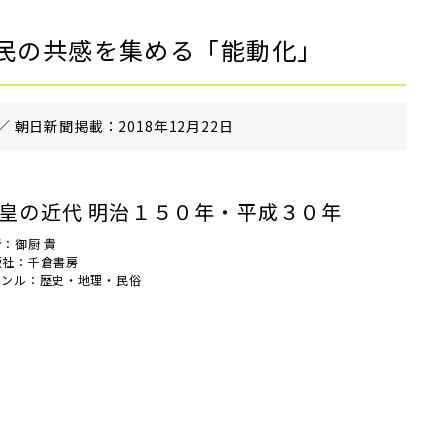
民の共感を集める「能動化」
／ 朝⽇新聞掲載：2018年12月22日
皇の近代 明治１５０年・平成３０年
：御厨 貴
版社：千倉書房
ャンル：歴史・地理・民俗