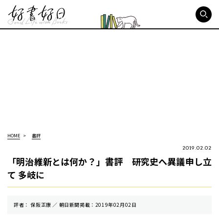
好書好日
HOME
書評
2019.02.02
「明治維新とは何か？」書評 研究史へ異議申し立
て 多岐に
評者： 保阪正康 ／ 朝⽇新聞掲載：2019年02月02日