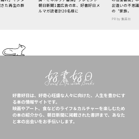
起きた再生の群
朝日新聞1面広告の本、好書好日メ
出逢いの不思
ルマガ読者計20名様に
の〝家族〟
PR by 集英社
好書好日は、好奇心旺盛な人々に向けた、人生を豊かにす
る本の情報サイトです。
映画やアート、食などのライフ＆カルチャーを楽しむため
の本の紹介から、朝日新聞に掲載された書評まで、あなた
と本の出会いをお手伝いします。