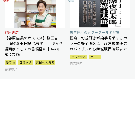
谷原書店
朝宮運河のホラーワールド渉猟
【谷原店長のオススメ】桜玉吉
怪奇・幻想好きが拍手喝采するホ
「満喫漫玉日記 深夜便」 ギャグ
ラーの好企画３点 超常現象研究
漫画家としての苦悩経た中年の日
のバイブルから舞城版百物語まで
常に共感
ぞっとする
ホラー
愛でる
コミック
東日本大震災
朝宮運河
谷原章介