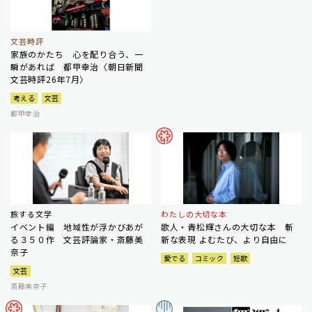
文芸時評
家族のかたち 心を配り合う、一
瞬があれば 都甲幸治〈朝日新聞
文芸時評26年7月〉
考える
文芸
都甲幸治
旅する文学
わたしの大切な本
イベント編 地域性が浮かびあが
歌人・青松輝さんの大切な本 斬
る３５０作 文芸評論家・斎藤美
新な表現 よむたび、より自由に
奈子
愛でる
コミック
短歌
文芸
斎藤美奈子