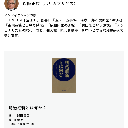
保阪正康（ホサカマサヤス）
ノンフィクション作家
１９３９年生まれ。著書に『五・一五事件 橘孝三郎と愛郷塾の軌跡』
『東條英機と天皇の時代』『昭和陸軍の研究』『吉田茂という逆説』『ナシ
ョナリズムの昭和』など。個人誌「昭和史講座」を中心とする昭和史研究で
菊池寛賞。
明治維新とは何か？
編：小路田 泰直
編：田中 希生
出版社：東京堂出版