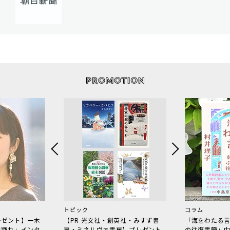
トピック
コラム
レゼント】一木
【PR 光文社・創英社・みすず書
「海をわたる
で踊れ」インタ
房・ミネルヴァ書房】プレゼント
の往復書簡」