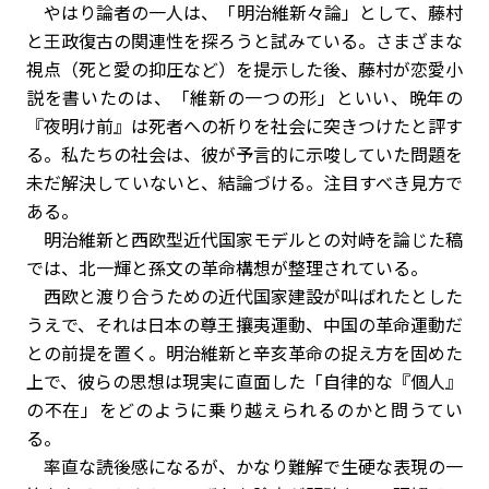
やはり論者の一人は、「明治維新々論」として、藤村
と王政復古の関連性を探ろうと試みている。さまざまな
視点（死と愛の抑圧など）を提示した後、藤村が恋愛小
説を書いたのは、「維新の一つの形」といい、晩年の
『夜明け前』は死者への祈りを社会に突きつけたと評す
る。私たちの社会は、彼が予言的に示唆していた問題を
未だ解決していないと、結論づける。注目すべき見方で
ある。
明治維新と西欧型近代国家モデルとの対峙を論じた稿
では、北一輝と孫文の革命構想が整理されている。
西欧と渡り合うための近代国家建設が叫ばれたとした
うえで、それは日本の尊王攘夷運動、中国の革命運動だ
との前提を置く。明治維新と辛亥革命の捉え方を固めた
上で、彼らの思想は現実に直面した「自律的な『個人』
の不在」をどのように乗り越えられるのかと問うてい
る。
率直な読後感になるが、かなり難解で生硬な表現の一