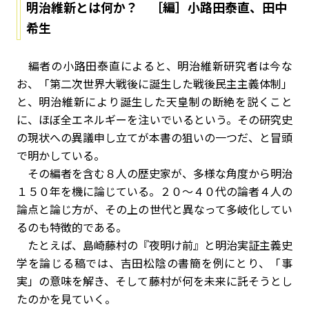
明治維新とは何か？ ［編］小路田泰直、田中
希生
編者の小路田泰直によると、明治維新研究者は今な
お、「第二次世界大戦後に誕生した戦後民主主義体制」
と、明治維新により誕生した天皇制の断絶を説くこと
に、ほぼ全エネルギーを注いでいるという。その研究史
の現状への異議申し立てが本書の狙いの一つだ、と冒頭
で明かしている。
その編者を含む８人の歴史家が、多様な角度から明治
１５０年を機に論じている。２０～４０代の論者４人の
論点と論じ方が、その上の世代と異なって多岐化してい
るのも特徴的である。
たとえば、島崎藤村の『夜明け前』と明治実証主義史
学を論じる稿では、吉田松陰の書簡を例にとり、「事
実」の意味を解き、そして藤村が何を未来に託そうとし
たのかを見ていく。