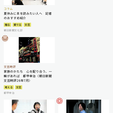
コラム
夏休みに本を読みたい人へ 記者
のおすすめ紹介
贈る
愛でる
文芸
朝日新聞文化部
文芸時評
家族のかたち 心を配り合う、一
瞬があれば 都甲幸治〈朝日新聞
文芸時評26年7月〉
考える
文芸
都甲幸治