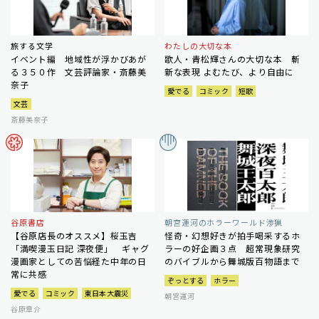
旅する文学
わたしの大切な本
イベント編 地域性が浮かびあが
歌人・青松輝さんの大切な本 斬
る３５０作 文芸評論家・斎藤美
新な表現 よむたび、より自由に
奈子
愛でる
コミック
短歌
文芸
斎藤美奈子
谷原書店
朝宮運河のホラーワールド渉猟
【谷原店長のオススメ】桜玉吉
怪奇・幻想好きが拍手喝采するホ
「満喫漫玉日記 深夜便」 ギャグ
ラーの好企画３点 超常現象研究
漫画家としての苦悩経た中年の日
のバイブルから舞城版百物語まで
常に共感
ぞっとする
ホラー
愛でる
コミック
東日本大震災
朝宮運河
谷原章介