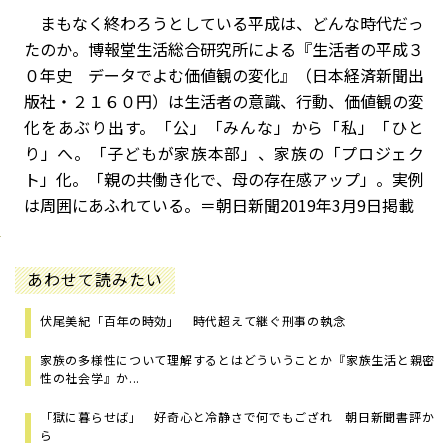
まもなく終わろうとしている平成は、どんな時代だっ
たのか。博報堂生活総合研究所による『生活者の平成３
０年史 データでよむ価値観の変化』（日本経済新聞出
版社・２１６０円）は生活者の意識、行動、価値観の変
化をあぶり出す。「公」「みんな」から「私」「ひと
り」へ。「子どもが家族本部」、家族の「プロジェク
ト」化。「親の共働き化で、母の存在感アップ」。実例
は周囲にあふれている。＝朝日新聞2019年3月9日掲載
あわせて読みたい
伏尾美紀「百年の時効」 時代超えて継ぐ刑事の執念
家族の多様性について理解するとはどういうことか――『家族生活と親密
性の社会学』か...
「獄に暮らせば」 好奇心と冷静さで何でもござれ 朝日新聞書評か
ら