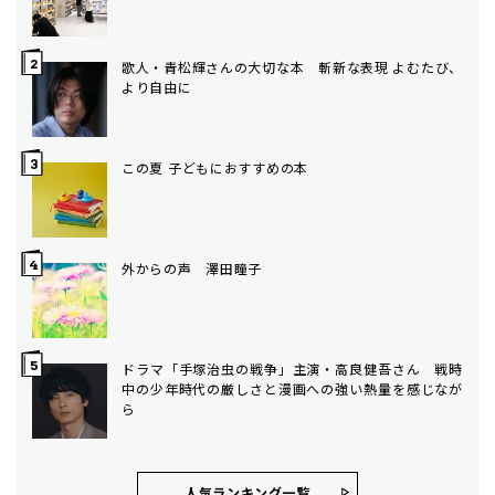
歌人・青松輝さんの大切な本 斬新な表現 よむたび、
より自由に
この夏 子どもにおすすめの本
外からの声 澤田瞳子
ドラマ「手塚治虫の戦争」主演・高良健吾さん 戦時
中の少年時代の厳しさと漫画への強い熱量を感じなが
ら
人気ランキング⼀覧