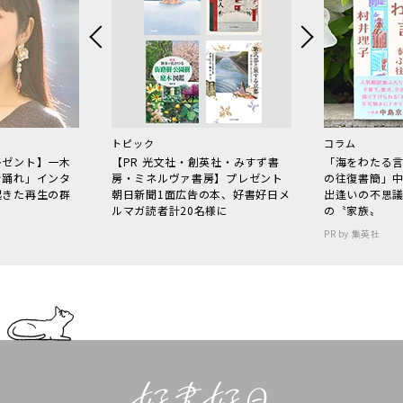
トピック
コラム
レゼント】一木
【PR 光文社・創英社・みすず書
「海をわたる
で踊れ」インタ
房・ミネルヴァ書房】プレゼント
の往復書簡」
起きた再生の群
朝日新聞1面広告の本、好書好日メ
出逢いの不思
ルマガ読者計20名様に
の〝家族〟
PR by 集英社