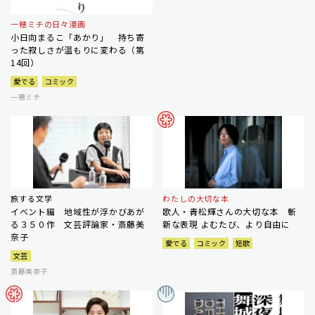
一穂ミチの日々漫画
小日向まるこ「あかり」 持ち寄
った寂しさが温もりに変わる（第
14回）
愛でる
コミック
一穂ミチ
旅する文学
わたしの大切な本
イベント編 地域性が浮かびあが
歌人・青松輝さんの大切な本 斬
る３５０作 文芸評論家・斎藤美
新な表現 よむたび、より自由に
奈子
愛でる
コミック
短歌
文芸
斎藤美奈子