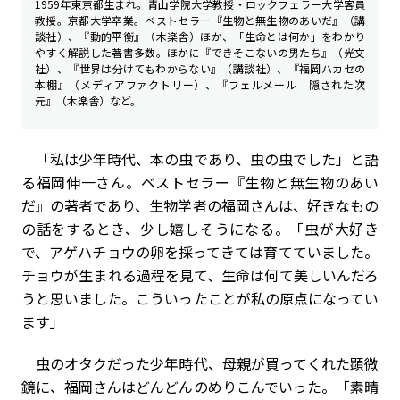
1959年東京都生まれ。青山学院大学教授・ロックフェラー大学客員
教授。京都大学卒業。ベストセラー『生物と無生物のあいだ』（講
談社）、『動的平衡』（木楽舎）ほか、「生命とは何か」をわかり
やすく解説した著書多数。ほかに『できそこないの男たち』（光文
社）、『世界は分けてもわからない』（講談社）、『福岡ハカセの
本棚』（メディアファクトリー）、『フェルメール 隠された次
元』（木楽舎）など。
「私は少年時代、本の虫であり、虫の虫でした」と語
る福岡伸一さん。ベストセラー『生物と無生物のあい
だ』の著者であり、生物学者の福岡さんは、好きなもの
の話をするとき、少し嬉しそうになる。「虫が大好き
で、アゲハチョウの卵を採ってきては育てていました。
チョウが生まれる過程を見て、生命は何て美しいんだろ
うと思いました。こういったことが私の原点になってい
ます」
虫のオタクだった少年時代、母親が買ってくれた顕微
鏡に、福岡さんはどんどんのめりこんでいった。「素晴