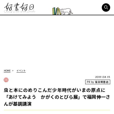
好書好日
HOME
イベント
2019.08.15
PR by 福音館書店
虫と本にのめりこんだ少年時代がいまの原点に
「あけてみよう かがくのとびら展」で福岡伸一さ
んが基調講演