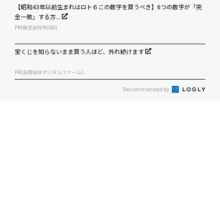
【昭和43年以前生まれはロト６この数字を買うべき】6つの数字が「完
全一致」する方...
PR(株式会社MURA)
宝くじを知らないまま買う人ほど、外れ続けます
PR(合同会社デジタルファーム)
Recommended by