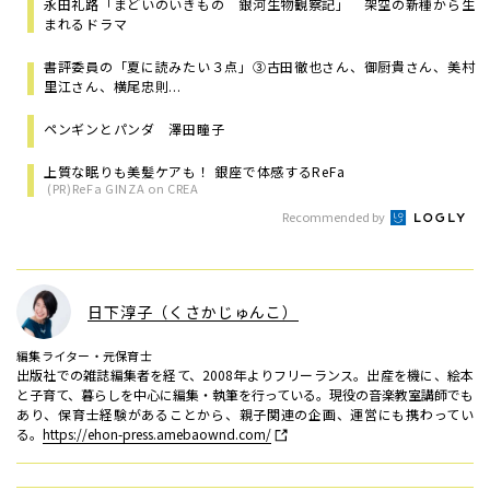
永田礼路「まどいのいきもの 銀河生物観察記」 架空の新種から生
まれるドラマ
書評委員の「夏に読みたい３点」③古田徹也さん、御厨貴さん、美村
里江さん、横尾忠則...
ペンギンとパンダ 澤田瞳子
上質な眠りも美髪ケアも！ 銀座で体感するReFa
(PR)ReFa GINZA on CREA
Recommended by
日下淳子（くさかじゅんこ）
編集ライター・元保育士
出版社での雑誌編集者を経て、2008年よりフリーランス。出産を機に、絵本
と子育て、暮らしを中心に編集・執筆を行っている。現役の音楽教室講師でも
あり、保育士経験があることから、親子関連の企画、運営にも携わってい
る。
https://ehon-press.amebaownd.com/