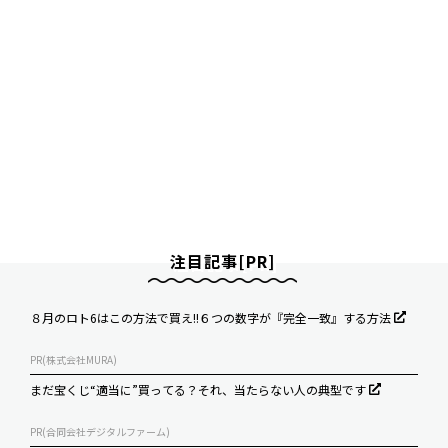
注目記事[PR]
８月のロト6はこの方法で買え!!６つの数字が『完全一致』する方法
PR(株式会社MURA)
まだ宝くじ“適当に”買ってる？それ、当たらない人の典型です
PR(合同会社デジタルファーム)