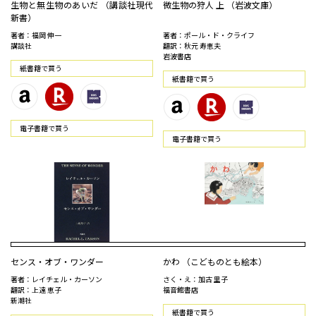
生物と無生物のあいだ （講談社現代
微生物の狩人 上 （岩波文庫）
新書）
著者：福岡 伸一
著者：ポール・ド・クライフ
講談社
翻訳：秋元 寿恵夫
岩波書店
紙書籍で買う
紙書籍で買う
電⼦書籍で買う
電⼦書籍で買う
センス・オブ・ワンダー
かわ （こどものとも絵本）
著者：レイチェル・カーソン
さく・え：加古 里子
翻訳：上遠 恵子
福音館書店
新潮社
紙書籍で買う