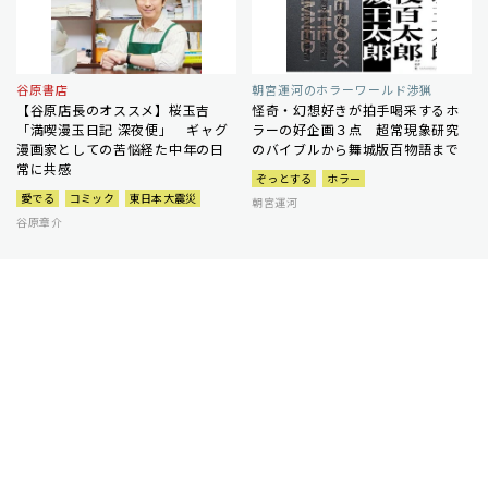
谷原書店
朝宮運河のホラーワールド渉猟
【谷原店長のオススメ】桜玉吉
怪奇・幻想好きが拍手喝采するホ
「満喫漫玉日記 深夜便」 ギャグ
ラーの好企画３点 超常現象研究
漫画家としての苦悩経た中年の日
のバイブルから舞城版百物語まで
常に共感
ぞっとする
ホラー
愛でる
コミック
東日本大震災
朝宮運河
谷原章介