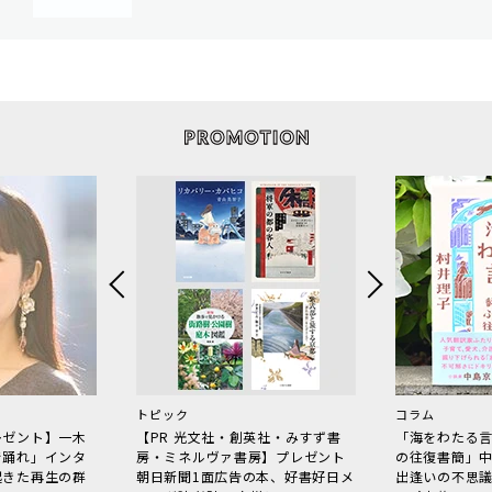
トピック
コラム
レゼント】一木
【PR 光文社・創英社・みすず書
「海をわたる
で踊れ」インタ
房・ミネルヴァ書房】プレゼント
の往復書簡」
起きた再生の群
朝日新聞1面広告の本、好書好日メ
出逢いの不思