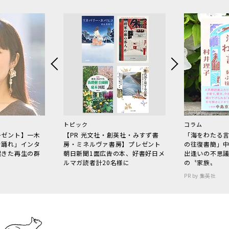
トピック
コラム
レゼント】一木
【PR 光文社・創英社・みすず書
「海をわたる
で踊れ」インタ
房・ミネルヴァ書房】プレゼント
の往復書簡」
起きた再生の群
朝日新聞1面広告の本、好書好日メ
出逢いの不思
ルマガ読者計20名様に
の〝家族〟
PR by 集英社