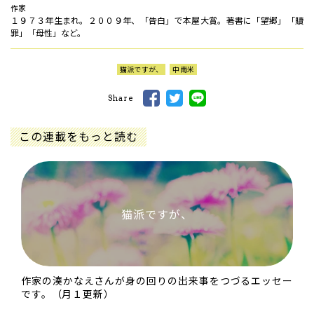
作家
１９７３年生まれ。２００９年、「告白」で本屋大賞。著書に「望郷」「贖
罪」「母性」など。
猫派ですが、
中南米
Share
この連載をもっと読む
猫派ですが、
作家の湊かなえさんが身の回りの出来事をつづるエッセー
です。（月１更新）