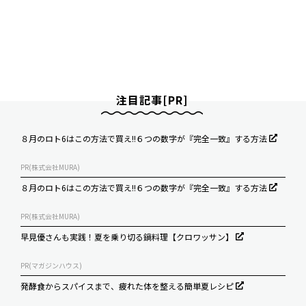
注目記事[PR]
８月のロト6はこの方法で買え!!６つの数字が『完全一致』する方法
PR(株式会社MURA)
８月のロト6はこの方法で買え!!６つの数字が『完全一致』する方法
PR(株式会社MURA)
早見優さんも実践！夏を乗り切る鍋料理【クロワッサン】
PR(マガジンハウス)
発酵食からスパイスまで、疲れた体を整える簡単夏レシピ