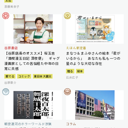
文芸
斎藤美奈子
谷原書店
えほん新定番
【谷原店長のオススメ】桜玉吉
まなつ＆まふゆさんの絵本「君が
「満喫漫玉日記 深夜便」 ギャグ
いるから」 あなたも私も一つの
漫画家としての苦悩経た中年の日
星のような大切な存在
常に共感
贈る
絵本
愛でる
コミック
東日本大震災
石井広子
谷原章介
朝宮運河のホラーワールド渉猟
コラム