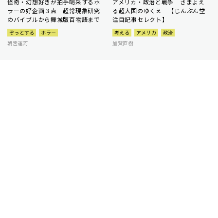
怪奇・幻想好きが拍手喝采するホ
アメリカ・政治と戦争 さまよえ
ラーの好企画３点 超常現象研究
る超大国のゆくえ 【じんぶん堂
のバイブルから舞城版百物語まで
注目記事セレクト】
ぞっとする
ホラー
考える
アメリカ
政治
朝宮運河
加賀直樹