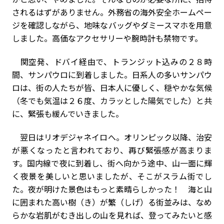
されるはずがありません。外務省の海外安全ホームペー
ジを確認しながら、地味なバッグやダミースマホを用意
しました。高価なアクセサリーや腕時計も禁物です。
関空発、ドバイ経由で、トランジット込みの２８時
間、サンパウロに到着しました。日系人の多いサンパウ
ロは、街の人たちが皆、日本人に優しく、穏やかな気候
（冬でも気温は２６度、カラッとした陽気でした）と共
に、緊張も緩んでいきました。
翌日はリオデジャネイロへ。オリンピック以降、治安
が悪くなったと言われており、再び緊張感が高まりま
す。国内線で夜に到着し、街へ向かう途中、山一面に輝
く夜景を美しいと思いましたが、そこがスラム街でし
た。夜が明けた景色はもっと素晴らしかった！ 海と山
に囲まれた高い樹（き）が繁（しげ）る街並みは、なめ
らかな岩肌がむき出しの山を見れば、登ってみたいと感