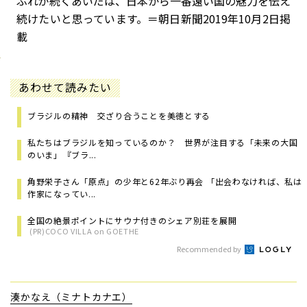
ぶれが続くあいだは、日本から一番遠い国の魅力を伝え
続けたいと思っています。＝朝日新聞2019年10月2日掲
載
あわせて読みたい
ブラジルの精神 交ざり合うことを美徳とする
私たちはブラジルを知っているのか？ 世界が注目する「未来の大国
のいま」――『ブラ...
角野栄子さん「原点」の少年と62年ぶり再会 「出会わなければ、私は
作家になってい...
全国の絶景ポイントにサウナ付きのシェア別荘を展開
(PR)COCO VILLA on GOETHE
Recommended by
湊かなえ（ミナトカナエ）