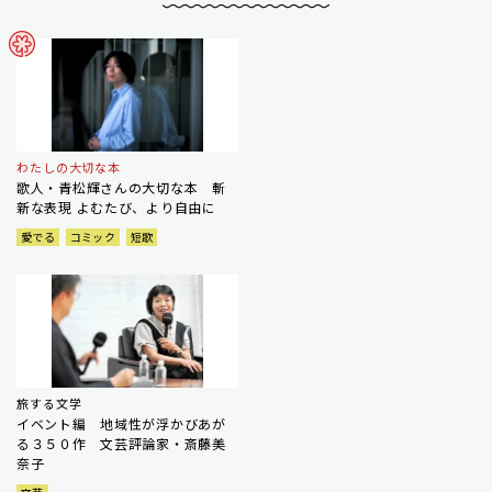
わたしの大切な本
歌人・青松輝さんの大切な本 斬
新な表現 よむたび、より自由に
愛でる
コミック
短歌
旅する文学
イベント編 地域性が浮かびあが
る３５０作 文芸評論家・斎藤美
奈子