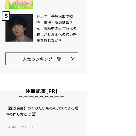
ドラマ「手塚治虫の戦
争」主演・高良健吾さ
ん 戦時中の少年時代の
厳しさと漫画への強い熱
量を感じながら
人気ランキング⼀覧
注目記事[PR]
【西野亮廣】つくりたいものを追求できる環
境の作り方とは
PR(FINCHI on GOETHE)