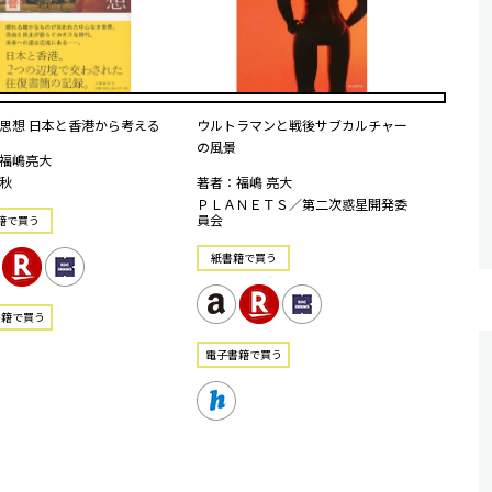
思想 日本と香港から考える
ウルトラマンと戦後サブカルチャー
の風景
福嶋亮大
秋
著者：福嶋 亮大
ＰＬＡＮＥＴＳ／第二次惑星開発委
員会
籍で買う
紙書籍で買う
書籍で買う
電⼦書籍で買う