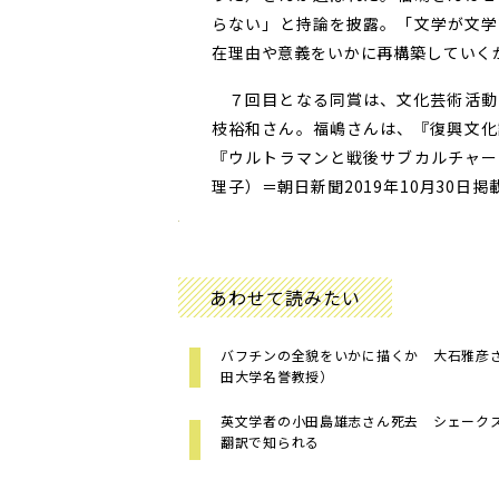
らない」と持論を披露。「文学が文学
在理由や意義をいかに再構築していく
７回目となる同賞は、文化芸術活動
枝裕和さん。福嶋さんは、『復興文化
『ウルトラマンと戦後サブカルチャー
理子）＝朝日新聞2019年10月30日掲
あわせて読みたい
バフチンの全貌をいかに描くか 大石雅彦
田大学名誉教授）
英文学者の小田島雄志さん死去 シェーク
翻訳で知られる