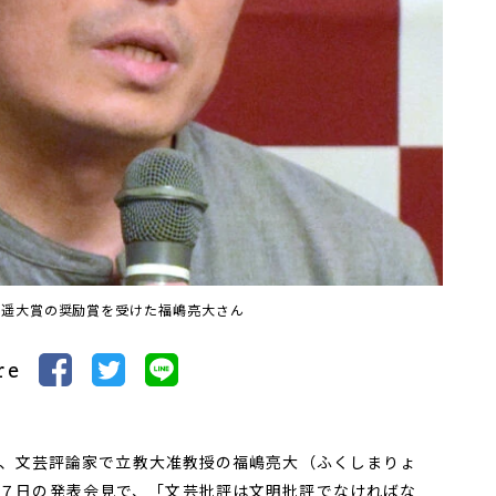
逍遥大賞の奨励賞を受けた福嶋亮大さん
re
、文芸評論家で立教大准教授の福嶋亮大（ふくしまりょ
７日の発表会見で、「文芸批評は文明批評でなければな