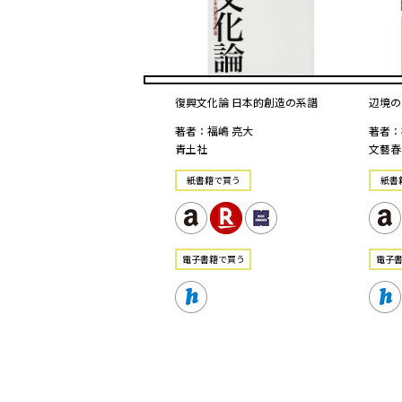
復興文化論 日本的創造の系譜
辺境の
著者：福嶋 亮大
著者：
青土社
文藝春
紙書籍で買う
紙書
電⼦書籍で買う
電⼦