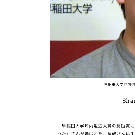
早稲田大学坪内
Sha
早稲田大学坪内逍遥大賞の奨励賞に
うた）さんが選ばれた。福嶋さんは１