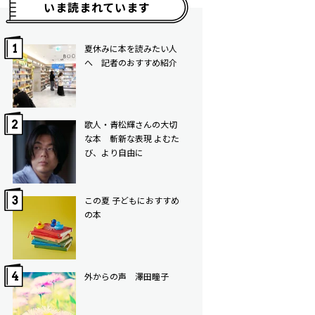
いま読まれています
夏休みに本を読みたい人
へ 記者のおすすめ紹介
歌人・青松輝さんの大切
な本 斬新な表現 よむた
び、より自由に
この夏 子どもにおすすめ
の本
外からの声 澤田瞳子