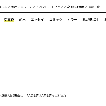
コラム
書評
ニュース
イベント
トピック
次回の読書⾯
連載一覧
好書好日
受賞作
絵本
エッセイ
コミック
ホラー
私が選ぶ本
？
えほん新定番
今めぐりたい児童文学の世界
図鑑の中の小宇宙
内逍遥大賞奨励賞に 「文芸批評は文明批評でなければ」