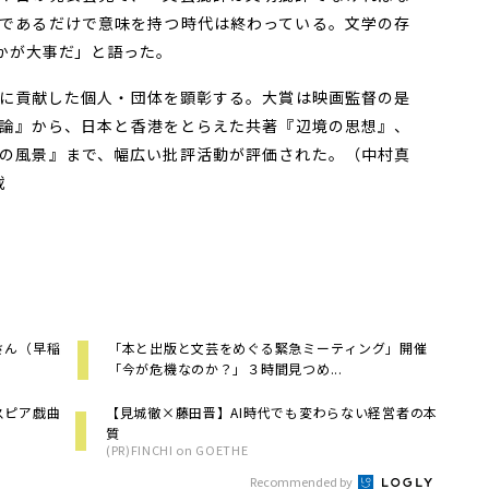
であるだけで意味を持つ時代は終わっている。文学の存
かが大事だ」と語った。
に貢献した個人・団体を顕彰する。大賞は映画監督の是
論』から、日本と香港をとらえた共著『辺境の思想』、
の風景』まで、幅広い批評活動が評価された。（中村真
載
さん（早稲
「本と出版と文芸をめぐる緊急ミーティング」開催
「今が危機なのか？」３時間見つめ...
スピア戯曲
【見城徹×藤田晋】AI時代でも変わらない経営者の本
質
(PR)FINCHI on GOETHE
Recommended by