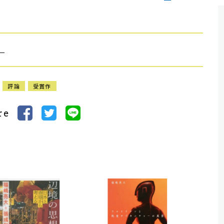
）
評論
受賞作
re