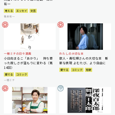
有一
考える
エッセイ
文芸
青来有一
一穂ミチの日々漫画
わたしの大切な本
小日向まるこ「あかり」 持ち寄
歌人・青松輝さんの大切な本 斬
った寂しさが温もりに変わる（第
新な表現 よむたび、より自由に
14回）
愛でる
コミック
短歌
愛でる
コミック
一穂ミチ