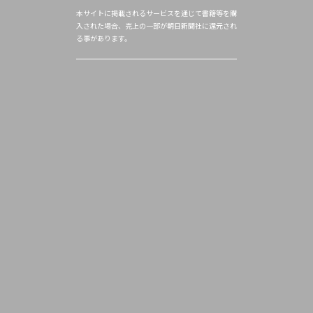
本サイトに掲載されるサービスを通じて書籍等を購
入された場合、売上の一部が朝日新聞社に還元され
る事があります。