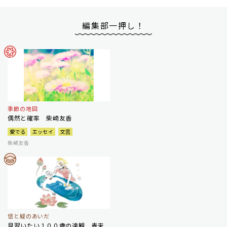
編集部一押し！
季節の地図
偶然と確率 柴崎友香
愛でる
エッセイ
文芸
柴崎友香
信と疑のあいだ
見習いたい１００歳の達観 青来