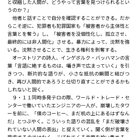
と収縮した人間が、どうやって言葉を見つけられるとい
うのか？」
他者と話すことで自分を確認することができる。だか
らこそ逆に、犯罪者も犯罪国家も「被害者から主体性と
言葉とを奪う」し、「被害者を没個性化し、孤立させ、
最終的には非人間化」させる。暴力によって、沈黙を強
いる。沈黙させることで、生きる権利を剝奪する。
オーストリアの詩人、インゲボルク・バッハマンの言
葉「言語に絶するものは、囁き声で広まっていく」を引
きつつ、断片的な語りが、小さな抵抗の瞬間と結びつ
き、再び人間的であろうと仕切り直すことができるかも
しれないと説く。
９・１１同時多発テロの際、ワールド・トレード・セ
ンターで働いていたエンジニアの一人が、崩壊したタワ
ーを前に、「僕のコーヒー、まだ机の上にあるはずなん
だ」とつぶやく。こういった語りの混乱を「まだ破壊さ
れていない人間の表出」と捉えていく。聞く側が言葉を