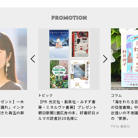
トピック
コラム
レゼント】一木
【PR 光文社・創英社・みすず書
「海をわたる
で踊れ」インタ
房・ミネルヴァ書房】プレゼント
の往復書簡」
起きた再生の群
朝日新聞1面広告の本、好書好日メ
出逢いの不思
ルマガ読者計20名様に
の〝家族〟
PR by 集英社