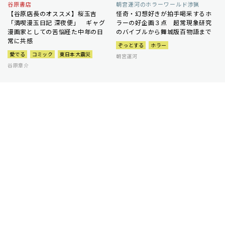
谷原書店
朝宮運河のホラーワールド渉猟
【谷原店長のオススメ】桜玉吉
怪奇・幻想好きが拍手喝采するホ
「満喫漫玉日記 深夜便」 ギャグ
ラーの好企画３点 超常現象研究
漫画家としての苦悩経た中年の日
のバイブルから舞城版百物語まで
常に共感
ぞっとする
ホラー
愛でる
コミック
東日本大震災
朝宮運河
谷原章介