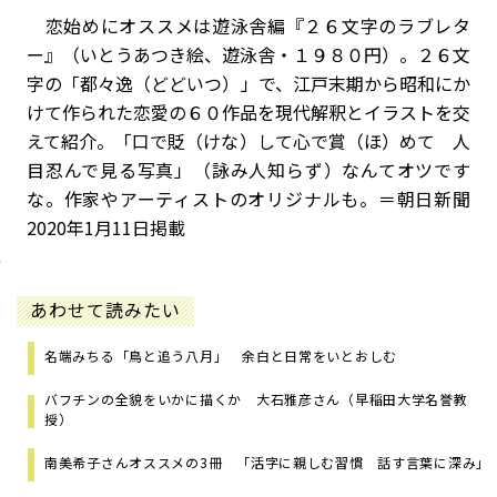
恋始めにオススメは遊泳舎編『２６文字のラブレタ
ー』（いとうあつき絵、遊泳舎・１９８０円）。２６文
字の「都々逸（どどいつ）」で、江戸末期から昭和にか
けて作られた恋愛の６０作品を現代解釈とイラストを交
えて紹介。「口で貶（けな）して心で賞（ほ）めて 人
目忍んで見る写真」（詠み人知らず）なんてオツです
な。作家やアーティストのオリジナルも。＝朝日新聞
2020年1月11日掲載
あわせて読みたい
名端みちる「鳥と追う八月」 余白と日常をいとおしむ
バフチンの全貌をいかに描くか 大石雅彦さん（早稲田大学名誉教
授）
南美希子さんオススメの3冊 「活字に親しむ習慣 話す言葉に深み」