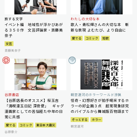
旅する文学
わたしの大切な本
イベント編 地域性が浮かびあが
歌人・青松輝さんの大切な本 斬
る３５０作 文芸評論家・斎藤美
新な表現 よむたび、より自由に
奈子
愛でる
コミック
短歌
文芸
斎藤美奈子
谷原書店
朝宮運河のホラーワールド渉猟
【谷原店長のオススメ】桜玉吉
怪奇・幻想好きが拍手喝采するホ
「満喫漫玉日記 深夜便」 ギャグ
ラーの好企画３点 超常現象研究
漫画家としての苦悩経た中年の日
のバイブルから舞城版百物語まで
常に共感
ぞっとする
ホラー
愛でる
コミック
東日本大震災
朝宮運河
谷原章介