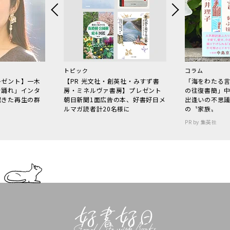
トピック
コラム
レゼント】一木
【PR 光文社・創英社・みすず書
「海をわたる
で踊れ」インタ
房・ミネルヴァ書房】プレゼント
の往復書簡」
起きた再生の群
朝日新聞1面広告の本、好書好日メ
出逢いの不思
ルマガ読者計20名様に
の〝家族〟
PR by 集英社