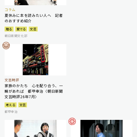
コラム
夏休みに本を読みたい人へ 記者
のおすすめ紹介
贈る
愛でる
文芸
朝日新聞文化部
文芸時評
家族のかたち 心を配り合う、一
瞬があれば 都甲幸治〈朝日新聞
文芸時評26年7月〉
考える
文芸
都甲幸治