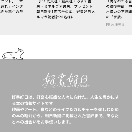
レゼント】一木
【PR 光文社・創英社・みすず書
「海をわたる
で踊れ」インタ
房・ミネルヴァ書房】プレゼント
の往復書簡」
起きた再生の群
朝日新聞1面広告の本、好書好日メ
出逢いの不思
ルマガ読者計20名様に
の〝家族〟
PR by 集英社
好書好日は、好奇心旺盛な人々に向けた、人生を豊かにす
る本の情報サイトです。
映画やアート、食などのライフ＆カルチャーを楽しむため
の本の紹介から、朝日新聞に掲載された書評まで、あなた
と本の出会いをお手伝いします。