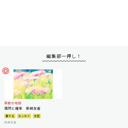
編集部一押し！
季節の地図
偶然と確率 柴崎友香
愛でる
エッセイ
文芸
柴崎友香