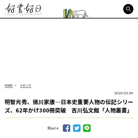
好書好日
HOME
トピック
2020.02.09
明智光秀、徳川家康…日本史重要人物の伝記シリー
ズ、62年かけ300冊突破 吉川弘文館「人物叢書」
Share