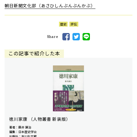
朝日新聞文化部（あさひしんぶんぶんかぶ）
歴史
評伝
Share
この記事で紹介した本
徳川家康 （人物叢書 新装版）
著者：藤井 讓治
編集：日本歴史学会
出版社：吉川弘文館