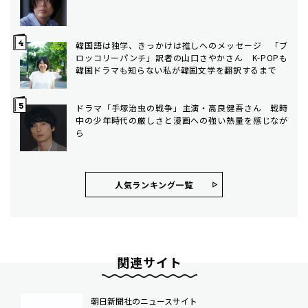
韓国語は独学、きっかけは推しへのメッセージ 「ブ
ロッコリーパンチ」訳者の山口さやかさん K-POPも
韓国ドラマも知らない私が韓国文学を翻訳するまで
ドラマ「手塚治虫の戦争」主演・高良健吾さん 戦時
中の少年時代の厳しさと漫画への強い熱量を感じなが
ら
人気ランキング⼀覧
関連サイト
朝日新聞社のニュースサイト