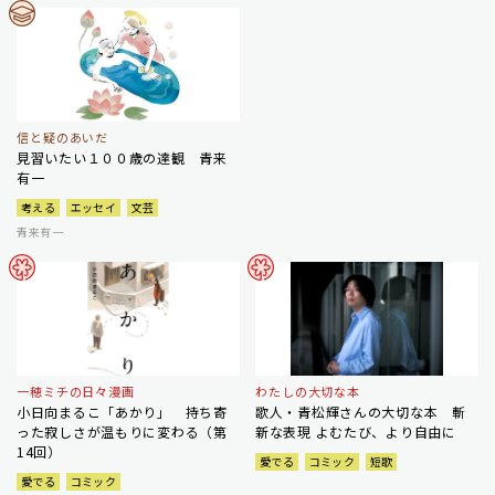
信と疑のあいだ
見習いたい１００歳の達観 青来
有一
考える
エッセイ
文芸
青来有一
一穂ミチの日々漫画
わたしの大切な本
小日向まるこ「あかり」 持ち寄
歌人・青松輝さんの大切な本 斬
った寂しさが温もりに変わる（第
新な表現 よむたび、より自由に
14回）
愛でる
コミック
短歌
愛でる
コミック