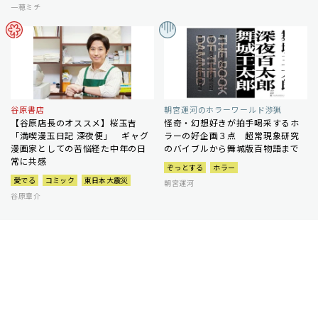
一穂ミチ
谷原書店
朝宮運河のホラーワールド渉猟
【谷原店長のオススメ】桜玉吉
怪奇・幻想好きが拍手喝采するホ
「満喫漫玉日記 深夜便」 ギャグ
ラーの好企画３点 超常現象研究
漫画家としての苦悩経た中年の日
のバイブルから舞城版百物語まで
常に共感
ぞっとする
ホラー
愛でる
コミック
東日本大震災
朝宮運河
谷原章介