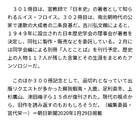
３０１冊目は、宣教師で「日本史」の著者として知ら
れるルイス・フロイス。３０２冊目は、南北朝時代の公
家で連歌の大成者の二条良基だ。吉川弘文館によると、
１９４９年に設立された日本歴史学会の理事会が著者を
決定し、同社に製作・販売などを委託している。２月に
は同学会編による別冊『人とことば』を刊行予定。歴史
上の人物１１７人が残した言葉とその生涯をまとめたア
ンソロジーだ。
このほか３００冊記念として、品切れとなっていて出
版リクエストが多かった蘇我蝦夷・入鹿、足利直冬、上
杉鷹山、津田梅子ら１５点が復刊された。現代の視点か
ら、旧作を読み返すのもおもしろそうだ。（編集委員・
宮代栄一）＝朝日新聞2020年1月29日掲載