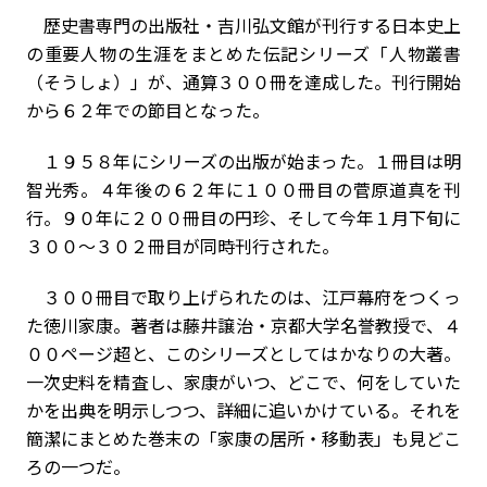
歴史書専門の出版社・吉川弘文館が刊行する日本史上
の重要人物の生涯をまとめた伝記シリーズ「人物叢書
（そうしょ）」が、通算３００冊を達成した。刊行開始
から６２年での節目となった。
１９５８年にシリーズの出版が始まった。１冊目は明
智光秀。４年後の６２年に１００冊目の菅原道真を刊
行。９０年に２００冊目の円珍、そして今年１月下旬に
３００～３０２冊目が同時刊行された。
３００冊目で取り上げられたのは、江戸幕府をつくっ
た徳川家康。著者は藤井譲治・京都大学名誉教授で、４
００ページ超と、このシリーズとしてはかなりの大著。
一次史料を精査し、家康がいつ、どこで、何をしていた
かを出典を明示しつつ、詳細に追いかけている。それを
簡潔にまとめた巻末の「家康の居所・移動表」も見どこ
ろの一つだ。