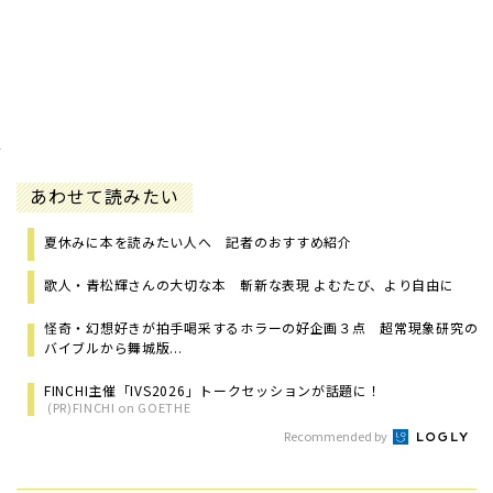
あわせて読みたい
夏休みに本を読みたい人へ 記者のおすすめ紹介
歌人・青松輝さんの大切な本 斬新な表現 よむたび、より自由に
怪奇・幻想好きが拍手喝采するホラーの好企画３点 超常現象研究の
バイブルから舞城版...
FINCHI主催「IVS2026」トークセッションが話題に！
(PR)FINCHI on GOETHE
Recommended by