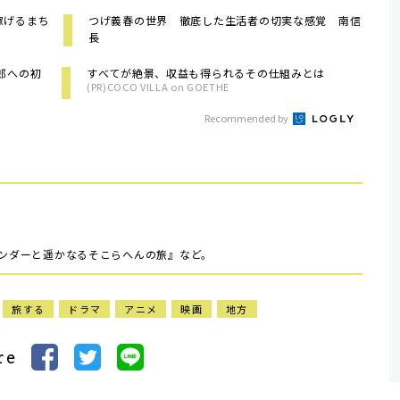
稼げるまち
つげ義春の世界 徹底した生活者の切実な感覚 南信
長
郎への初
すべてが絶景、収益も得られるその仕組みとは
(PR)COCO VILLA on GOETHE
Recommended by
ワンダーと遥かなるそこらへんの旅』など。
旅する
ドラマ
アニメ
映画
地方
re