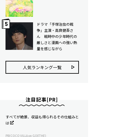
ドラマ「手塚治虫の戦
争」主演・高良健吾さ
ん 戦時中の少年時代の
厳しさと漫画への強い熱
量を感じながら
人気ランキング⼀覧
注目記事[PR]
すべてが絶景、収益も得られるその仕組みと
は
PR(COCO VILLA on GOETHE)