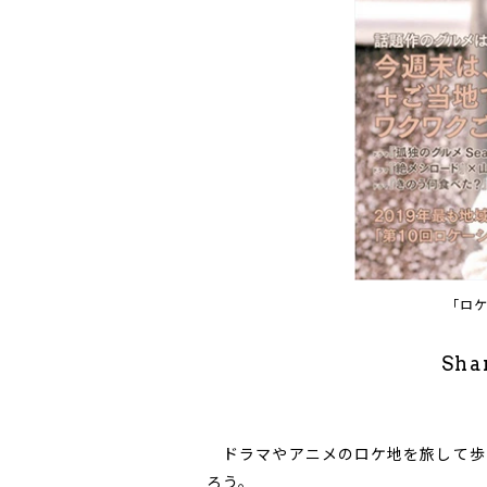
「ロ
Sha
ドラマやアニメのロケ地を旅して歩
ろう。