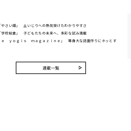
「やさい畑」 土いじりへの熱気受けたわかりやすさ
「学校給食」 子どもたちの未来へ、多彩な試み満載
ｈｅ ｙｏｇｉｓ ｍａｇａｚｉｎｅ」 等身大な誌面作りにホッとす
連載一覧