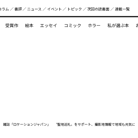
コラム
書評
ニュース
イベント
トピック
次回の読書⾯
連載一覧
好書好日
受賞作
絵本
エッセイ
コミック
ホラー
私が選ぶ本
？
えほん新定番
今めぐりたい児童文学の世界
図鑑の中の小宇宙
雑誌「ロケーションジャパン」 〝聖地巡礼〟をサポート、撮影地情報で地域も元気に