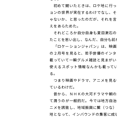
初めて聞いたときは、ロケ地に行っ
ョンの世界が実在するわけでなし、そ
ゃないか、と思ったのだが、それを言
えをあらためた。
それどころか自分自身も夏目漱石の
たことを思い出し、なんだ、自分も前
「ロケーションジャパン」は、映画
の２月号を見ると、若手俳優のインタ
載っていて一瞬グルメ雑誌と見まがい
使えるスポット情報なんかも載って
る。
つまり映画やドラマ、アニメを見る
ているわけだ。
昔から、ＮＨＫの大河ドラマや朝の
て潤うのが一般的だ。今では地方自治
ニメを誘致し、地域振興に繫（つな）
地となって、インバウンドの集客に成