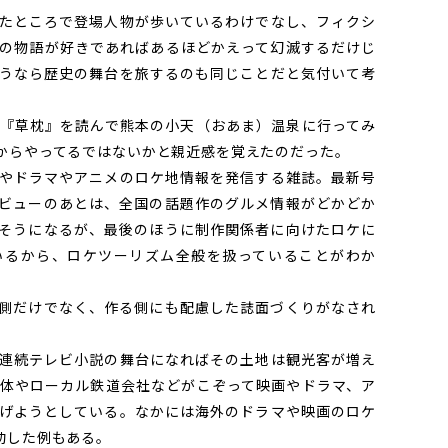
たところで登場人物が歩いているわけでなし、フィクシ
の物語が好きであればあるほどかえって幻滅するだけじ
うなら歴史の舞台を旅するのも同じことだと気付いて考
『草枕』を読んで熊本の小天（おあま）温泉に行ってみ
からやってるではないかと親近感を覚えたのだった。
やドラマやアニメのロケ地情報を発信する雑誌。最新号
ビューのあとは、全国の話題作のグルメ情報がどかどか
そうになるが、最後のほうに制作関係者に向けたロケに
いるから、ロケツーリズム全般を扱っていることがわか
側だけでなく、作る側にも配慮した誌面づくりがなされ
連続テレビ小説の舞台になればその土地は観光客が増え
体やローカル鉄道会社などがこぞって映画やドラマ、ア
げようとしている。なかには海外のドラマや映画のロケ
功した例もある。