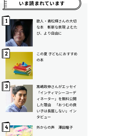
いま読まれています
歌人・青松輝さんの大切
な本 斬新な表現 よむた
び、より自由に
この夏 子どもにおすすめ
の本
髙嶋政伸さんがエッセイ
「インティマシーコーデ
ィネーター」を無料公開
した理由 「おつむの良
い子は長居しない」イン
タビュー
外からの声 澤田瞳子