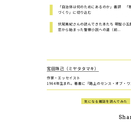
「自治体は何のためにあるのか」書評 「
づくり」に切り込む
伏尾美紀さんの読んできた本たち 明智小五
恋から始まった警察小説への道（前...
宮田珠己（ミヤタタマキ）
作家・エッセイスト
1964年生まれ。著書に『路上のセンス・オブ・
気になる雑誌を読んでみた
Sha