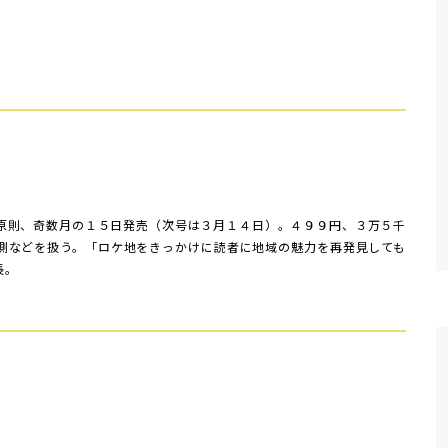
原則、奇数月の１５日発売（次号は３月１４日）。４９９円、３万５千
側などを扱う。「ロケ地をきっかけに読者に地域の魅力を再発見しても
長。