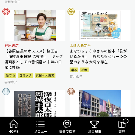
斎藤美奈子
谷原書店
えほん新定番
【谷原店長のオススメ】桜玉吉
まなつ＆まふゆさんの絵本「君が
「満喫漫玉日記 深夜便」 ギャグ
いるから」 あなたも私も一つの
漫画家としての苦悩経た中年の日
星のような大切な存在
常に共感
贈る
絵本
愛でる
コミック
東日本大震災
石井広子
谷原章介
HOME
メニュー
気分で探す
朝宮運河のホラーワールド渉猟
コラム
怪奇・幻想好きが拍手喝采するホ
アメリカ・政治と戦争 さまよえ