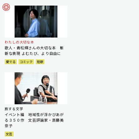
わたしの大切な本
歌人・青松輝さんの大切な本 斬
新な表現 よむたび、より自由に
愛でる
コミック
短歌
旅する文学
イベント編 地域性が浮かびあが
る３５０作 文芸評論家・斎藤美
奈子
文芸