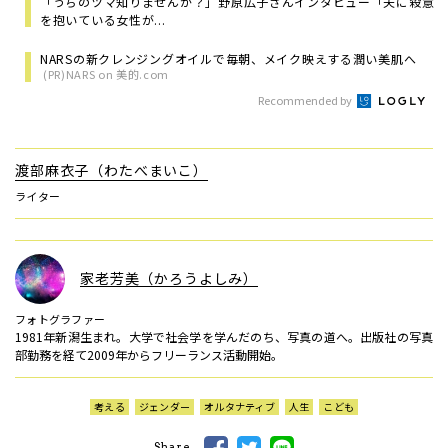
「うちのツマ知りませんか？」野原広子さんインタビュー「夫に殺意
を抱いている女性が...
NARSの新クレンジングオイルで毎朝、メイク映えする潤い美肌へ
(PR)NARS on 美的.com
Recommended by
渡部麻衣子（わたべまいこ）
ライター
家老芳美（かろうよしみ）
フォトグラファー
1981年新潟生まれ。大学で社会学を学んだのち、写真の道へ。出版社の写真
部勤務を経て2009年からフリーランス活動開始。
考える
ジェンダー
オルタナティブ
人生
こども
Share