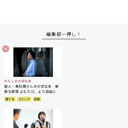
編集部一押し！
わたしの大切な本
歌人・青松輝さんの大切な本 斬
新な表現 よむたび、より自由に
愛でる
コミック
短歌