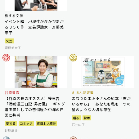
旅する文学
イベント編 地域性が浮かびあが
る３５０作 文芸評論家・斎藤美
奈子
文芸
斎藤美奈子
谷原書店
えほん新定番
【谷原店長のオススメ】桜玉吉
まなつ＆まふゆさんの絵本「君が
「満喫漫玉日記 深夜便」 ギャグ
いるから」 あなたも私も一つの
漫画家としての苦悩経た中年の日
星のような大切な存在
常に共感
贈る
絵本
愛でる
コミック
東日本大震災
石井広子
谷原章介