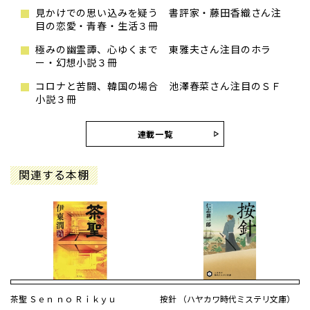
見かけでの思い込みを疑う 書評家・藤田香織さん注
目の恋愛・青春・生活３冊
極みの幽霊譚、心ゆくまで 東雅夫さん注目のホラ
ー・幻想小説３冊
コロナと苦闘、韓国の場合 池澤春菜さん注目のＳＦ
小説３冊
連載一覧
関連する本棚
茶聖 Ｓｅｎ ｎｏ Ｒｉｋｙｕ
按針 （ハヤカワ時代ミステリ文庫）