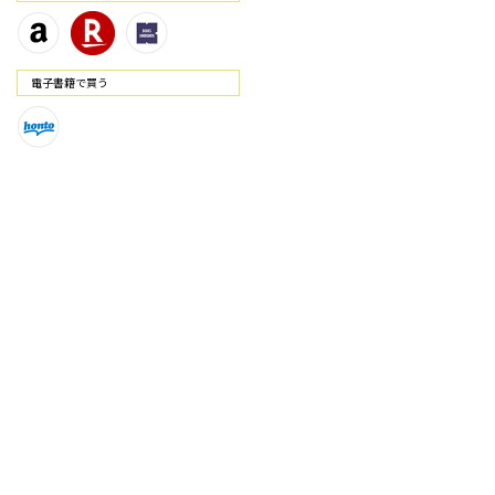
電⼦書籍で買う