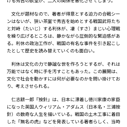
ける秀吉の欲望が、二人の関係を悪化させてしまう。
文化が題材なので、著者が得意とする迫力の合戦シー
ンはないが、狭い茶室で秀吉を始めとする戦国武将たち
と対峙（たいじ）する利休が、凄（すさ）まじい心理戦
を繰り広げるところは、静かながら圧倒的な緊迫感があ
る。利休の政治工作が、戦国の有名な事件を引き起こし
たとして歴史を読み替えていくのも面白い。
利休は文化の力で静謐な世を作ろうとするが、それは
万能ではなく時に手を汚すこともあった。この展開は、
文化で社会を動かすには何が必要なのかを問い掛けてお
り、考えさせられる。
仁志耕一郎『按針』は、日本に漂着し徳川家康の家臣
になった英国人ウィリアム・アダムス（日本名・三浦按
針）の数奇な人生を描いている。戦国の土木工事に着目
した『無名の虎』などを発表している著者らしく、当時