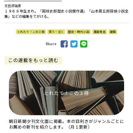
文芸評論家
１９６８年生まれ。「国枝史郎歴史小説傑作選」「山本周五郎探偵小説全
集」などの編集をてがける。
とれたて！この３冊
笑う・泣く
歴史・時代小説
豊臣秀吉
建築
Share
この連載をもっと読む
とれたて！この３冊
朝日新聞夕刊文化面に掲載。本の目利きがジャンルごとに
お薦めの新刊を紹介します。（月１更新）