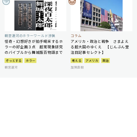
朝宮運河のホラーワールド渉猟
コラム
怪奇・幻想好きが拍手喝采するホ
アメリカ・政治と戦争 さまよえ
ラーの好企画３点 超常現象研究
る超大国のゆくえ 【じんぶん堂
のバイブルから舞城版百物語まで
注目記事セレクト】
ぞっとする
ホラー
考える
アメリカ
政治
朝宮運河
加賀直樹