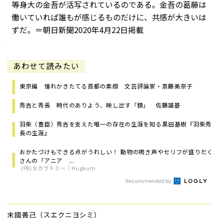
等身大の金吾が活写されているのである。金吾の葛藤は
働いていれば誰もが感じるものだけに、共感が大きいは
ずだ。＝朝日新聞2020年4月22日掲載
あわせて読みたい
東京編 憧れかきたてる首都の素顔 文芸評論家・斎藤美奈子
秀吉と秀長 時代のありよう、映し出す「鏡」 佐藤雄基
羽柴（豊臣）秀吉を支えた唯一の存在の生涯を知る――黒田基樹『羽柴秀
長の生涯』
おかたづけもできる点がうれしい！ 動物の鳴き声やセリフが盛りだく
さんの「アニア ...
(PR)タカラトミー｜Hugkum
Recommended by
末國善己（スエクニヨシミ）