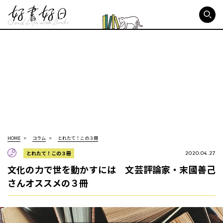
好書好日
HOME
コラム
とれたて！この３冊
とれたて！この３冊
2020.04.27
文化の力で世を動かすには 文芸評論家・末國善己
さんオススメの３冊