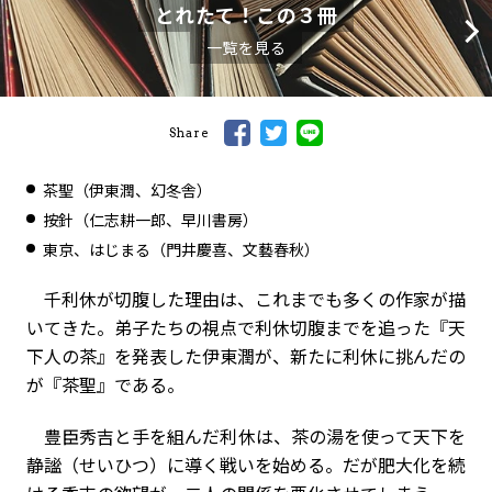
とれたて！この３冊
一覧を見る
Share
茶聖（伊東潤、幻冬舎）
按針（仁志耕一郎、早川書房）
東京、はじまる（門井慶喜、文藝春秋）
千利休が切腹した理由は、これまでも多くの作家が描
いてきた。弟子たちの視点で利休切腹までを追った『天
下人の茶』を発表した伊東潤が、新たに利休に挑んだの
が『茶聖』である。
豊臣秀吉と手を組んだ利休は、茶の湯を使って天下を
静謐（せいひつ）に導く戦いを始める。だが肥大化を続