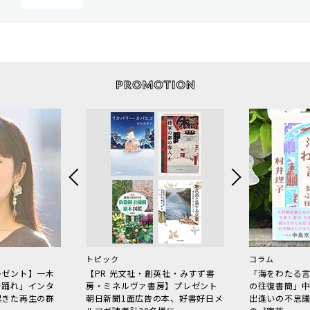
トピック
コラム
レゼント】一木
【PR 光文社・創英社・みすず書
「海をわたる
で踊れ」インタ
房・ミネルヴァ書房】プレゼント
の往復書簡」
起きた再生の群
朝日新聞1面広告の本、好書好日メ
出逢いの不思