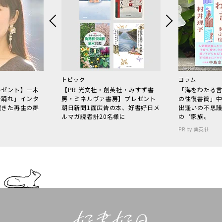
トピック
コラム
レゼント】一木
【PR 光文社・創英社・みすず書
「海をわたる
で踊れ」インタ
房・ミネルヴァ書房】プレゼント
の往復書簡」
起きた再生の群
朝日新聞1面広告の本、好書好日メ
出逢いの不思
ルマガ読者計20名様に
の〝家族〟
PR by 集英社