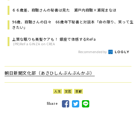
６６歳差、寂聴さんの秘書は見た 瀬戸内寂聴×瀬尾まなほ
96歳、寂聴さんの日々 66歳年下秘書と対談本「命の限り、笑って生
きたい」
上質な眠りも美髪ケアも！ 銀座で体感するReFa
(PR)ReFa GINZA on CREA
Recommended by
朝日新聞文化部（あさひしんぶんぶんかぶ）
人生
文芸
京都
Share