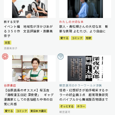
旅する文学
わたしの大切な本
イベント編 地域性が浮かびあが
歌人・青松輝さんの大切な本 斬
る３５０作 文芸評論家・斎藤美
新な表現 よむたび、より自由に
奈子
愛でる
コミック
短歌
文芸
斎藤美奈子
谷原書店
朝宮運河のホラーワールド渉猟
【谷原店長のオススメ】桜玉吉
怪奇・幻想好きが拍手喝采するホ
「満喫漫玉日記 深夜便」 ギャグ
ラーの好企画３点 超常現象研究
漫画家としての苦悩経た中年の日
のバイブルから舞城版百物語まで
常に共感
ぞっとする
ホラー
愛でる
コミック
東日本大震災
朝宮運河