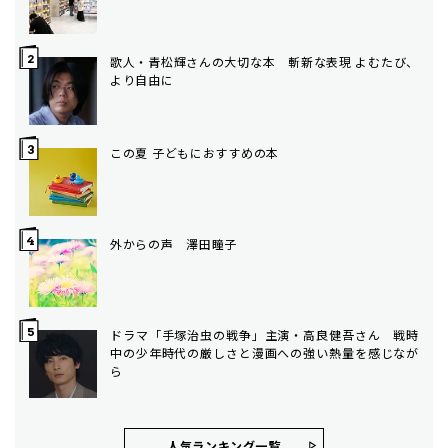
歌人・青松輝さんの大切な本 斬新な表現 よむたび、
より自由に
この夏 子どもにおすすめの本
外からの声 澤田瞳子
ドラマ「手塚治虫の戦争」主演・高良健吾さん 戦時
中の少年時代の厳しさと漫画への強い熱量を感じなが
ら
人気ランキング⼀覧