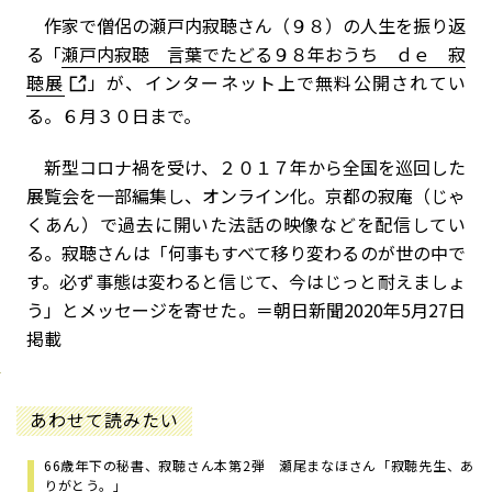
作家で僧侶の瀬戸内寂聴さん（９８）の人生を振り返
る「
瀬戸内寂聴 言葉でたどる９８年――おうち ｄｅ 寂
聴展
」が、インターネット上で無料公開されてい
る。６月３０日まで。
新型コロナ禍を受け、２０１７年から全国を巡回した
展覧会を一部編集し、オンライン化。京都の寂庵（じゃ
くあん）で過去に開いた法話の映像などを配信してい
る。寂聴さんは「何事もすべて移り変わるのが世の中で
す。必ず事態は変わると信じて、今はじっと耐えましょ
う」とメッセージを寄せた。
＝朝日新聞2020年5月27日
掲載
あわせて読みたい
66歳年下の秘書、寂聴さん本第2弾 瀬尾まなほさん「寂聴先生、あ
りがとう。」