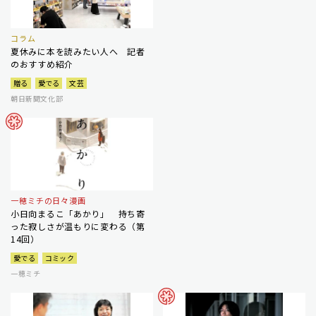
コラム
夏休みに本を読みたい人へ 記者
のおすすめ紹介
贈る
愛でる
文芸
朝日新聞文化部
一穂ミチの日々漫画
小日向まるこ「あかり」 持ち寄
った寂しさが温もりに変わる（第
14回）
愛でる
コミック
一穂ミチ