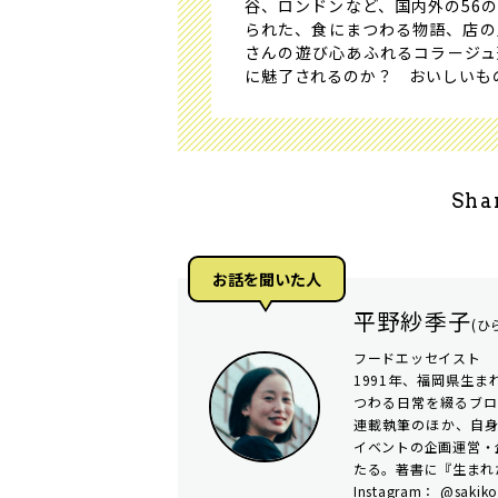
谷、ロンドンなど、国内外の56
られた、食にまつわる物語、店の
さんの遊び心あふれるコラージュ
に魅了されるのか？ おいしいも
Sha
お話を聞いた⼈
平野紗季子
(ひ
フードエッセイスト
1991年、福岡県生
つわる日常を綴るブ
連載執筆のほか、自身のフ
イベントの企画運営・
たる。著書に『生まれ
Instagram：
@sakiko