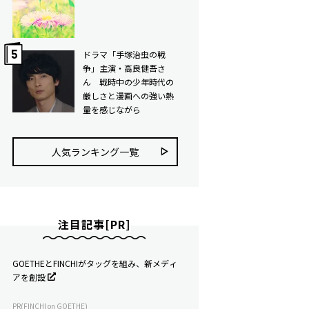
ドラマ「手塚治虫の戦
争」主演・高良健吾さ
ん 戦時中の少年時代の
厳しさと漫画への強い熱
量を感じながら
人気ランキング⼀覧
注目記事[PR]
GOETHEとFINCHIがタッグを組み、新メディ
アを創設
PR(FINCHI on GOETHE)