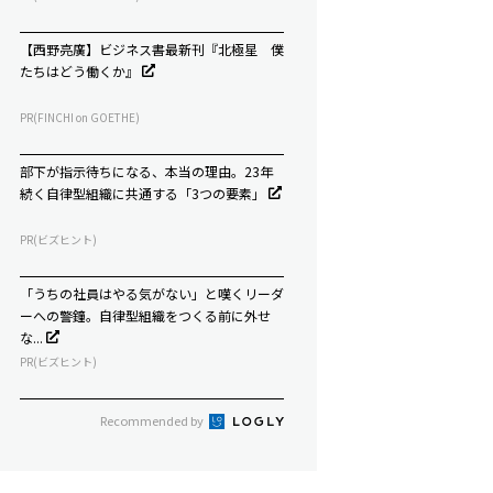
【西野亮廣】ビジネス書最新刊『北極星 僕
たちはどう働くか』
PR(FINCHI on GOETHE)
部下が指示待ちになる、本当の理由。23年
続く自律型組織に共通する「3つの要素」
PR(ビズヒント)
「うちの社員はやる気がない」と嘆くリーダ
ーへの警鐘。自律型組織をつくる前に外せ
な...
PR(ビズヒント)
Recommended by