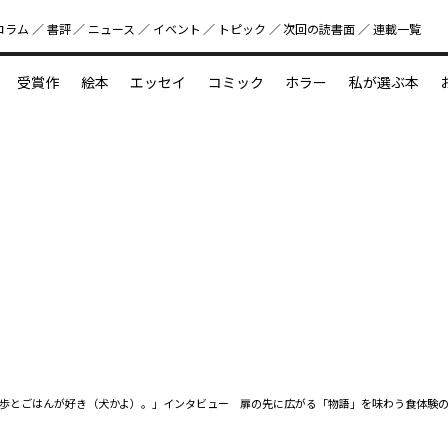
コラム
書評
ニュース
イベント
トピック
次回の読書⾯
連載一覧
好書好日
受賞作
絵本
エッセイ
コミック
ホラー
私が選ぶ本
？
えほん新定番
今めぐりたい児童文学の世界
図鑑の中の小宇宙
歩とごはんが好き（犬かよ）。」インタビュー 扉の先に広がる「物語」を味わう食体験