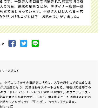
の街です。平野さんの自由で洗練された感覚で切り取
人の言葉、道端の風景などが、デザイナー服部一成
形式でまとまっています。平野さんはどんな食や店
のを見つけるコツとは？ お話をうかがいました。
re
らの・さきこ)
まれ。小学生の頃から食日記をつけ続け、大学在籍中に始めた食にま
ログが話題となり、文筆活動をスタートさせる。現在は雑誌等での
ードレーベル「HIRANO FOOD SERVICE」のプロデュース・
企業の食文化事業のサポートなど、食を中心とした活動は多岐にわ
た時からアルデンテ』（平凡社）。今作が2冊目の著書。
hirano