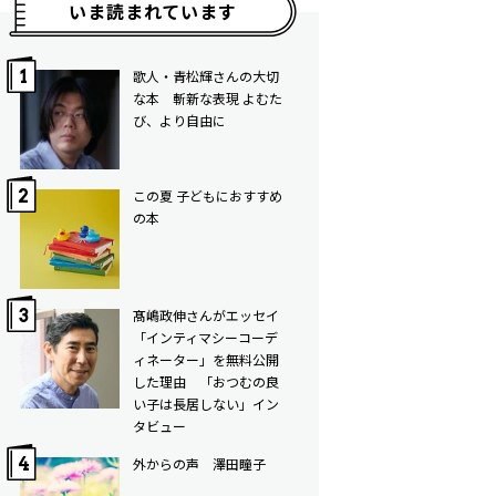
いま読まれています
歌人・青松輝さんの大切
な本 斬新な表現 よむた
び、より自由に
この夏 子どもにおすすめ
の本
髙嶋政伸さんがエッセイ
「インティマシーコーデ
ィネーター」を無料公開
した理由 「おつむの良
い子は長居しない」イン
タビュー
外からの声 澤田瞳子