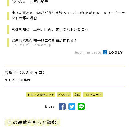
○○の人 二宮由紀子
小さな資本のお店がどう生き残っていくのかを考える：メリーゴーラ
ンド京都の場合
京都を知る 王朝、町衆、文化のバトンどこへ
安未も感動♡唯一無二の動画が作れる♪
(PR)アドビ｜CanCam.jp
Recommended by
菅聖子（スガセイコ）
ライター・編集者
ビジネス書セレクト
ビジネス
京都
コミュニティ
Share
この連載をもっと読む