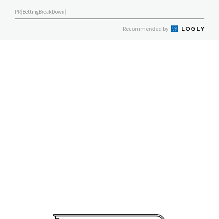
PR(BettingBreakDown)
Recommended by