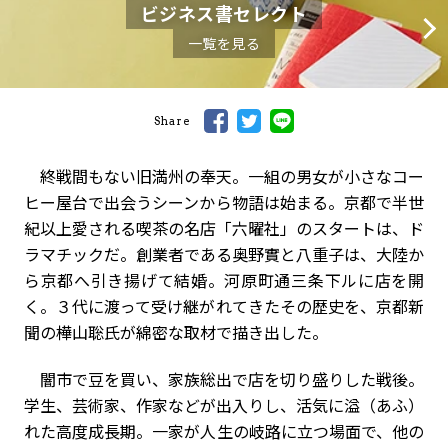
ビジネス書セレクト
一覧を見る
Share
終戦間もない旧満州の奉天。一組の男女が小さなコー
ヒー屋台で出会うシーンから物語は始まる。京都で半世
紀以上愛される喫茶の名店「六曜社」のスタートは、ド
ラマチックだ。創業者である奥野實と八重子は、大陸か
ら京都へ引き揚げて結婚。河原町通三条下ルに店を開
く。３代に渡って受け継がれてきたその歴史を、京都新
聞の樺山聡氏が綿密な取材で描き出した。
闇市で豆を買い、家族総出で店を切り盛りした戦後。
学生、芸術家、作家などが出入りし、活気に溢（あふ）
れた高度成長期。一家が人生の岐路に立つ場面で、他の