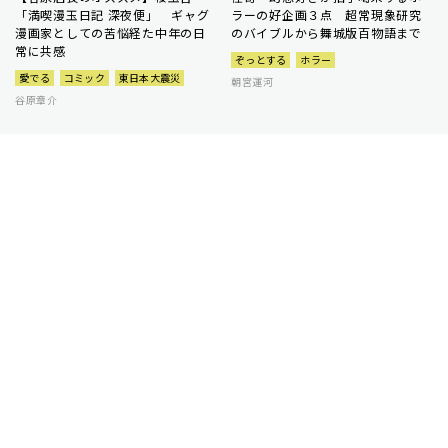
「満喫漫玉日記 深夜便」 ギャグ
ラーの好企画３点 超常現象研究
漫画家としての苦悩経た中年の日
のバイブルから舞城版百物語まで
常に共感
ぞっとする
ホラー
愛でる
コミック
東日本大震災
朝宮運河
谷原章介