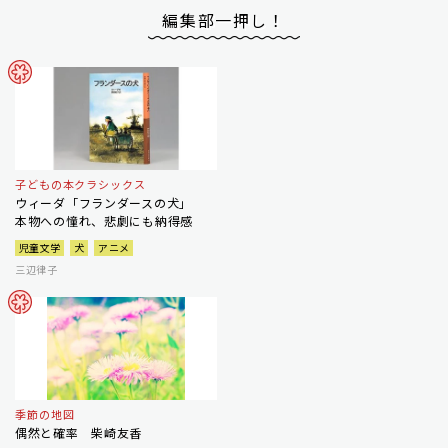
編集部一押し！
子どもの本クラシックス
ウィーダ「フランダースの犬」
本物への憧れ、悲劇にも納得感
児童文学
犬
アニメ
三辺律子
季節の地図
偶然と確率 柴崎友香