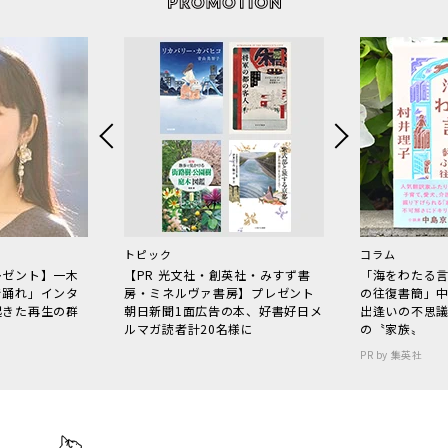
トピック
コラム
レゼント】一木
【PR 光文社・創英社・みすず書
「海をわたる
で踊れ」インタ
房・ミネルヴァ書房】プレゼント
の往復書簡」
起きた再生の群
朝日新聞1面広告の本、好書好日メ
出逢いの不思
ルマガ読者計20名様に
の〝家族〟
PR by 集英社