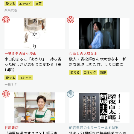
愛でる
エッセイ
文芸
柴崎友香
一穂ミチの日々漫画
わたしの大切な本
小日向まるこ「あかり」 持ち寄
歌人・青松輝さんの大切な本 斬
った寂しさが温もりに変わる（第
新な表現 よむたび、より自由に
14回）
愛でる
コミック
短歌
愛でる
コミック
一穂ミチ
谷原書店
朝宮運河のホラーワールド渉猟
【谷原店長のオススメ】桜玉吉
怪奇・幻想好きが拍手喝采するホ