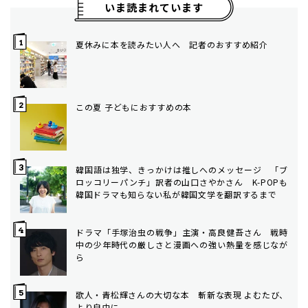
いま読まれています
夏休みに本を読みたい人へ 記者のおすすめ紹介
この夏 子どもにおすすめの本
韓国語は独学、きっかけは推しへのメッセージ 「ブ
ロッコリーパンチ」訳者の山口さやかさん K-POPも
韓国ドラマも知らない私が韓国文学を翻訳するまで
ドラマ「手塚治虫の戦争」主演・高良健吾さん 戦時
中の少年時代の厳しさと漫画への強い熱量を感じなが
ら
歌人・青松輝さんの大切な本 斬新な表現 よむたび、
より自由に