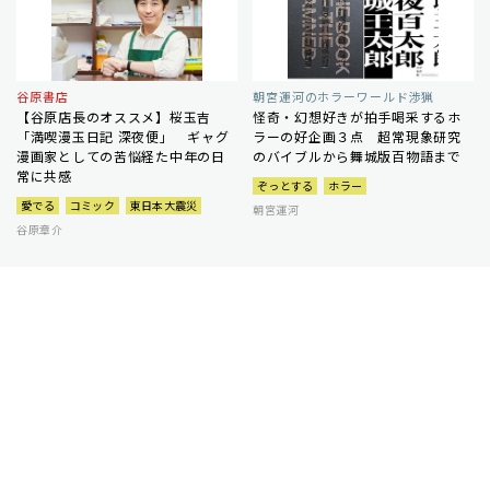
谷原書店
朝宮運河のホラーワールド渉猟
【谷原店長のオススメ】桜玉吉
怪奇・幻想好きが拍手喝采するホ
「満喫漫玉日記 深夜便」 ギャグ
ラーの好企画３点 超常現象研究
漫画家としての苦悩経た中年の日
のバイブルから舞城版百物語まで
常に共感
ぞっとする
ホラー
愛でる
コミック
東日本大震災
朝宮運河
谷原章介