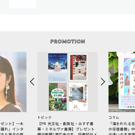
トピック
コラム
レゼント】一木
【PR 光文社・創英社・みすず書
「海をわたる
で踊れ」インタ
房・ミネルヴァ書房】プレゼント
の往復書簡」
起きた再生の群
朝日新聞1面広告の本、好書好日メ
出逢いの不思