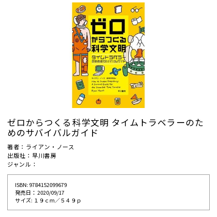
ゼロからつくる科学文明 タイムトラベラーのた
めのサバイバルガイド
著者：ライアン・ノース
出版社：早川書房
ジャンル：
ISBN: 9784152099679
発売⽇： 2020/09/17
サイズ: １９ｃｍ／５４９ｐ