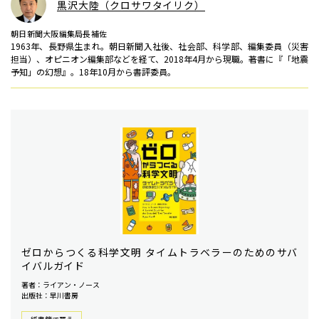
黒沢大陸（クロサワタイリク）
朝日新聞大阪編集局長補佐
1963年、長野県生まれ。朝日新聞入社後、社会部、科学部、編集委員（災害
担当）、オピニオン編集部などを経て、2018年4月から現職。著書に『「地震
予知」の幻想』。18年10月から書評委員。
ゼロからつくる科学文明 タイムトラベラーのためのサバ
イバルガイド
著者：ライアン・ノース
出版社：早川書房