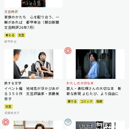
文芸時評
家族のかたち 心を配り合う、一
瞬があれば 都甲幸治〈朝日新聞
文芸時評26年7月〉
考える
文芸
都甲幸治
旅する文学
わたしの大切な本
イベント編 地域性が浮かびあが
歌人・青松輝さんの大切な本 斬
る３５０作 文芸評論家・斎藤美
新な表現 よむたび、より自由に
奈子
愛でる
コミック
短歌
文芸
斎藤美奈子