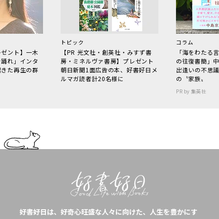
トピック
コラム
レゼント】一木
【PR 光文社・創英社・みすず書
「海をわたる
で踊れ」インタ
房・ミネルヴァ書房】プレゼント
の往復書簡」
起きた再生の群
朝日新聞1面広告の本、好書好日メ
出逢いの不思
ルマガ読者計20名様に
の〝家族〟
PR by 集英社
好書好日は、好奇心旺盛な人々に向けた、人生を豊かにす