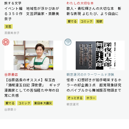
旅する文学
わたしの大切な本
イベント編 地域性が浮かびあが
歌人・青松輝さんの大切な本 斬
る３５０作 文芸評論家・斎藤美
新な表現 よむたび、より自由に
奈子
愛でる
コミック
短歌
文芸
斎藤美奈子
谷原書店
朝宮運河のホラーワールド渉猟
【谷原店長のオススメ】桜玉吉
怪奇・幻想好きが拍手喝采するホ
「満喫漫玉日記 深夜便」 ギャグ
ラーの好企画３点 超常現象研究
漫画家としての苦悩経た中年の日
のバイブルから舞城版百物語まで
常に共感
ぞっとする
ホラー
愛でる
コミック
東日本大震災
朝宮運河
谷原章介