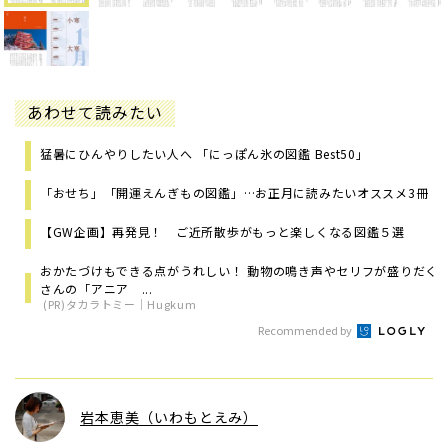
あわせて読みたい
猛暑にひんやりしたい人へ 「にっぽん氷の図鑑 Best50」
「おせち」「開運えんぎもの図鑑」…お正月に読みたいオススメ3冊
【GW企画】再発見！ ご近所散歩がもっと楽しくなる図鑑５選
おかたづけもできる点がうれしい！ 動物の鳴き声やセリフが盛りだく
さんの「アニア ...
(PR)タカラトミー｜Hugkum
Recommended by
岩本恵美（いわもとえみ）