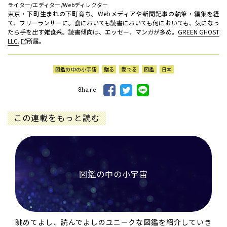
ライター/エディター/Webディレクター
東京・下町生まれの下町育ち。Webメディアや新聞記事の執筆・編集を経
て、フリーランサーに。食においても読書においても何においても、気になっ
たら手を出す雑食系。読書傾向は、エッセー、マンガが多め。
GREEN GHOST
LLC.
所属。
図鑑の中の小宇宙
贈る
愛でる
図鑑
日本
Share
この連載をもっと読む
図鑑の中の小宇宙
眺めてよし、読んでよしのユニークな図鑑を紹介していき