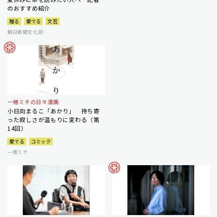
のおすすめ紹介
贈る
愛でる
文芸
朝日新聞文化部
一穂ミチの日々漫画
小日向まるこ「あかり」 持ち寄
った寂しさが温もりに変わる（第
14回）
愛でる
コミック
一穂ミチ