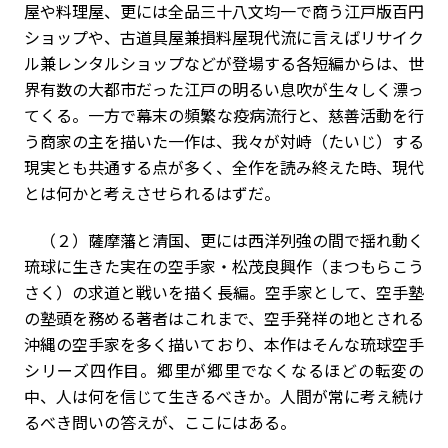
屋や料理屋、更には全品三十八文均一で商う江戸版百円
ショップや、古道具屋兼損料屋――現代流に言えばリサイク
ル兼レンタルショップなどが登場する各短編からは、世
界有数の大都市だった江戸の明るい息吹が生々しく漂っ
てくる。一方で幕末の頻繁な疫病流行と、慈善活動を行
う商家の主を描いた一作は、我々が対峙（たいじ）する
現実とも共通する点が多く、全作を読み終えた時、現代
とは何かと考えさせられるはずだ。
（２）薩摩藩と清国、更には西洋列強の間で揺れ動く
琉球に生きた実在の空手家・松茂良興作（まつもらこう
さく）の求道と戦いを描く長編。空手家として、空手塾
の塾頭を務める著者はこれまで、空手発祥の地とされる
沖縄の空手家を多く描いており、本作はそんな琉球空手
シリーズ四作目。郷里が郷里でなくなるほどの転変の
中、人は何を信じて生きるべきか。人間が常に考え続け
るべき問いの答えが、ここにはある。