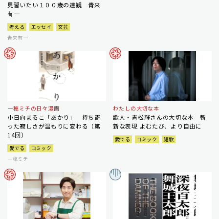
見習いたい１００歳の達観 青来
有一
考える
エッセイ
文芸
青来有一
一穂ミチの日々漫画
わたしの大切な本
小日向まるこ「あかり」 持ち寄
歌人・青松輝さんの大切な本 斬
った寂しさが温もりに変わる（第
新な表現 よむたび、より自由に
14回）
愛でる
コミック
短歌
愛でる
コミック
一穂ミチ