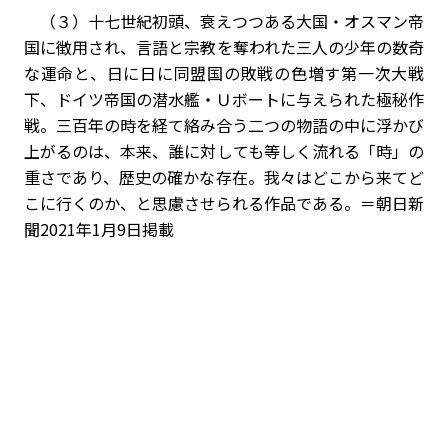
（３）十七世紀初頭、衰えつつある大国・オスマン帝
国に徴用され、言語と宗教を奪われた三人の少年の数奇
な運命と、日に日に同盟国の敗戦の色増す第一次大戦
下、ドイツ帝国の潜水艦・Ｕボートに与えられた極秘作
戦。三百年の時を経て絡み合う二つの物語の中に浮かび
上がるのは、本来、誰に対しても等しく流れる「時」の
重さであり、歴史の確かな存在。我々はどこから来てど
こに行くのか、と思慮させられる作品である。＝朝日新
聞2021年1月9日掲載