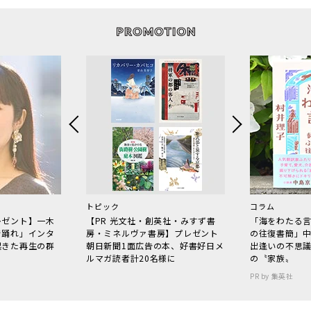
トピック
コラム
レゼント】一木
【PR 光文社・創英社・みすず書
「海をわたる
で踊れ」インタ
房・ミネルヴァ書房】プレゼント
の往復書簡」
起きた再生の群
朝日新聞1面広告の本、好書好日メ
出逢いの不思
ルマガ読者計20名様に
の〝家族〟
PR by 集英社