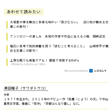
あわせて読みたい
大坂夏の陣を舞台に多様な味わい「首ざむらい」 武川佑が薦める文
庫この新刊！
アンソロジーの楽しみ 未知の作家や作品に会える小箱 岡崎武志
幅広い思考で知的興奮を誘う「読むこと考えること」 山﨑修平が薦
める文庫この新刊！
上質な眠りも美髪ケアも！ 銀座で体感するReFa
(PR)ReFa GINZA on CREA
Recommended by
澤田瞳子（サワダトウコ）
作家
１９７７年生まれ。２０１０年のデビュー作「孤鷹（こよう）の天」で中山
義秀文学賞。著書に「若冲」「京都はんなり暮し」など。