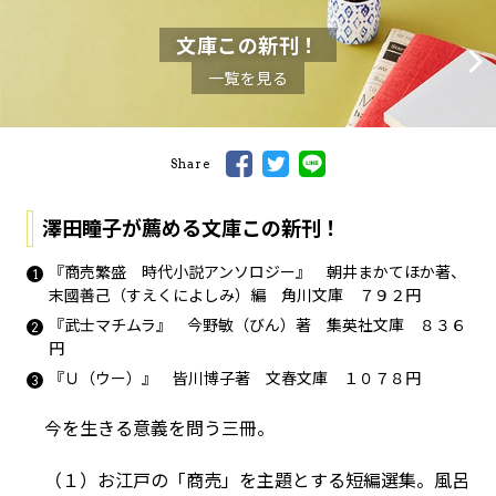
文庫この新刊！
一覧を見る
Share
澤田瞳子が薦める文庫この新刊！
『商売繁盛 時代小説アンソロジー』 朝井まかてほか著、
末國善己（すえくによしみ）編 角川文庫 ７９２円
『武士マチムラ』 今野敏（びん）著 集英社文庫 ８３６
円
『Ｕ（ウー）』 皆川博子著 文春文庫 １０７８円
今を生きる意義を問う三冊。
（１）お江戸の「商売」を主題とする短編選集。風呂