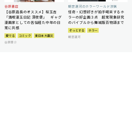
谷原書店
朝宮運河のホラーワールド渉猟
【谷原店長のオススメ】桜玉吉
怪奇・幻想好きが拍手喝采するホ
「満喫漫玉日記 深夜便」 ギャグ
ラーの好企画３点 超常現象研究
漫画家としての苦悩経た中年の日
のバイブルから舞城版百物語まで
常に共感
ぞっとする
ホラー
愛でる
コミック
東日本大震災
朝宮運河
谷原章介