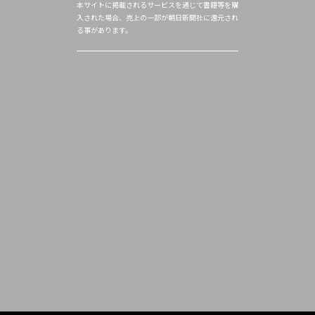
本サイトに掲載されるサービスを通じて書籍等を購
入された場合、売上の一部が朝日新聞社に還元され
る事があります。