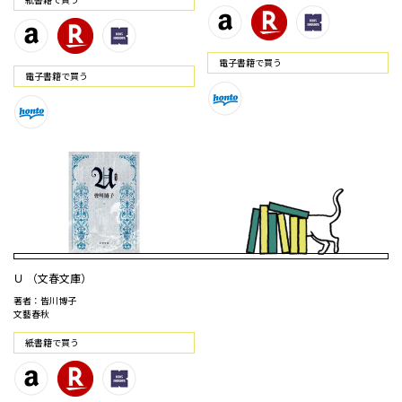
電⼦書籍で買う
電⼦書籍で買う
Ｕ （文春文庫）
著者：皆川博子
文藝春秋
紙書籍で買う