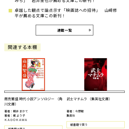
みち」 岩井圭也が薦める文庫この新刊！
卓越した観点で論点示す「映画誌への招待」 山﨑修
平が薦める文庫この新刊！
連載一覧
関連する本棚
商売繁盛 時代小説アンソロジー （角
武士マチムラ （集英社文庫）
川文庫）
著者：朝井 まかて
著者：今野敏
著者：梶 よう子
集英社
ＫＡＤＯＫＡＷＡ
紙書籍で買う
紙書籍で買う