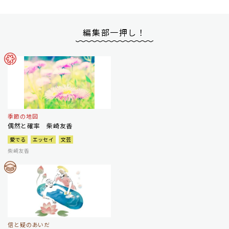
編集部一押し！
季節の地図
偶然と確率 柴崎友香
愛でる
エッセイ
文芸
柴崎友香
信と疑のあいだ